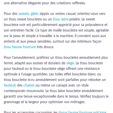
une alternative élégante pour des créations raffinées.
Pour des
sweats
,
gilets
zippés ou vestes casual, orientez-vous vers
un tissu sweat bouclette ou un
tissu laine
polaire. Le sweat
bouclette noir est particulièrement apprécié pour sa polyvalence et
son entretien facile. Ce type de maille bouclette est souple, agréable
sur la peau et simple à travailler à la machine. Il convient aussi aux
enfants et aux peaux sensibles, surtout sur des intérieurs façon
tissu fausse fourrure
très douce.
Pour l'ameublement, préférez un tissu bouclette ameublement plus
ferme, adapté aux assises et dossiers de
siège
. Le tissu bouclette
pour fauteuil ou le tissu bouclette siège offrent une résistance
optimale à l'usage quotidien. Les toiles effet bouclette blanc ou
tissu bouclette écru ameublement sont parfaites pour relooker un
fauteuil
, des
chaises
ou même un canapé avec un style
contemporain moumoute. Le tissu laine bouclette ameublement
garantit une tenue exceptionnelle dans le temps. Vérifiez toujours le
grammage et la largeur pour optimiser vos métrages.
Pour les accessoires cocooning, les
tissus fausse fourrure poil long