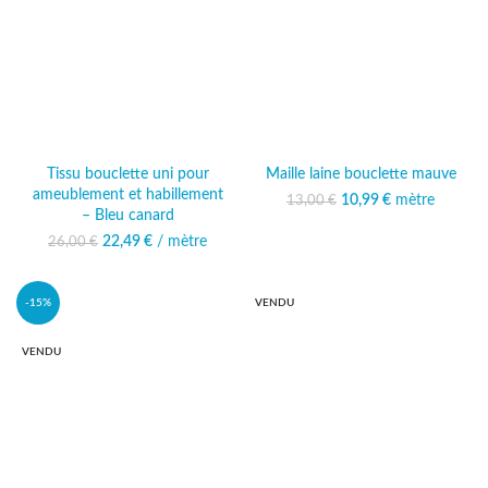
Tissu bouclette uni pour
Maille laine bouclette mauve
ameublement et habillement
10,99
Le prix initial était :
€
mètre
Le prix
13,00
€
– Bleu canard
13,00 €.
actuel est :
10,99 €.
22,49
Le prix initial était :
€
/ mètre
Le prix
26,00
€
26,00 €.
actuel est :
22,49 €.
-15%
VENDU
VENDU