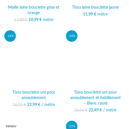
Maille laine bouclette grise et
Tissu laine bouclette jaune
orange
11,99
€
mètre
10,99
Le prix initial était :
€
mètre
Le prix
13,00
€
13,00 €.
actuel est :
10,99 €.
-12%
-14%
Tissu bouclette uni pour
Tissu bouclette uni pour
ameublement
ameublement et habillement
– Blanc cassé
22,99
Le prix initial était :
€
/ mètre
Le prix
26,00
€
26,00 €.
actuel est :
22,49
Le prix initial était :
€
/ mètre
Le prix
26,00
€
22,99 €.
26,00 €.
actuel est :
22,49 €.
VENDU
-17%