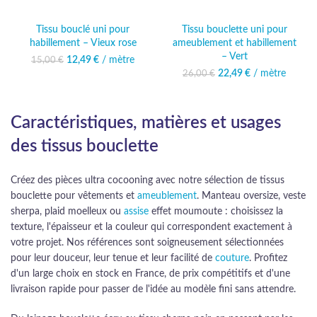
Tissu bouclé uni pour
Tissu bouclette uni pour
habillement – Vieux rose
ameublement et habillement
– Vert
12,49
Le prix initial était :
€
/ mètre
Le prix
15,00
€
15,00 €.
actuel est :
22,49
Le prix initial était :
€
/ mètre
Le prix
26,00
€
12,49 €.
26,00 €.
actuel est :
22,49 €.
Caractéristiques, matières et usages
des tissus bouclette
Créez des pièces ultra cocooning avec notre sélection de tissus
bouclette pour vêtements et
ameublement
. Manteau oversize, veste
sherpa, plaid moelleux ou
assise
effet moumoute : choisissez la
texture, l'épaisseur et la couleur qui correspondent exactement à
votre projet. Nos références sont soigneusement sélectionnées
pour leur douceur, leur tenue et leur facilité de
couture
. Profitez
d'un large choix en stock en France, de prix compétitifs et d'une
livraison rapide pour passer de l'idée au modèle fini sans attendre.