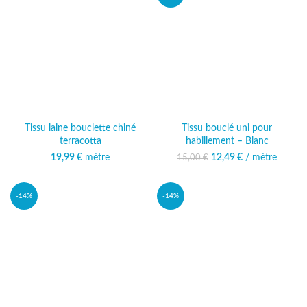
Tissu laine bouclette chiné
Tissu bouclé uni pour
terracotta
habillement – Blanc
19,99
€
mètre
12,49
Le prix initial était :
€
/ mètre
Le prix
15,00
€
15,00 €.
actuel est :
12,49 €.
-14%
-14%