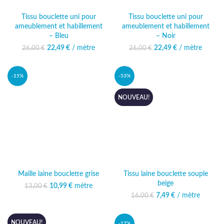
Tissu bouclette uni pour
Tissu bouclette uni pour
ameublement et habillement
ameublement et habillement
– Bleu
– Noir
22,49
Le prix initial était :
€
/ mètre
Le prix
22,49
Le prix initial était :
€
/ mètre
Le prix
26,00
€
26,00
€
26,00 €.
actuel est :
26,00 €.
actuel est :
22,49 €.
22,49 €.
-15%
-53%
NOUVEAU!
Maille laine bouclette grise
Tissu laine bouclette souple
beige
10,99
Le prix initial était :
€
mètre
Le prix
13,00
€
13,00 €.
actuel est :
7,49
Le prix initial était :
€
/ mètre
Le prix actuel
16,00
€
10,99 €.
16,00 €.
est : 7,49 €.
NOUVEAU!
-17%