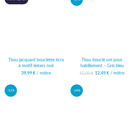
Tissu jacquard bouclette écru
Tissu bouclé uni pour
à motif letters noir
habillement – Gris bleu
39,99
€
/ mètre
12,49
Le prix initial était :
€
/ mètre
Le prix
15,00
€
15,00 €.
actuel est :
12,49 €.
-17%
-14%