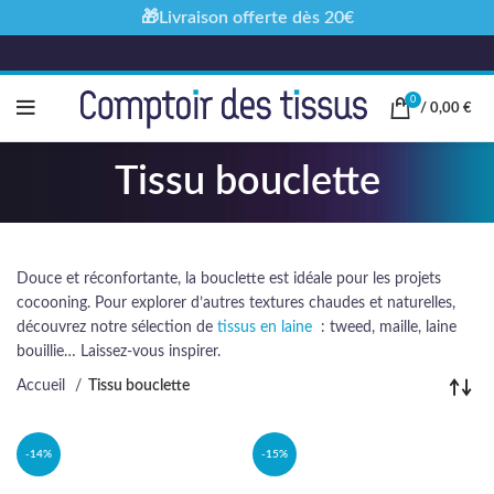
🎁Livraison offerte dès 20€
0
/
0,00
€
Tissu bouclette
Douce et réconfortante, la bouclette est idéale pour les projets
cocooning. Pour explorer d’autres textures chaudes et naturelles,
découvrez notre sélection de
tissus en laine
: tweed, maille, laine
bouillie… Laissez-vous inspirer.
Accueil
Tissu bouclette
-14%
-15%