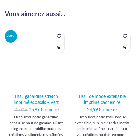
Vous aimerez aussi...
-20%
Tissu gabardine stretch
Tissu de mode extensible
imprimé écossais – Vert
imprimé cachemire
15,99
Le prix initial était :
€
\ mètre
Le prix
24,99
€
\ mètre
20,00
€
20,00 €.
actuel est :
Découvrez notre gabardine
Découvrez notre tissu soyeux
15,99 €.
écossaise haut de gamme, alliant
extensible, sublimé par des motifs
élégance et durabilité pour des
cachemire raffinés. Parfait pour
créations vestimentaires raffinées.
vos créations haut de gamme, il