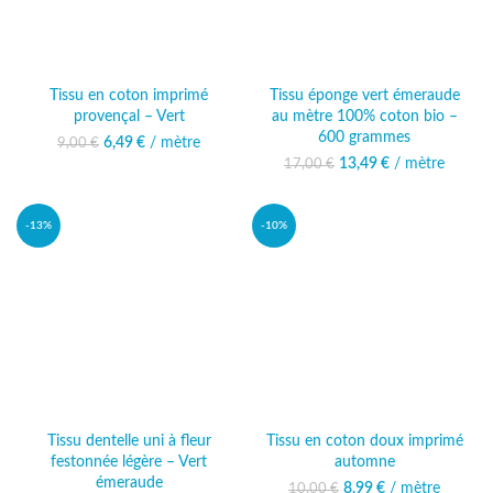
Tissu en coton imprimé
Tissu éponge vert émeraude
provençal – Vert
au mètre 100% coton bio –
600 grammes
6,49
Le prix initial était :
€
/ mètre
Le prix actuel
9,00
€
9,00 €.
est : 6,49 €.
13,49
Le prix initial était :
€
/ mètre
Le prix
17,00
€
17,00 €.
actuel est :
13,49 €.
-13%
-10%
Tissu dentelle uni à fleur
Tissu en coton doux imprimé
festonnée légère – Vert
automne
émeraude
8,99
Le prix initial était :
€
/ mètre
Le prix actuel
10,00
€