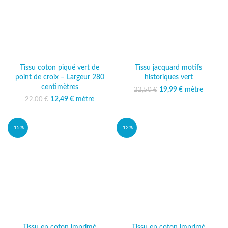
Tissu coton piqué vert de
Tissu jacquard motifs
point de croix – Largeur 280
historiques vert
centimètres
19,99
Le prix initial était :
€
mètre
Le prix
22,50
€
22,50 €.
actuel est :
12,49
Le prix initial était :
€
mètre
Le prix
22,00
€
19,99 €.
22,00 €.
actuel est :
12,49 €.
-15%
-12%
Tissu en coton imprimé
Tissu en coton imprimé