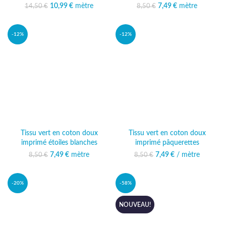
10,99
Le prix initial était :
€
mètre
Le prix
7,49
Le prix initial était :
€
mètre
Le prix actuel
14,50
€
8,50
€
14,50 €.
actuel est :
8,50 €.
est : 7,49 €.
10,99 €.
-12%
-12%
Tissu vert en coton doux
Tissu vert en coton doux
imprimé étoiles blanches
imprimé pâquerettes
7,49
Le prix initial était :
€
mètre
Le prix actuel
7,49
Le prix initial était :
€
/ mètre
Le prix actuel
8,50
€
8,50
€
8,50 €.
est : 7,49 €.
8,50 €.
est : 7,49 €.
-20%
-58%
NOUVEAU!