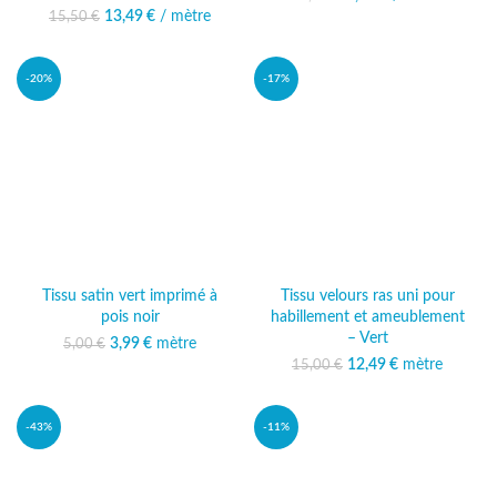
10,00 €.
est : 8,99 €.
13,49
Le prix initial était :
€
/ mètre
Le prix
15,50
€
15,50 €.
actuel est :
13,49 €.
-20%
-17%
Tissu satin vert imprimé à
Tissu velours ras uni pour
pois noir
habillement et ameublement
– Vert
3,99
Le prix initial était :
€
mètre
Le prix actuel
5,00
€
5,00 €.
est : 3,99 €.
12,49
Le prix initial était :
€
mètre
Le prix
15,00
€
15,00 €.
actuel est :
12,49 €.
-43%
-11%