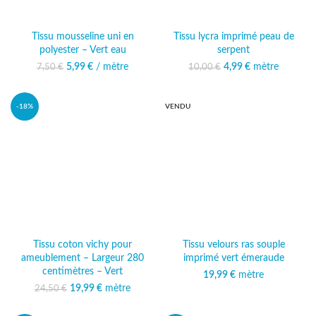
Tissu mousseline uni en
Tissu lycra imprimé peau de
polyester – Vert eau
serpent
5,99
Le prix initial était :
€
/ mètre
Le prix actuel
Le prix initial était :
4,99
€
mètre
Le prix
7,50
€
10,00
€
7,50 €.
est : 5,99 €.
10,00 €.
actuel est :
4,99 €.
-18%
VENDU
Tissu coton vichy pour
Tissu velours ras souple
ameublement – Largeur 280
imprimé vert émeraude
centimètres – Vert
19,99
€
mètre
19,99
Le prix initial était :
€
mètre
Le prix
24,50
€
24,50 €.
actuel est :
19,99 €.