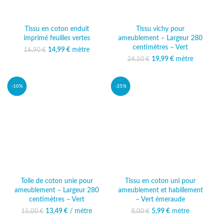
Tissu en coton enduit
Tissu vichy pour
imprimé feuilles vertes
ameublement – Largeur 280
centimètres – Vert
14,99
Le prix initial était :
€
mètre
Le prix
16,90
€
16,90 €.
actuel est :
19,99
Le prix initial était :
€
mètre
Le prix
24,50
€
14,99 €.
24,50 €.
actuel est :
19,99 €.
-10%
-25%
Toile de coton unie pour
Tissu en coton uni pour
ameublement – Largeur 280
ameublement et habillement
centimètres – Vert
– Vert émeraude
13,49
Le prix initial était :
€
/ mètre
Le prix
5,99
Le prix initial était :
€
mètre
Le prix actuel
15,00
€
8,00
€