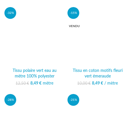
15,00 €.
actuel est :
8,00 €.
est : 5,99 €.
13,49 €.
-32%
-15%
VENDU
Tissu polaire vert eau au
Tissu en coton motifs fleuri
mètre 100% polyester
vert émeraude
Le prix initial était :
8,49
€
mètre
Le prix
8,49
Le prix initial était :
€
/ mètre
Le prix actuel
12,50
€
10,00
€
12,50 €.
actuel est :
10,00 €.
est : 8,49 €.
8,49 €.
-28%
-21%