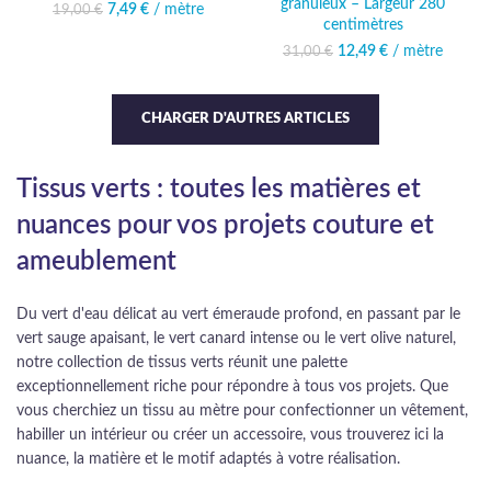
granuleux – Largeur 280
7,49
Le prix initial était :
€
/ mètre
Le prix actuel
19,00
€
centimètres
19,00 €.
est : 7,49 €.
12,49
Le prix initial était :
€
/ mètre
Le prix
31,00
€
31,00 €.
actuel est :
12,49 €.
CHARGER D'AUTRES ARTICLES
Tissus verts : toutes les matières et
nuances pour vos projets couture et
ameublement
Du vert d'eau délicat au vert émeraude profond, en passant par le
vert sauge apaisant, le vert canard intense ou le vert olive naturel,
notre collection de tissus verts réunit une palette
exceptionnellement riche pour répondre à tous vos projets. Que
vous cherchiez un tissu au mètre pour confectionner un vêtement,
habiller un intérieur ou créer un accessoire, vous trouverez ici la
nuance, la matière et le motif adaptés à votre réalisation.