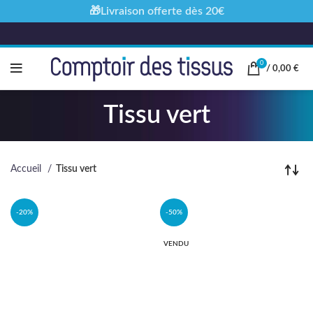
🎁Livraison offerte dès 20€
0
/
0,00
€
Tissu vert
Accueil
Tissu vert
-20%
-50%
VENDU