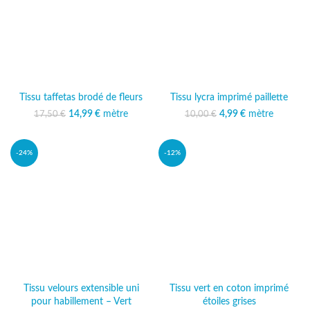
Tissu taffetas brodé de fleurs
Tissu lycra imprimé paillette
14,99
Le prix initial était :
€
mètre
Le prix
Le prix initial était :
4,99
€
mètre
Le prix
17,50
€
10,00
€
17,50 €.
actuel est :
10,00 €.
actuel est :
14,99 €.
4,99 €.
-24%
-12%
Tissu velours extensible uni
Tissu vert en coton imprimé
pour habillement – Vert
étoiles grises