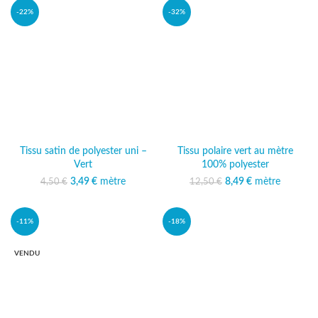
-22%
-32%
Tissu satin de polyester uni –
Tissu polaire vert au mètre
Vert
100% polyester
3,49
Le prix initial était :
€
mètre
Le prix actuel
Le prix initial était :
8,49
€
mètre
Le prix
4,50
€
12,50
€
4,50 €.
est : 3,49 €.
12,50 €.
actuel est :
8,49 €.
-11%
-18%
VENDU