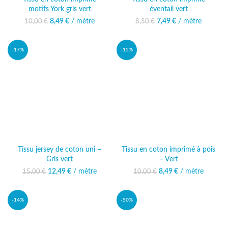
motifs York gris vert
éventail vert
8,49
Le prix initial était :
€
/ mètre
Le prix actuel
7,49
Le prix initial était :
€
/ mètre
Le prix actuel
10,00
€
8,50
€
10,00 €.
est : 8,49 €.
8,50 €.
est : 7,49 €.
-17%
-15%
Tissu jersey de coton uni –
Tissu en coton imprimé à pois
Gris vert
– Vert
12,49
Le prix initial était :
€
/ mètre
Le prix
8,49
Le prix initial était :
€
/ mètre
Le prix actuel
15,00
€
10,00
€
15,00 €.
actuel est :
10,00 €.
est : 8,49 €.
12,49 €.
-14%
-50%