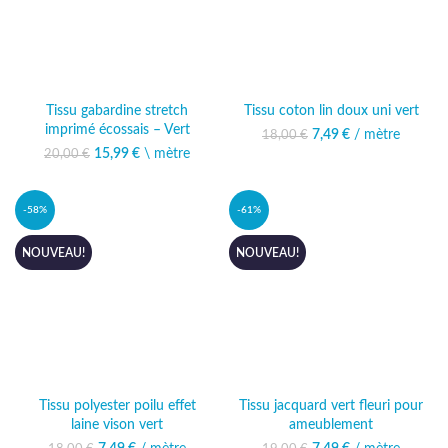
Tissu gabardine stretch
Tissu coton lin doux uni vert
imprimé écossais – Vert
7,49
Le prix initial était :
€
/ mètre
Le prix actuel
18,00
€
18,00 €.
est : 7,49 €.
15,99
Le prix initial était :
€
\ mètre
Le prix
20,00
€
20,00 €.
actuel est :
15,99 €.
-58%
-61%
NOUVEAU!
NOUVEAU!
Tissu polyester poilu effet
Tissu jacquard vert fleuri pour
laine vison vert
ameublement