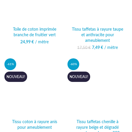
Toile de coton imprimée
Tissu taffetas à rayure taupe
branche de fruitier vert
et anthracite pour
ameublement
24,99
€
/ mètre
7,49
Le prix initial était :
€
/ mètre
Le prix actuel
17,50
€
17,50 €.
est : 7,49 €.
-61%
-60%
NOUVEAU!
NOUVEAU!
Tissu coton à rayure anis
Tissu taffetas chenille à
pour ameublement
rayure beige et dégradé