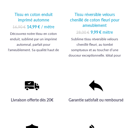
Tissu en coton enduit
Tissu réversible velours
imprimé automne
chenillé de coton fleuri pour
ameublement
14,99
Le prix initial était :
€
/ mètre
Le prix
16,90
€
16,90 €.
actuel est :
Le prix initial était :
9,99
€
mètre
Le prix
28,00
€
Découvrez notre tissu en coton
14,99 €.
28,00 €.
actuel est :
enduit, sublimé par un imprimé
Sublime tissu réversible velours
9,99 €.
automnal, parfait pour
chenillé fleuri, au tombé
l'ameublement. Sa qualité haut de
somptueux et au toucher d’une
gamme apporte une touche
douceur exceptionnelle. Idéal pour
d'élégance et de durabilité à votre
une décoration d’ameublement
intérieur.
élégante et haut de gamme, signée
Comptoir des Tissus.
Livraison offerte dès 20€
Garantie satisfait ou remboursé