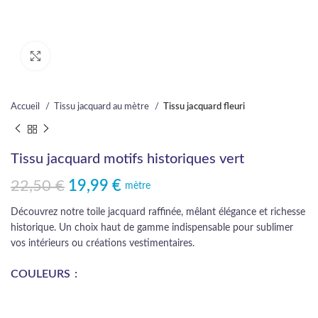
Cliquez pour agrandir
Accueil
Tissu jacquard au mètre
Tissu jacquard fleuri
Tissu jacquard motifs historiques vert
22,50
€
19,99
€
Le prix initial était : 22,50 €.
Le prix actuel est : 19,99 €.
mètre
Découvrez notre toile jacquard raffinée, mêlant élégance et richesse
historique. Un choix haut de gamme indispensable pour sublimer
vos intérieurs ou créations vestimentaires.
COULEURS