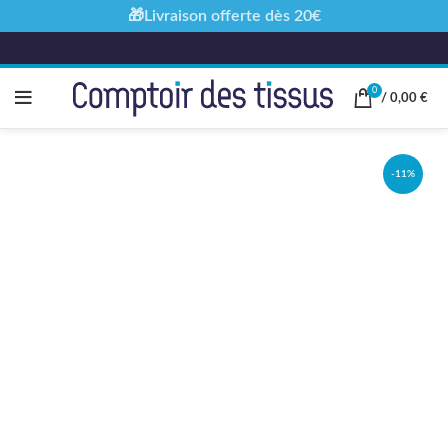
🎁Livraison offerte dès 20€
0
/
0,00
€
-11%