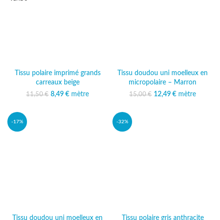
Tissu polaire imprimé grands
Tissu doudou uni moelleux en
carreaux beige
micropolaire – Marron
Le prix initial était :
8,49
€
mètre
Le prix
12,49
Le prix initial était :
€
mètre
Le prix
11,50
€
15,00
€
11,50 €.
actuel est :
15,00 €.
actuel est :
8,49 €.
12,49 €.
-17%
-32%
Tissu doudou uni moelleux en
Tissu polaire gris anthracite