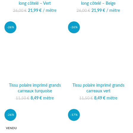
long côtelé – Vert
long côtelé – Beige
21,99
Le prix initial était :
€
/ mètre
Le prix
21,99
Le prix initial était :
€
/ mètre
Le prix
26,00
€
26,00
€
26,00 €.
actuel est :
26,00 €.
actuel est :
21,99 €.
21,99 €.
-26%
-26%
Tissu polaire imprimé grands
Tissu polaire imprimé grands
carreaux turquoise
carreaux vert
Le prix initial était :
8,49
€
mètre
Le prix
Le prix initial était :
8,49
€
mètre
Le prix
11,50
€
11,50
€
11,50 €.
actuel est :
11,50 €.
actuel est :
8,49 €.
8,49 €.
-26%
-17%
VENDU