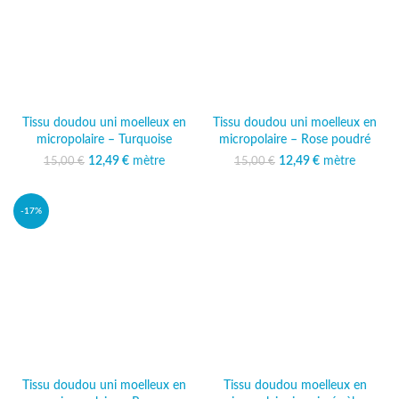
Tissu doudou uni moelleux en
Tissu doudou uni moelleux en
micropolaire – Turquoise
micropolaire – Rose poudré
12,49
Le prix initial était :
€
mètre
Le prix
12,49
Le prix initial était :
€
mètre
Le prix
15,00
€
15,00
€
15,00 €.
actuel est :
15,00 €.
actuel est :
12,49 €.
12,49 €.
-17%
Tissu doudou uni moelleux en
Tissu doudou moelleux en