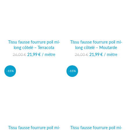
Tissu fausse fourrure poil mi-
Tissu fausse fourrure poil mi-
long côtelé – Terracota
long côtelé – Moutarde
21,99
Le prix initial était :
€
/ mètre
Le prix
21,99
Le prix initial était :
€
/ mètre
Le prix
26,00
€
26,00
€
26,00 €.
actuel est :
26,00 €.
actuel est :
21,99 €.
21,99 €.
-15%
-15%
Tissu fausse fourrure poil mi-
Tissu fausse fourrure poil mi-