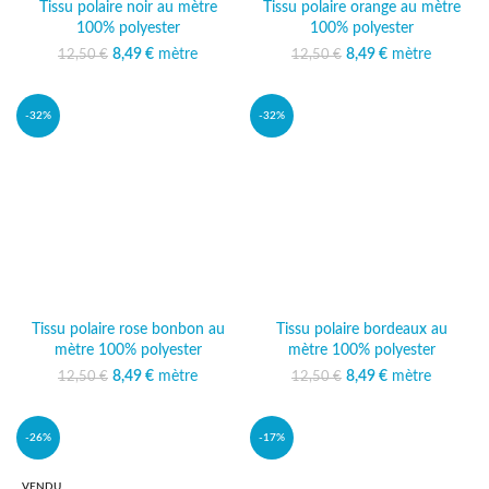
Tissu polaire noir au mètre
Tissu polaire orange au mètre
100% polyester
100% polyester
Le prix initial était :
8,49
€
mètre
Le prix
Le prix initial était :
8,49
€
mètre
Le prix
12,50
€
12,50
€
12,50 €.
actuel est :
12,50 €.
actuel est :
8,49 €.
8,49 €.
-32%
-32%
Tissu polaire rose bonbon au
Tissu polaire bordeaux au
mètre 100% polyester
mètre 100% polyester
Le prix initial était :
8,49
€
mètre
Le prix
Le prix initial était :
8,49
€
mètre
Le prix
12,50
€
12,50
€
12,50 €.
actuel est :
12,50 €.
actuel est :
8,49 €.
8,49 €.
-26%
-17%
VENDU