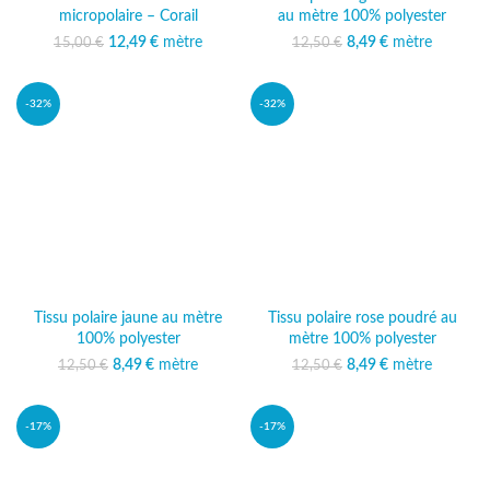
micropolaire – Corail
au mètre 100% polyester
12,49
Le prix initial était :
€
mètre
Le prix
Le prix initial était :
8,49
€
mètre
Le prix
15,00
€
12,50
€
15,00 €.
actuel est :
12,50 €.
actuel est :
12,49 €.
8,49 €.
-32%
-32%
Tissu polaire jaune au mètre
Tissu polaire rose poudré au
100% polyester
mètre 100% polyester
Le prix initial était :
8,49
€
mètre
Le prix
Le prix initial était :
8,49
€
mètre
Le prix
12,50
€
12,50
€
12,50 €.
actuel est :
12,50 €.
actuel est :
8,49 €.
8,49 €.
-17%
-17%