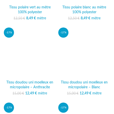
Tissu polaire vert au mètre
Tissu polaire blanc au mètre
100% polyester
100% polyester
Le prix initial était :
8,49
€
mètre
Le prix
Le prix initial était :
8,49
€
mètre
Le prix
12,50
€
12,50
€
12,50 €.
actuel est :
12,50 €.
actuel est :
8,49 €.
8,49 €.
-17%
-17%
Tissu doudou uni moelleux en
Tissu doudou uni moelleux en
micropolaire – Anthracite
micropolaire – Blanc
12,49
Le prix initial était :
€
mètre
Le prix
12,49
Le prix initial était :
€
mètre
Le prix
15,00
€
15,00
€
15,00 €.
actuel est :
15,00 €.
actuel est :
12,49 €.
12,49 €.
-17%
-17%