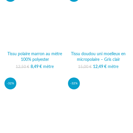
Tissu polaire marron au mètre
Tissu doudou uni moelleux en
100% polyester
micropolaire – Gris clair
Le prix initial était :
8,49
€
mètre
Le prix
12,49
Le prix initial était :
€
mètre
Le prix
12,50
€
15,00
€
12,50 €.
actuel est :
15,00 €.
actuel est :
8,49 €.
12,49 €.
-32%
-32%