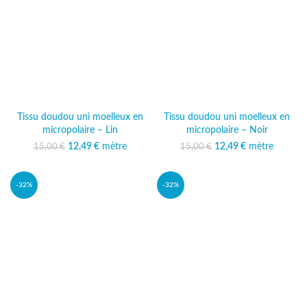
Tissu doudou uni moelleux en
Tissu doudou uni moelleux en
micropolaire – Lin
micropolaire – Noir
12,49
Le prix initial était :
€
mètre
Le prix
12,49
Le prix initial était :
€
mètre
Le prix
15,00
€
15,00
€
15,00 €.
actuel est :
15,00 €.
actuel est :
12,49 €.
12,49 €.
-32%
-32%