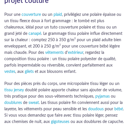
projet couture
Pour une
couverture
ou un
plaid
, privilégiez une polaire épaisse ou
un tissu fleece doux à fort grammage : le tombé est plus
chaleureux, idéal pour un tuto couverture polaire et tissu ou un
grand jeté de
canapé
. Le grammage tissu polaire influe directement
sur la chaleur : comptez 250 à 350 g/m² pour un plaid adulte bien
enveloppant, et 200 à 250 g/m² pour une couverture bébé légère
mais chaude. Pour des
vêtements
d'
extérieur
, regardez la
composition tissu polaire : un tissu polaire polyester de qualité,
parfois imperméable ou réversible, convient parfaitement aux
vestes
, aux
gilets
et aux blousons enfant.
Pour des pièces près du corps, une micropolaire tissu léger ou un
tissu jersey
doublé polaire apporte chaleur sans ajouter de volume,
très pratique pour des sous-vêtements techniques,
pyjamas
ou
doublures
de
sweat
. Les tissus polaire fin conviennent aussi pour la
layette, les vêtements pour peau sensible et les
doudous
pour
bébé
.
Si vous vous demandez que faire avec tissu polaire léger, pensez
aux chemises de nuit, aux
gigoteuses
ou aux doublures de capuche.