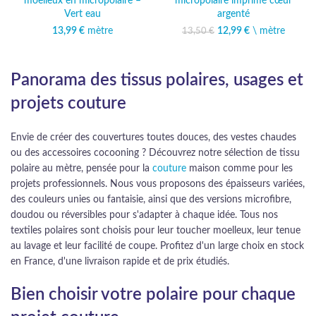
moelleux en micropolaire –
micropolaire imprimé cœur
Vert eau
argenté
13,99
€
mètre
12,99
Le prix initial était :
€
\ mètre
Le prix
13,50
€
13,50 €.
actuel est :
12,99 €.
Panorama des tissus polaires, usages et
projets couture
Envie de créer des couvertures toutes douces, des vestes chaudes
ou des accessoires cocooning ? Découvrez notre sélection de tissu
polaire au mètre, pensée pour la
couture
maison comme pour les
projets professionnels. Nous vous proposons des épaisseurs variées,
des couleurs unies ou fantaisie, ainsi que des versions microfibre,
doudou ou réversibles pour s'adapter à chaque idée. Tous nos
textiles polaires sont choisis pour leur toucher moelleux, leur tenue
au lavage et leur facilité de coupe. Profitez d'un large choix en stock
en France, d'une livraison rapide et de prix étudiés.
Bien choisir votre polaire pour chaque