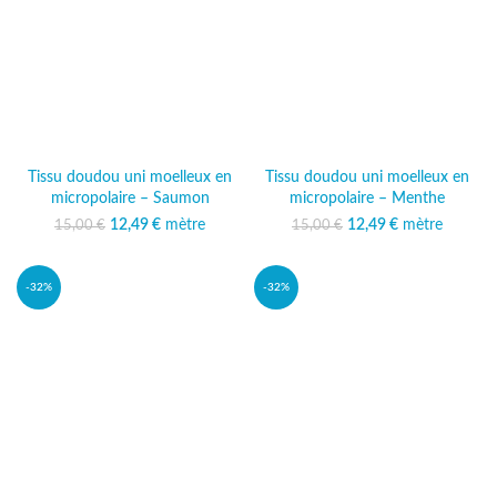
Tissu doudou uni moelleux en
Tissu doudou uni moelleux en
micropolaire – Saumon
micropolaire – Menthe
12,49
Le prix initial était :
€
mètre
Le prix
12,49
Le prix initial était :
€
mètre
Le prix
15,00
€
15,00
€
15,00 €.
actuel est :
15,00 €.
actuel est :
12,49 €.
12,49 €.
-32%
-32%