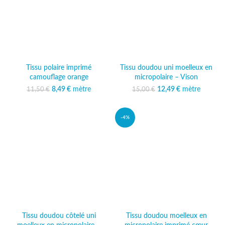
Tissu polaire imprimé
Tissu doudou uni moelleux en
camouflage orange
micropolaire – Vison
Le prix initial était :
8,49
€
mètre
Le prix
12,49
Le prix initial était :
€
mètre
Le prix
11,50
€
15,00
€
11,50 €.
actuel est :
15,00 €.
actuel est :
8,49 €.
12,49 €.
-4%
Tissu doudou côtelé uni
Tissu doudou moelleux en