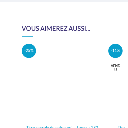
VOUS AIMEREZ AUSSI...
-25%
-11%
VEND
U
Tissu percale de coton uni – Largeur 280
Tissu