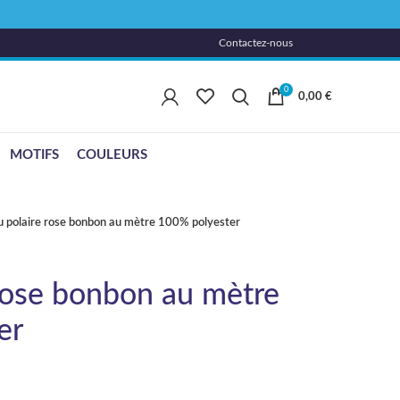
Contactez-nous
0
0,00
€
MOTIFS
COULEURS
u polaire rose bonbon au mètre 100% polyester
 rose bonbon au mètre
er