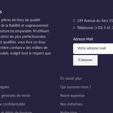
S
pièces de tissu de qualité
139 Avenue du Sers 311
 de la fiabilité et soigneusement
Téléphone: (+33) 5 61 
couture incomparable. N’utilisant
cation les plus perfectionnées.
Adresse Mail
ualifiés, vous livre un tissu
ntière confiance des milliers de
sable, malgré tout le respect que
En savoir plus
égales
Qui sommes-nous ?
 générales de vente
Notre expertise
e confidentialité
Nos initiatives
et délais de livraison
Notre blog