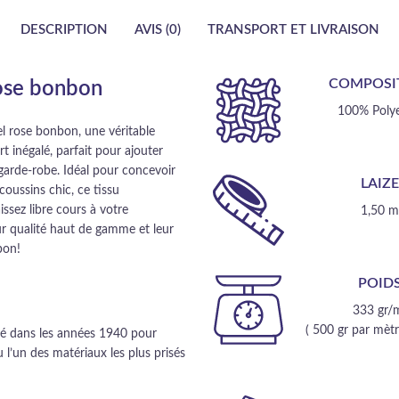
DESCRIPTION
AVIS (0)
TRANSPORT ET LIVRAISON
COMPOSI
rose bonbon
100% Polye
l rose bonbon, une véritable
t inégalé, parfait pour ajouter
 garde-robe. Idéal pour concevoir
LAIZ
oussins chic, ce tissu
issez libre cours à votre
1,50 
ur qualité haut de gamme et leur
bon!
POID
333 gr/
( 500 gr par mètre
nté dans les années 1940 pour
 l’un des matériaux les plus prisés