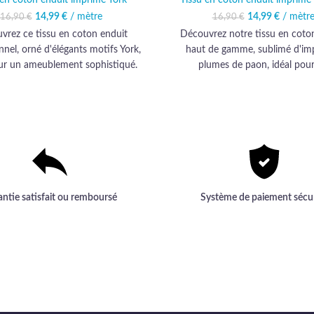
14,99
Le prix initial était :
€
/ mètre
Le prix actuel est :
14,99
Le prix initia
€
/ mètr
Le prix 
16,90
€
16,90
€
16,90 €.
14,99 €.
16,90 
14
vrez ce tissu en coton enduit
Découvrez notre tissu en coto
nel, orné d'élégants motifs York,
haut de gamme, sublimé d'im
our un ameublement sophistiqué.
plumes de paon, idéal pou
haut de gamme assurée pour une
ameublement élégant et dur
rience esthétique et durable.
antie satisfait ou remboursé
Système de paiement sécu