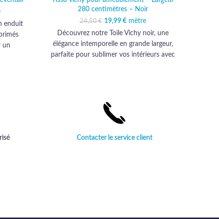
280 centimètres – Noir
l était :
e
actuel est :
€.
,99 €.
19,99
Le prix initial était :
€
mètre
Le prix actuel est :
24,50
€
n enduit
24,50 €.
19,99 €.
Découvrez notre Toile Vichy noir, une
Découv
primés
élégance intemporelle en grande largeur,
une éto
r un
parfaite pour sublimer vos intérieurs avec
de gam
able.
sa qualité haut de gamme et son allure
d'éléga
sophistiquée.
risé
Contacter le service client