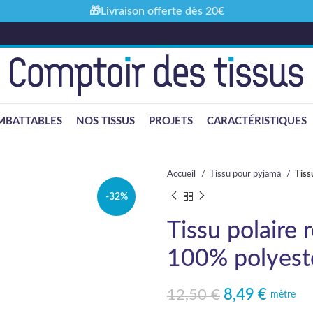
🎁Livraison offerte dès 20€
MBATTABLES
NOS TISSUS
PROJETS
CARACTÉRISTIQUES
Accueil
Tissu pour pyjama
Tiss
-32%
Tissu polaire
100% polyest
12,50
€
8,49
€
Le prix initial était : 12,50 €.
Le prix actuel est : 8,49 €.
mètre