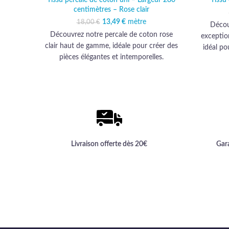
centimètres – Rose clair
13,49
Le prix initial était :
€
mètre
Le prix actuel est :
18,00
€
Décou
18,00 €.
13,49 €.
Découvrez notre percale de coton rose
exception
clair haut de gamme, idéale pour créer des
idéal p
pièces élégantes et intemporelles.
Qualité 
expé
Livraison offerte dès 20€
Gar