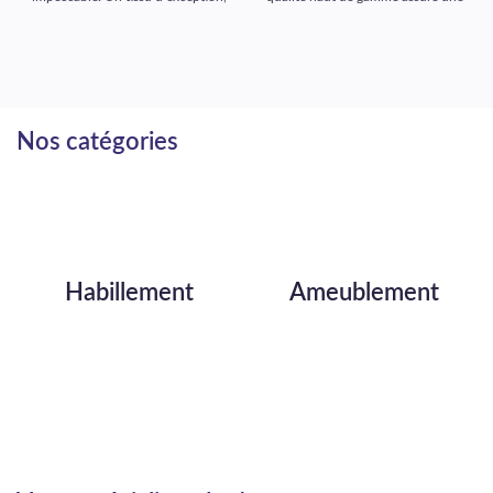
idéal pour une décoration raffinée
tenue impeccable et un rendu
et luxueuse, signée Comptoir des
luxueux dans toutes vos créations
Tissus.
d’ameublement.
Nos catégories
Habillement
Ameublement