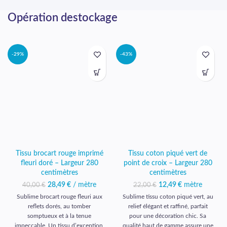
Opération destockage
-29%
-43%
Tissu brocart rouge imprimé
Tissu coton piqué vert de
fleuri doré – Largeur 280
point de croix – Largeur 280
centimètres
centimètres
28,49
Le prix initial était :
€
/ mètre
Le prix
12,49
Le prix initial était :
€
mètre
Le prix
40,00
€
22,00
€
40,00 €.
actuel est :
22,00 €.
actuel est :
Sublime brocart rouge fleuri aux
Sublime tissu coton piqué vert, au
28,49 €.
12,49 €.
reflets dorés, au tomber
relief élégant et raffiné, parfait
somptueux et à la tenue
pour une décoration chic. Sa
impeccable. Un tissu d’exception,
qualité haut de gamme assure une