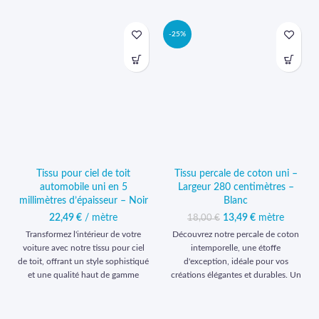
-25%
Tissu pour ciel de toit
Tissu percale de coton uni –
automobile uni en 5
Largeur 280 centimètres –
millimètres d’épaisseur – Noir
Blanc
22,49
€
/ mètre
13,49
Le prix initial était :
€
mètre
Le prix
18,00
€
18,00 €.
actuel est :
Transformez l'intérieur de votre
Découvrez notre percale de coton
13,49 €.
voiture avec notre tissu pour ciel
intemporelle, une étoffe
de toit, offrant un style sophistiqué
d'exception, idéale pour vos
et une qualité haut de gamme
créations élégantes et durables. Un
inégalée pour un confort et une
choix prestigieux qui transformera
durabilité exceptionnels.
vos projets en réalisations uniques
et sophistiquées.