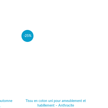
-25%
-25%
 automne
Tissu en coton uni pour ameublement et
Tissu 
habillement – Anthracite
l était :
e
actuel est :