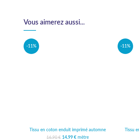
Vous aimerez aussi...
-11%
-11%
Tissu en coton enduit imprimé automne
Tissu e
14,99
Le prix initial était :
€
mètre
Le prix actuel est :
16,90
€