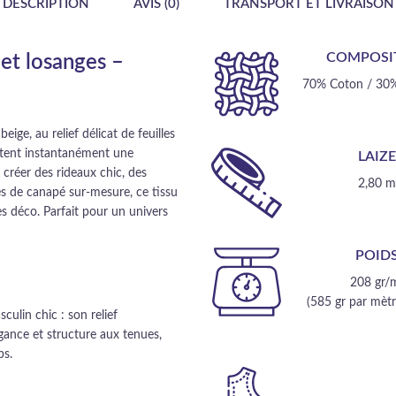
DESCRIPTION
AVIS (0)
TRANSPORT ET LIVRAISON
COMPOSI
 et losanges –
70% Coton / 30%
ige, au relief délicat de feuilles
rtent instantanément une
LAIZ
 créer des rideaux chic, des
2,80 
és de canapé sur-mesure, ce tissu
s déco. Parfait pour un univers
POID
208 gr/
(585 gr par mètre
sculin chic : son relief
égance et structure aux tenues,
ps.