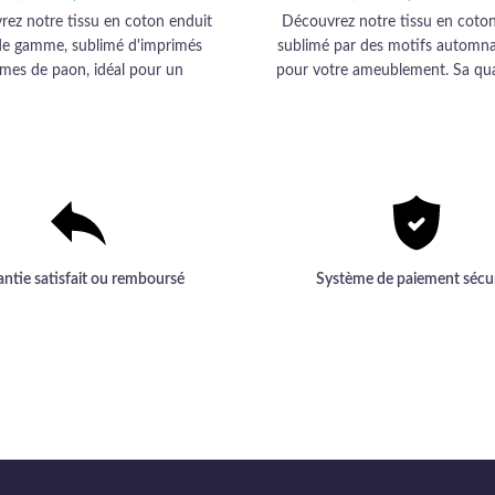
16,90 €.
14,99 €.
16,90 
14
ez notre tissu en coton enduit
Découvrez notre tissu en coton
de gamme, sublimé d'imprimés
sublimé par des motifs automna
mes de paon, idéal pour un
pour votre ameublement. Sa qua
blement élégant et durable.
de gamme transforme confort et 
en élégance audacieuse
antie satisfait ou remboursé
Système de paiement sécu