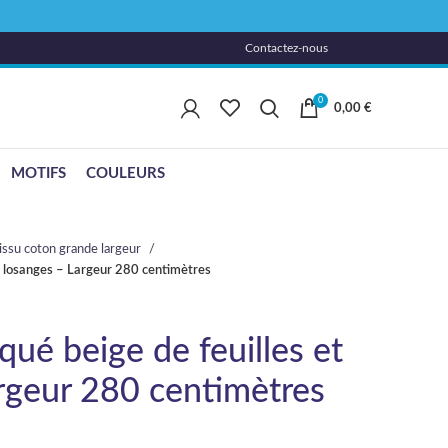
Contactez-nous
0
0,00
€
MOTIFS
COULEURS
issu coton grande largeur
et losanges – Largeur 280 centimètres
qué beige de feuilles et
rgeur 280 centimètres