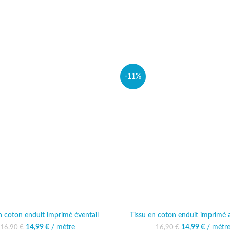
-11%
n coton enduit imprimé éventail
Tissu en coton enduit imprimé
14,99
Le prix initial était :
€
/ mètre
Le prix actuel est :
14,99
Le prix initia
€
/ mètr
Le prix 
16,90
€
16,90
€