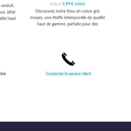
€.
,99 €.
5,99
Le prix initial était :
€
mètre
Le prix actuel est :
8,00
€
 enduit,
8,00 €.
5,99 €.
Découvrez notre tissu en coton gris
Découvr
ux, idéal
moyen, une étoffe intemporelle de qualité
émeraud
lité haut
haut de gamme, parfaite pour des
qualit
durabilité
créations élégantes et durables.
proje
.
risé
Contacter le service client