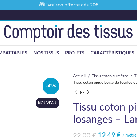
🎁Livraison offerte dès 20€
MBATTABLES
NOS TISSUS
PROJETS
CARACTÉRISTIQUES
Accueil
Tissu coton au mètre
T
Tissu coton piqué beige de feuilles 
-43%
NOUVEAU!
Tissu coton pi
losanges – La
22,00
€
12,49
€
Le prix initial était : 22,00 €.
Le prix actuel est : 12,49 €.
/ mètre