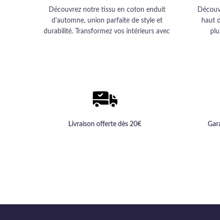
16,90 €.
14,99 €.
Découvrez notre tissu en coton enduit
Découvr
d'automne, union parfaite de style et
haut 
durabilité. Transformez vos intérieurs avec
plu
ce textile haut de gamme, conçu pour
ameu
sublimer chaque espace avec élégance et
résistance.
Livraison offerte dès 20€
Gar