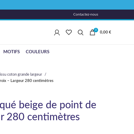
Contactez-nous
0
0,00
€
MOTIFS
COULEURS
issu coton grande largeur
croix – Largeur 280 centimètres
iqué beige de point de
ur 280 centimètres