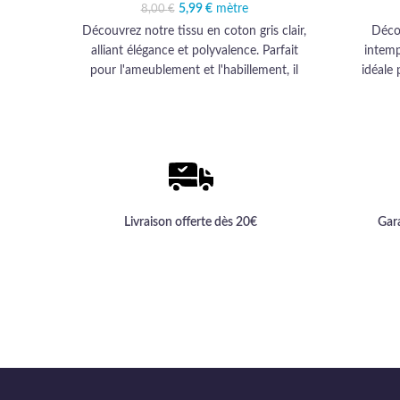
5,99
Le prix initial était :
€
mètre
Le prix actuel est :
8,00
€
8,00 €.
5,99 €.
Découvrez notre tissu en coton gris clair,
Déco
alliant élégance et polyvalence. Parfait
intemp
pour l'ameublement et l'habillement, il
idéale 
habillera vos projets d'une qualité haut de
durab
gamme inégalée.
transfor
Livraison offerte dès 20€
Gar