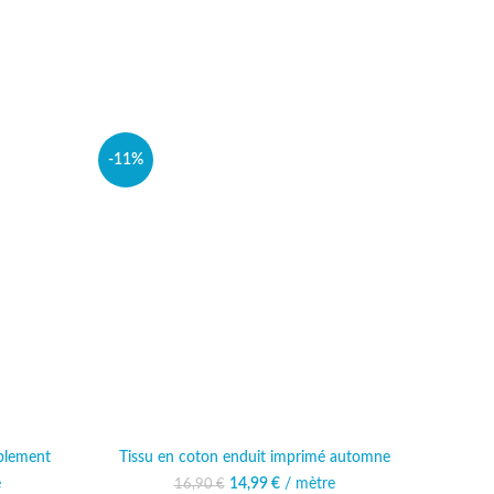
-11%
-11%
blement
Tissu en coton enduit imprimé automne
Tis
l était :
e
actuel est :
14,99
Le prix initial était :
€
/ mètre
Le prix actuel est :
16,90
€