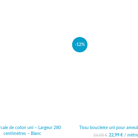
-12%
rcale de coton uni – Largeur 280
Tissu bouclette uni pour ameu
centimètres – Blanc
22,99
Le prix initia
€
/ mètr
Le prix 
26,00
€