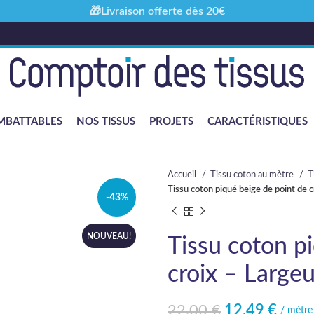
🎁Livraison offerte dès 20€
MBATTABLES
NOS TISSUS
PROJETS
CARACTÉRISTIQUES
Accueil
Tissu coton au mètre
T
Tissu coton piqué beige de point de 
-43%
NOUVEAU!
Tissu coton p
croix – Large
22,00
€
12,49
€
Le prix initial était : 22,00 €.
Le prix actuel est : 12,49 €.
/ mètre