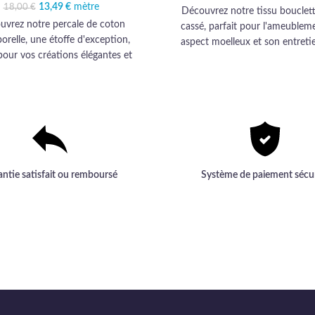
26,00 
22
13,49
Le prix initial était :
€
mètre
Le prix actuel est :
18,00
€
Découvrez notre tissu bouclet
18,00 €.
13,49 €.
uvrez notre percale de coton
cassé, parfait pour l'ameublem
orelle, une étoffe d'exception,
aspect moelleux et son entretie
pour vos créations élégantes et
transformeront votre intérieur av
les. Un choix prestigieux qui
mera vos projets en réalisations
uniques et sophistiquées.
antie satisfait ou remboursé
Système de paiement sécu