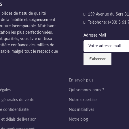
S
pièces de tissu de qualité
139 Avenue du Sers 311
 de la fiabilité et soigneusement
Téléphone: (+33) 5 61 
couture incomparable. N’utilisant
cation les plus perfectionnées.
Adresse Mail
ualifiés, vous livre un tissu
ntière confiance des milliers de
sable, malgré tout le respect que
En savoir plus
égales
Qui sommes-nous ?
 générales de vente
Notre expertise
e confidentialité
Nos initiatives
et délais de livraison
Notre blog