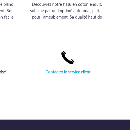
€.
,99 €.
16,90 €.
14,99 €.
te blanc
Découvrez notre tissu en coton enduit,
Décou
ent. Son
sublimé par un imprimé automnal, parfait
impri
n facile
pour l'ameublement. Sa qualité haut de
rési
ec style.
gamme apporte une touche d'élégance et
subl
de durabilité à votre intérieur.
risé
Contacter le service client