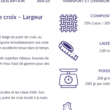
DESCRIPTION
AVIS (0)
TRANSPORT ET LIVRAISON
COMPOSI
e croix – Largeur
70% Coton / 30%
 beige de point de croix, au
 apporte immédiatement une note
LAIZ
ne excellente tenue dans le temps.
2,80 
r de superbes rideaux, housses de
s. Un tissu haut de gamme pour des
POID
208 gr/
(585 gr par mètre
asculins et les robes d’été. Son
du point de croix brodé à la main,