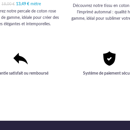
16,90 
14
13,49
Le prix initial était :
€
mètre
Le prix actuel est :
18,00
€
Découvrez notre tissu en coton
18,00 €.
13,49 €.
ez notre percale de coton rose
l'imprimé automnal : qualité 
t de gamme, idéale pour créer des
gamme, idéal pour sublimer votre
es élégantes et intemporelles.
avec élégance et durabilit
antie satisfait ou remboursé
Système de paiement sécu