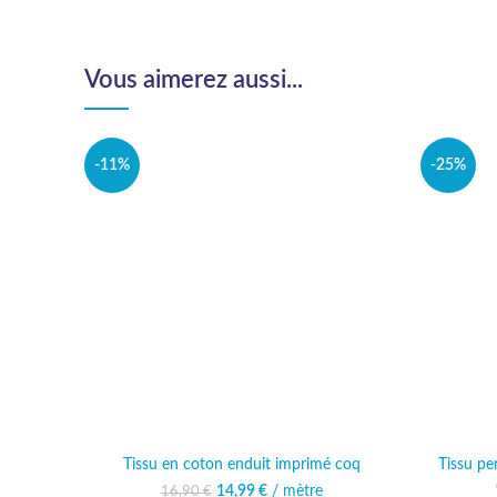
Vous aimerez aussi...
-11%
-25%
Tissu en coton enduit imprimé coq
Tissu pe
14,99
Le prix initial était :
€
/ mètre
Le prix actuel est :
16,90
€