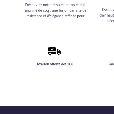
16,90 €.
14,99 €.
Découvrez notre tissu en coton enduit
Découvr
imprimé de coq : une fusion parfaite de
clair hau
résistance et d'élégance raffinée pour
pièc
sublimer votre décoration intérieure.
Livraison offerte dès 20€
Gar