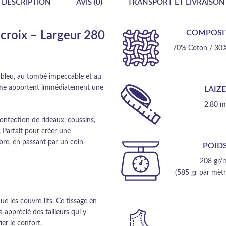
DESCRIPTION
AVIS (0)
TRANSPORT ET LIVRAISON
COMPOSI
 croix – Largeur 280
70% Coton / 30%
é bleu, au tombé impeccable et au
gamme apportent immédiatement une
LAIZ
2,80 
 confection de rideaux, coussins,
. Parfait pour créer une
bre, en passant par un coin
POID
208 gr/
(585 gr par mètre
que les couvre-lits. Ce tissage en
jà apprécié des tailleurs qui y
ier le confort.