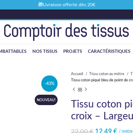
🎁Livraison offerte dès 20€
MBATTABLES
NOS TISSUS
PROJETS
CARACTÉRISTIQUES
Accueil
Tissu coton au mètre
T
Tissu coton piqué bleu de point de c
-43%
NOUVEAU!
Tissu coton p
croix – Large
22,00
€
12,49
€
Le prix initial était : 22,00 €.
Le prix actuel est : 12,49 €.
/ mètre