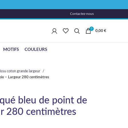
Contactez-nous
0
0,00
€
MOTIFS
COULEURS
issu coton grande largeur
roix – Largeur 280 centimètres
iqué bleu de point de
ur 280 centimètres