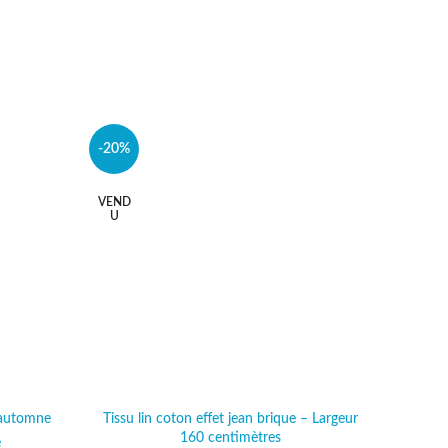
-20%
-25%
VEND
U
 automne
Tissu lin coton effet jean brique – Largeur
Tissu 
160 centimètres
l était :
e
actuel est :