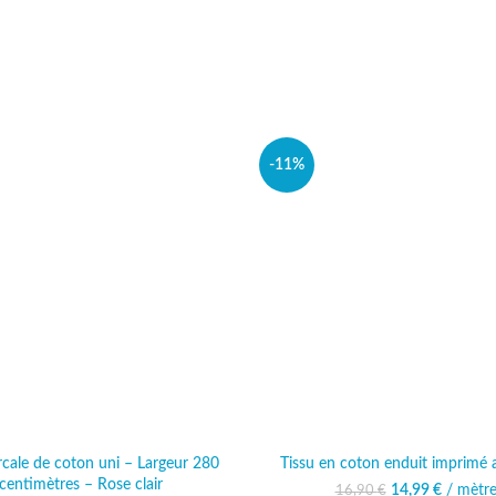
-11%
rcale de coton uni – Largeur 280
Tissu en coton enduit imprimé
centimètres – Rose clair
14,99
Le prix initia
€
/ mètr
Le prix 
16,90
€