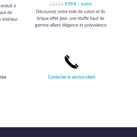
€.
,99 €.
9,99
Le prix initial était :
€
\ mètre
Le prix actuel est :
12,50
€
 enduit à
12,50 €.
9,99 €.
Découvrez notre toile de coton et lin
Découvr
haut de
brique effet jean, une étoffe haut de
émeraud
 intérieur
gamme alliant élégance et polyvalence
qualit
é.
pour sublimer ameublement et
proje
habillement.
risé
Contacter le service client