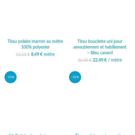
Tissu polaire marron au mètre
Tissu bouclette uni pour
100% polyester
ameublement et habillement
– Bleu canard
Le prix initial était :
8,49
€
mètre
Le prix
12,50
€
12,50 €.
actuel est :
22,49
Le prix initial était :
€
/ mètre
Le prix
26,00
€
8,49 €.
26,00 €.
actuel est :
22,49 €.
-15%
-32%