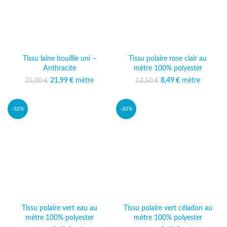
Tissu laine bouillie uni –
Tissu polaire rose clair au
Anthracite
mètre 100% polyester
21,99
Le prix initial était :
€
mètre
Le prix
Le prix initial était :
8,49
€
mètre
Le prix
25,00
€
12,50
€
25,00 €.
actuel est :
12,50 €.
actuel est :
21,99 €.
8,49 €.
-32%
-32%
Tissu polaire vert eau au
Tissu polaire vert céladon au
mètre 100% polyester
mètre 100% polyester