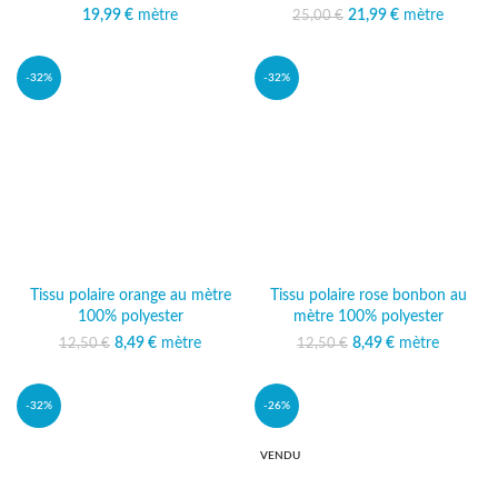
19,99
€
mètre
21,99
Le prix initial était :
€
mètre
Le prix
25,00
€
25,00 €.
actuel est :
21,99 €.
-32%
-32%
Tissu polaire orange au mètre
Tissu polaire rose bonbon au
100% polyester
mètre 100% polyester
Le prix initial était :
8,49
€
mètre
Le prix
Le prix initial était :
8,49
€
mètre
Le prix
12,50
€
12,50
€
12,50 €.
actuel est :
12,50 €.
actuel est :
8,49 €.
8,49 €.
-32%
-26%
VENDU