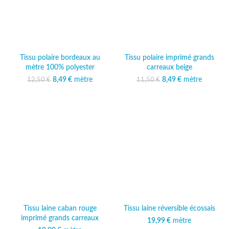
Tissu polaire bordeaux au
Tissu polaire imprimé grands
mètre 100% polyester
carreaux beige
Le prix initial était :
8,49
€
mètre
Le prix
Le prix initial était :
8,49
€
mètre
Le prix
12,50
€
11,50
€
12,50 €.
actuel est :
11,50 €.
actuel est :
8,49 €.
8,49 €.
Tissu laine caban rouge
Tissu laine réversible écossais
imprimé grands carreaux
19,99
€
mètre