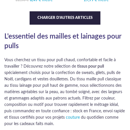
Le prix initial était :
8,49
€
mètre
Le prix
19,99
€
mètre
12,50
€
12,50 €.
actuel est :
8,49 €.
CHARGER D'AUTRES ARTICLES
L'essentiel des mailles et lainages pour
pulls
Vous cherchez un tissu pour pull chaud, confortable et facile à
travailler ? Découvrez notre sélection de
tissus pour pull
spécialement choisis pour la confection de sweats, gilets, pulls de
Noël, cardigans et vestes douillettes. Du tissu maille pull classique
au tissu lainage pour pull haut de gamme, nous sélectionnons des
matières agréables sur la peau, au tombé soigné, avec des largeurs
et grammages adaptés aux patrons actuels. Filtrez par couleur,
composition ou motif pour trouver rapidement le métrage idéal,
puis commandez en toute confiance : stock en France, envoi rapide
et tissus certifiés pour vos projets
couture
du quotidien comme
pour les cadeaux faits main.