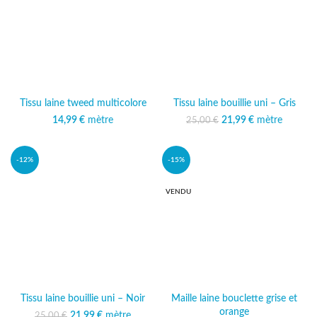
Tissu laine tweed multicolore
Tissu laine bouillie uni – Gris
14,99
€
mètre
21,99
Le prix initial était :
€
mètre
Le prix
25,00
€
25,00 €.
actuel est :
21,99 €.
-12%
-15%
VENDU
Tissu laine bouillie uni – Noir
Maille laine bouclette grise et
orange
21,99
Le prix initial était :
€
mètre
Le prix
25,00
€