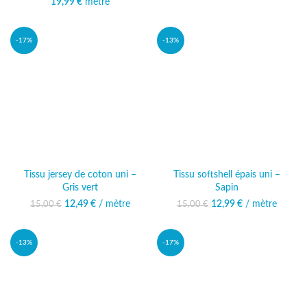
19,99
€
mètre
-17%
-13%
Tissu jersey de coton uni –
Tissu softshell épais uni –
Gris vert
Sapin
12,49
Le prix initial était :
€
/ mètre
Le prix
12,99
Le prix initial était :
€
/ mètre
Le prix
15,00
€
15,00
€
15,00 €.
actuel est :
15,00 €.
actuel est :
12,49 €.
12,99 €.
-13%
-17%