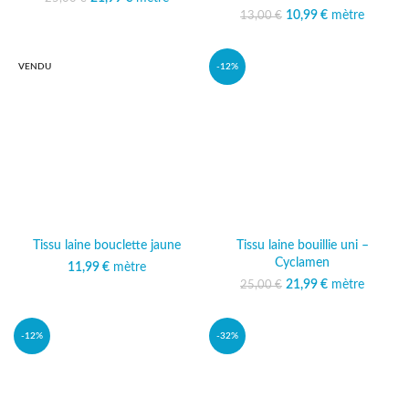
25,00 €.
actuel est :
10,99
Le prix initial était :
€
mètre
Le prix
13,00
€
21,99 €.
13,00 €.
actuel est :
10,99 €.
VENDU
-12%
Tissu laine bouclette jaune
Tissu laine bouillie uni –
Cyclamen
11,99
€
mètre
21,99
Le prix initial était :
€
mètre
Le prix
25,00
€
25,00 €.
actuel est :
21,99 €.
-12%
-32%