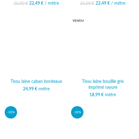
22,49
Le prix initial était :
€
/ mètre
Le prix
22,49
Le prix initial était :
€
/ mètre
Le prix
26,00
€
26,00
€
26,00 €.
actuel est :
26,00 €.
actuel est :
22,49 €.
22,49 €.
VENDU
Tissu laine caban bordeaux
Tissu laine bouillie gris
imprimé rayure
24,99
€
mètre
18,99
€
mètre
-32%
-32%