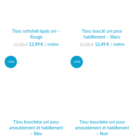
Tissu softshell épais uni –
Tissu bouclé uni pour
Rouge
habillement – Blanc
12,99
Le prix initial était :
€
/ mètre
Le prix
12,49
Le prix initial était :
€
/ mètre
Le prix
15,00
€
15,00
€
15,00 €.
actuel est :
15,00 €.
actuel est :
12,99 €.
12,49 €.
-14%
-14%
Tissu bouclette uni pour
Tissu bouclette uni pour
ameublement et habillement
ameublement et habillement
– Bleu
– Noir