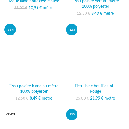
Maille laine bouclette mauve
Tissu polaire vert au mètre
100% polyester
10,99
Le prix initial était :
€
mètre
Le prix
13,00
€
13,00 €.
actuel est :
Le prix initial était :
8,49
€
mètre
Le prix
12,50
€
10,99 €.
12,50 €.
actuel est :
8,49 €.
-32%
-12%
Tissu polaire blanc au mètre
Tissu laine bouillie uni –
100% polyester
Rouge
Le prix initial était :
8,49
€
mètre
Le prix
21,99
Le prix initial était :
€
mètre
Le prix
12,50
€
25,00
€
12,50 €.
actuel est :
25,00 €.
actuel est :
8,49 €.
21,99 €.
VENDU
-12%