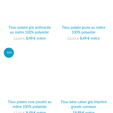
Tissu polaire gris anthracite
Tissu polaire jaune au mètre
au mètre 100% polyester
100% polyester
Le prix initial était :
8,49
€
mètre
Le prix
Le prix initial était :
8,49
€
mètre
Le prix
12,50
€
12,50
€
12,50 €.
actuel est :
12,50 €.
actuel est :
8,49 €.
8,49 €.
-32%
Tissu polaire rose poudré au
Tissu laine caban gris imprimé
mètre 100% polyester
grands carreaux