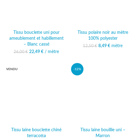
Tissu bouclette uni pour
Tissu polaire noir au mètre
ameublement et habillement
100% polyester
– Blanc cassé
Le prix initial était :
8,49
€
mètre
Le prix
12,50
€
12,50 €.
actuel est :
22,49
Le prix initial était :
€
/ mètre
Le prix
26,00
€
8,49 €.
26,00 €.
actuel est :
22,49 €.
VENDU
-12%
Tissu laine bouclette chiné
Tissu laine bouillie uni –
terracotta
Marron