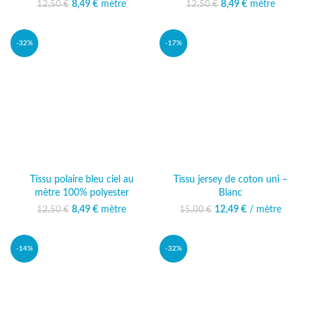
Le prix initial était :
8,49
€
mètre
Le prix
Le prix initial était :
8,49
€
mètre
Le prix
12,50
€
12,50
€
12,50 €.
actuel est :
12,50 €.
actuel est :
8,49 €.
8,49 €.
-32%
-17%
Tissu polaire bleu ciel au
Tissu jersey de coton uni –
mètre 100% polyester
Blanc
Le prix initial était :
8,49
€
mètre
Le prix
12,49
Le prix initial était :
€
/ mètre
Le prix
12,50
€
15,00
€
12,50 €.
actuel est :
15,00 €.
actuel est :
8,49 €.
12,49 €.
-14%
-32%