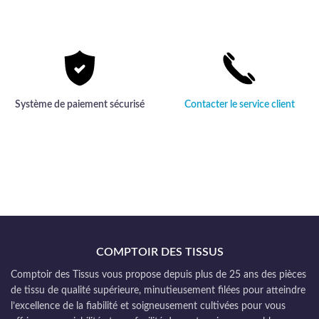
sophistiqué.
créativité.
sublimer
chaque
espace avec
élégance et
résistance.
Système de paiement sécurisé
Contacter le service client
COMPTOIR DES TISSUS
Comptoir des Tissus vous propose depuis plus de 25 ans des pièces
de tissu de qualité supérieure, minutieusement filées pour atteindre
l’excellence de la fiabilité et soigneusement cultivées pour vous