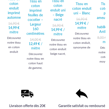
Tissu en
Tissu en
coton
Tissu en
Tissu
coton
coton
enduit
coton enduit
coton
enduit uni
imprimé
imprimé
uni – Blanc
pou
– Beige
feuilles de
automne
ameubl
16,90
€
nacré
cocotier –
et
14,99
Le prix initial
€
/
Le prix
16,90
€
Largeur
16,90
€
habille
14,99
Le prix
€
Le prix
mètre
était :
actuel
160
14,99
Le prix
€
/
Le prix
Anthra
mètre
initial
actuel
16,90 €.
est :
centimètres
Découvrez
initial était :
mètre
actuel
était :
est :
14,99 €.
8,00
€
Découvrez
notre tissu en
16,90 €.
est :
14,00
€
Découvrez
16,90 €.
14,99 €.
mèt
notre tissu
14,99 €.
coton enduit,
12,49
Le prix
€
/
Le prix
notre tissu en
en coton
synonyme de
Décou
initial était :
mètre
actuel
coton enduit
enduit
robustesse et
notre ti
14,00 €.
est :
beige nacré,
Découvrez
d'automne,
d'élégance haut
12,49 €.
coton 
un luxe
notre tissu en
union
de gamme,
moyen,
résistant qui
coton haut
parfaite de
idéal pour vos
étof
sublime vos
de gamme,
style et
projets
intempor
intérieurs
orné de
durabilité.
d'ameublement.
qualité h
avec
feuilles de
Transformez
Une qualité
gamme, p
élégance et
cocotier,
vos
exceptionnelle
pour 
durabilité.
idéal pour
intérieurs
pour sublimer
créati
Parfait pour
sublimer
avec ce
vos intérieurs.
élégant
un
votre
textile haut
durabl
ameublement
intérieur avec
de gamme,
chic et
élégance et
Livraison offerte dès 20€
Garantie satisfait ou remboursé
conçu pour