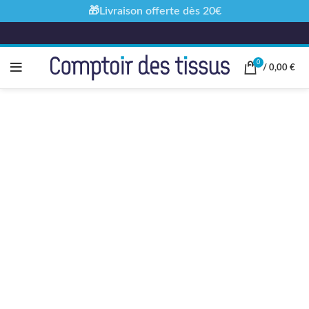
🎁Livraison offerte dès 20€
0
/
0,00
€