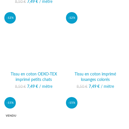
8,50 €.
est : 7,49 €.
7,49
Le prix initial était :
€
/ mètre
Le prix actuel
8,50
€
8,50 €.
est : 7,49 €.
-12%
-12%
Tissu en coton OEKO-TEX
Tissu en coton imprimé
imprimé petits chats
losanges colorés
7,49
Le prix initial était :
€
/ mètre
Le prix actuel
7,49
Le prix initial était :
€
/ mètre
Le prix actuel
8,50
€
8,50
€
8,50 €.
est : 7,49 €.
8,50 €.
est : 7,49 €.
-15%
-15%
VENDU