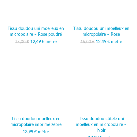
Tissu doudou uni moelleux en
Tissu doudou uni moelleux en
micropolaire – Rose poudré
micropolaire – Rose
12,49
Le prix initial était :
€
mètre
Le prix
12,49
Le prix initial était :
€
mètre
Le prix
15,00
€
15,00
€
15,00 €.
actuel est :
15,00 €.
actuel est :
12,49 €.
12,49 €.
Tissu doudou moelleux en
Tissu doudou côtelé uni
micropolaire imprimé zèbre
moelleux en micropolaire –
Noir
13,99
€
mètre