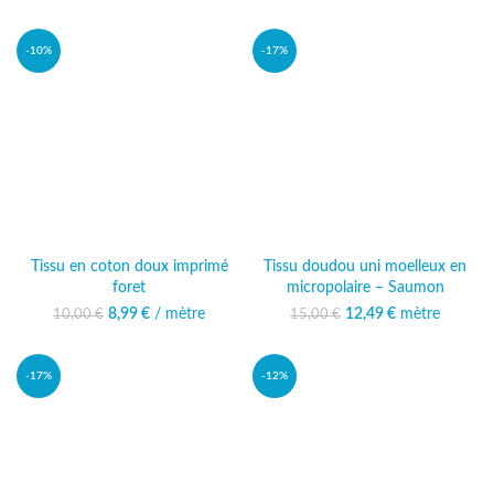
8,50 €.
est : 7,49 €.
10,00 €.
est : 8,99 €.
-10%
-17%
Tissu en coton doux imprimé
Tissu doudou uni moelleux en
foret
micropolaire – Saumon
8,99
Le prix initial était :
€
/ mètre
Le prix actuel
12,49
Le prix initial était :
€
mètre
Le prix
10,00
€
15,00
€
10,00 €.
est : 8,99 €.
15,00 €.
actuel est :
12,49 €.
-17%
-12%