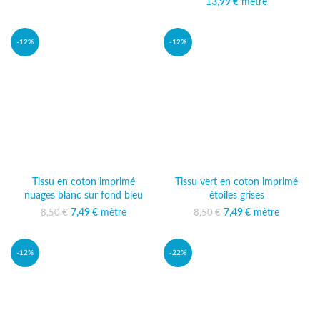
13,99
€
mètre
-12%
-12%
Tissu en coton imprimé
Tissu vert en coton imprimé
nuages blanc sur fond bleu
étoiles grises
7,49
Le prix initial était :
€
mètre
Le prix actuel
7,49
Le prix initial était :
€
mètre
Le prix actuel
8,50
€
8,50
€
8,50 €.
est : 7,49 €.
8,50 €.
est : 7,49 €.
-12%
-22%