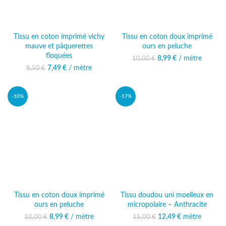
Tissu en coton imprimé vichy
Tissu en coton doux imprimé
mauve et pâquerettes
ours en peluche
floquées
8,99
Le prix initial était :
€
/ mètre
Le prix actuel
10,00
€
10,00 €.
est : 8,99 €.
7,49
Le prix initial était :
€
/ mètre
Le prix actuel
8,50
€
8,50 €.
est : 7,49 €.
-10%
-17%
Tissu en coton doux imprimé
Tissu doudou uni moelleux en
ours en peluche
micropolaire – Anthracite
8,99
Le prix initial était :
€
/ mètre
Le prix actuel
12,49
Le prix initial était :
€
mètre
Le prix
10,00
€
15,00
€