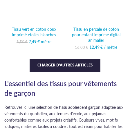
Tissu vert en coton doux
Tissu en percale de coton
imprimé étoiles blanches
pour enfant imprimé digital
animalier
7,49
Le prix initial était :
€
mètre
Le prix actuel
8,50
€
8,50 €.
est : 7,49 €.
12,49
Le prix initial était :
€
/ mètre
Le prix
16,00
€
16,00 €.
actuel est :
12,49 €.
CHARGER D'AUTRES ARTICLES
L'essentiel des tissus pour vêtements
de garçon
Retrouvez ici une sélection de
tissu adolescent garçon
adaptée aux
vêtements du quotidien, aux tenues d'école, aux pyjamas
confortables comme aux projets créatifs. Couleurs vives, motifs
ludiques, matières faciles à coudre : tout est réuni pour habiller les