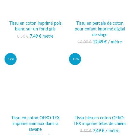
Tissu en coton imprimé pois
Tissu en percale de coton
blanc sur un fond gris
pour enfant imprimé digital
de singe
7,49
Le prix initial était :
€
mètre
Le prix actuel
8,50
€
8,50 €.
est : 7,49 €.
12,49
Le prix initial était :
€
/ mètre
Le prix
16,00
€
16,00 €.
actuel est :
12,49 €.
-12%
-12%
Tissu en coton OEKO-TEX
Tissu bleu en coton OEKO-
imprimé animaux dans la
TEX imprimé têtes de chiens
savane
7,49
Le prix initial était :
€
/ mètre
Le prix actuel
8,50
€