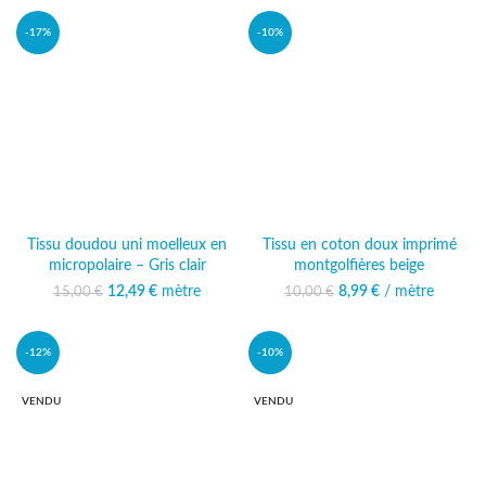
-17%
-10%
Tissu doudou uni moelleux en
Tissu en coton doux imprimé
micropolaire – Gris clair
montgolfières beige
12,49
Le prix initial était :
€
mètre
Le prix
8,99
Le prix initial était :
€
/ mètre
Le prix actuel
15,00
€
10,00
€
15,00 €.
actuel est :
10,00 €.
est : 8,99 €.
12,49 €.
-12%
-10%
VENDU
VENDU