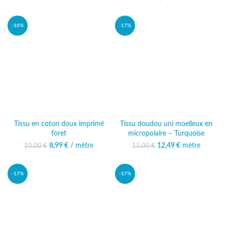
19,90 €.
actuel est :
10,00 €.
est : 8,99 €.
16,99 €.
-10%
-17%
Tissu en coton doux imprimé
Tissu doudou uni moelleux en
foret
micropolaire – Turquoise
8,99
Le prix initial était :
€
/ mètre
Le prix actuel
12,49
Le prix initial était :
€
mètre
Le prix
10,00
€
15,00
€
10,00 €.
est : 8,99 €.
15,00 €.
actuel est :
12,49 €.
-17%
-17%