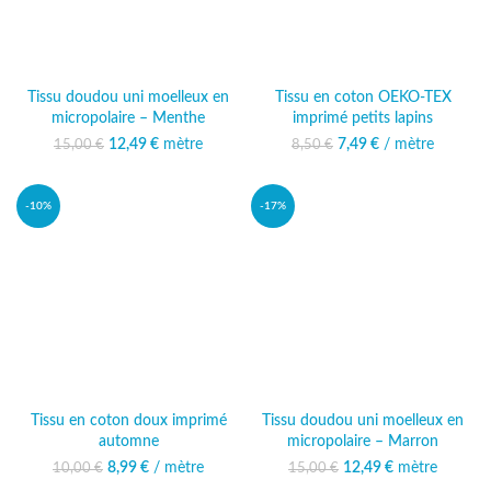
Tissu doudou uni moelleux en
Tissu en coton OEKO-TEX
micropolaire – Menthe
imprimé petits lapins
12,49
Le prix initial était :
€
mètre
Le prix
7,49
Le prix initial était :
€
/ mètre
Le prix actuel
15,00
€
8,50
€
15,00 €.
actuel est :
8,50 €.
est : 7,49 €.
12,49 €.
-10%
-17%
Tissu en coton doux imprimé
Tissu doudou uni moelleux en
automne
micropolaire – Marron
8,99
Le prix initial était :
€
/ mètre
Le prix actuel
12,49
Le prix initial était :
€
mètre
Le prix
10,00
€
15,00
€
10,00 €.
est : 8,99 €.
15,00 €.
actuel est :