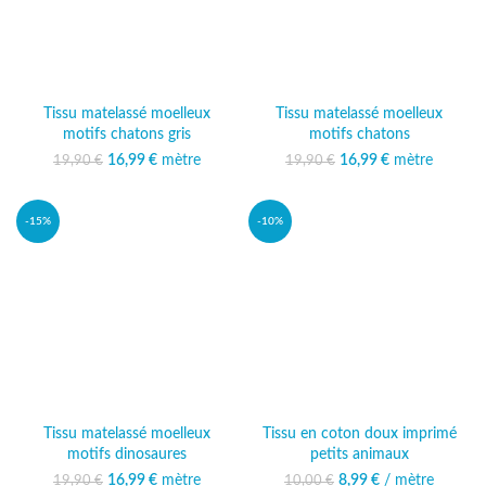
Tissu matelassé moelleux
Tissu matelassé moelleux
motifs chatons gris
motifs chatons
16,99
Le prix initial était :
€
mètre
Le prix
16,99
Le prix initial était :
€
mètre
Le prix
19,90
€
19,90
€
19,90 €.
actuel est :
19,90 €.
actuel est :
16,99 €.
16,99 €.
-15%
-10%
Tissu matelassé moelleux
Tissu en coton doux imprimé
motifs dinosaures
petits animaux
16,99
Le prix initial était :
€
mètre
Le prix
8,99
Le prix initial était :
€
/ mètre
Le prix actuel
19,90
€
10,00
€