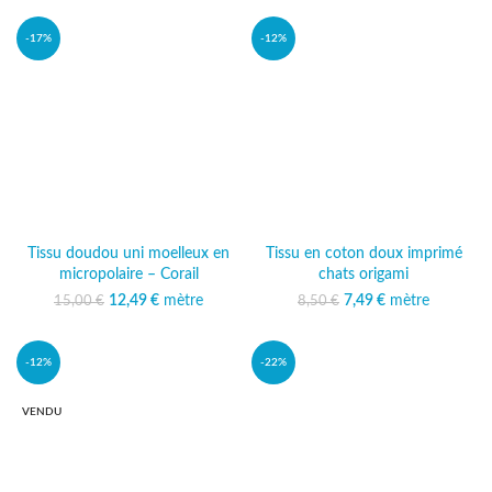
12,49 €.
-17%
-12%
Tissu doudou uni moelleux en
Tissu en coton doux imprimé
micropolaire – Corail
chats origami
12,49
Le prix initial était :
€
mètre
Le prix
7,49
Le prix initial était :
€
mètre
Le prix actuel
15,00
€
8,50
€
15,00 €.
actuel est :
8,50 €.
est : 7,49 €.
12,49 €.
-12%
-22%
VENDU