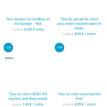
Tissu doudou uni moelleux en
Tissu en percale de coton
micropolaire – Noir
pour enfant imprimé lapins et
koalas
12,49
Le prix initial était :
€
mètre
Le prix
15,00
€
15,00 €.
actuel est :
8,99
Le prix initial était :
€
/ mètre
Le prix actuel
12,00
€
12,49 €.
12,00 €.
est : 8,99 €.
-12%
-10%
VENDU
Tissu en coton OEKO-TEX
Tissu en coton doux imprimé
imprimé taxis New-yorkais
foret
7,49
Le prix initial était :
€
/ mètre
Le prix actuel
8,99
Le prix initial était :
€
/ mètre
Le prix actuel
8,50
€
10,00
€