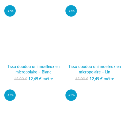
10,00 €.
est : 8,99 €.
15,00 €.
actuel est :
12,49 €.
-17%
-17%
Tissu doudou uni moelleux en
Tissu doudou uni moelleux en
micropolaire – Blanc
micropolaire – Lin
12,49
Le prix initial était :
€
mètre
Le prix
12,49
Le prix initial était :
€
mètre
Le prix
15,00
€
15,00
€
15,00 €.
actuel est :
15,00 €.
actuel est :
12,49 €.
12,49 €.
-17%
-25%