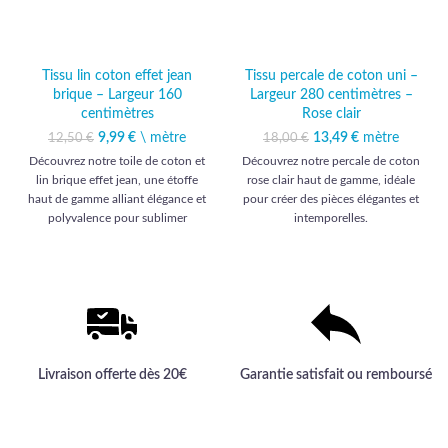
Tissu lin coton effet jean
Tissu percale de coton uni –
brique – Largeur 160
Largeur 280 centimètres –
centimètres
Rose clair
9,99
Le prix initial était :
€
\ mètre
Le prix actuel
13,49
Le prix initial était :
€
mètre
Le prix
12,50
€
18,00
€
12,50 €.
est : 9,99 €.
18,00 €.
actuel est :
Découvrez notre toile de coton et
Découvrez notre percale de coton
13,49 €.
lin brique effet jean, une étoffe
rose clair haut de gamme, idéale
haut de gamme alliant élégance et
pour créer des pièces élégantes et
polyvalence pour sublimer
intemporelles.
ameublement et habillement.
Livraison offerte dès 20€
Garantie satisfait ou remboursé