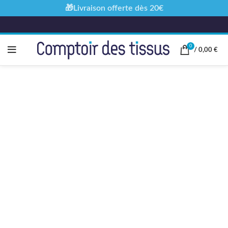
🎁Livraison offerte dès 20€
0
/
0,00
€