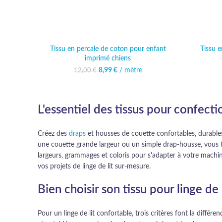
Tissu en percale de coton pour enfant
Tissu e
imprimé chiens
8,99
Le prix initial était :
€
/ mètre
Le prix actuel est :
12,00
€
12,00 €.
8,99 €.
L'essentiel des tissus pour confectio
Créez des
draps
et housses de couette confortables, durables 
une couette grande largeur ou un simple drap-housse, vous tr
largeurs, grammages et coloris pour s'adapter à votre machi
vos projets de linge de lit sur-mesure.
Bien choisir son tissu pour linge de 
Pour un linge de lit confortable, trois critères font la différe