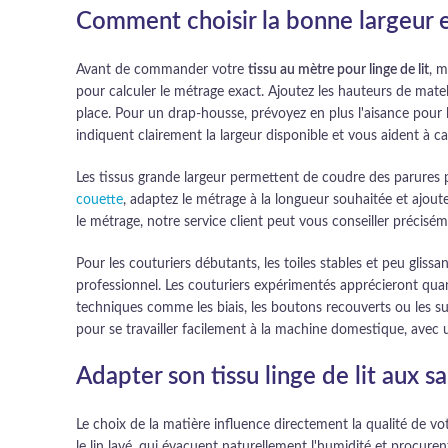
Comment choisir la bonne largeur 
Avant de commander votre
tissu au mètre pour linge de lit
, 
pour calculer le métrage exact. Ajoutez les hauteurs de mat
place. Pour un drap-housse, prévoyez en plus l'aisance pour
indiquent clairement la largeur disponible et vous aident à 
Les tissus grande largeur permettent de coudre des parures 
couette
, adaptez le métrage à la longueur souhaitée et ajoute
le métrage, notre service client peut vous conseiller précisé
Pour les couturiers débutants, les toiles stables et peu gliss
professionnel. Les couturiers expérimentés apprécieront quant 
techniques comme les biais, les boutons recouverts ou les s
pour se travailler facilement à la machine domestique, avec u
Adapter son tissu linge de lit aux s
Le choix de la matière influence directement la qualité de vo
le lin lavé, qui évacuent naturellement l'humidité et procur