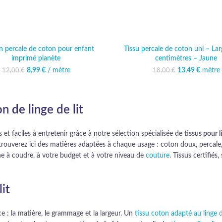
n percale de coton pour enfant
Tissu percale de coton uni – La
imprimé planète
centimètres – Jaune
8,99
Le prix initial était :
€
/ mètre
Le prix actuel est :
13,49
Le prix initi
€
mètre
Le prix
12,00
€
18,00
€
12,00 €.
8,99 €.
18,00
13
n de linge de lit
et faciles à entretenir grâce à notre sélection spécialisée de
tissus pour li
ouverez ici des matières adaptées à chaque usage : coton doux, percale, l
ne à coudre, à votre budget et à votre niveau de
couture
. Tissus certifié
lit
nce : la matière, le grammage et la largeur. Un
tissu coton adapté au linge d