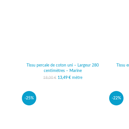
Tissu percale de coton uni – Largeur 280
Tissu e
centimètres – Marine
13,49
Le prix initial était :
€
mètre
Le prix actuel est :
18,00
€
18,00 €.
13,49 €.
-25%
-22%