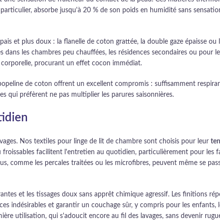
 particulier, absorbe jusqu'à 20 % de son poids en humidité sans sensation 
 épais et plus doux : la flanelle de coton grattée, la double gaze épaisse 
 dans les chambres peu chauffées, les résidences secondaires ou pour les 
r corporelle, procurant un effet cocon immédiat.
la popeline de coton offrent un excellent compromis : suffisamment respira
es qui préfèrent ne pas multiplier les parures saisonnières.
tidien
vages. Nos textiles pour linge de lit de chambre sont choisis pour leur
te
froissables facilitent l'entretien au quotidien, particulièrement pour les 
sus, comme les percales traitées ou les microfibres, peuvent même se pas
spirantes et les tissages doux sans apprêt chimique agressif. Les finitions 
 indésirables et garantir un couchage sûr, y compris pour les enfants, le
ère utilisation, qui s'adoucit encore au fil des lavages, sans devenir rugu