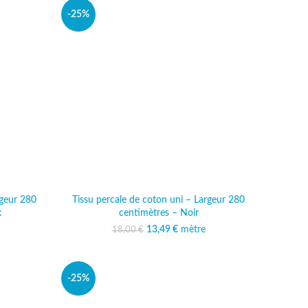
-25%
rgeur 280
Tissu percale de coton uni – Largeur 280
x
centimètres – Noir
al était :
 actuel est :
13,49
Le prix initial était :
€
mètre
Le prix actuel est :
18,00
€
 €.
,49 €.
18,00 €.
13,49 €.
-25%