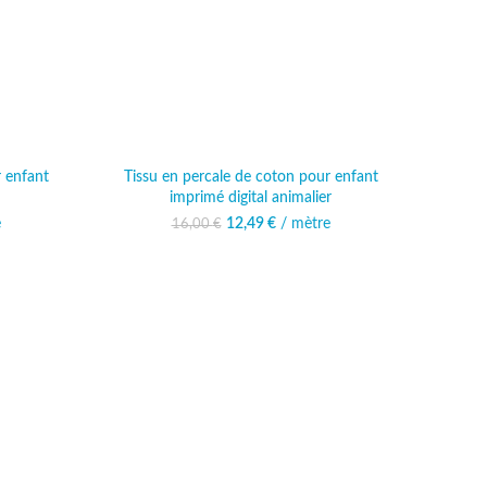
r enfant
Tissu en percale de coton pour enfant
imprimé digital animalier
l était :
e
actuel est :
12,49
Le prix initial était :
€
/ mètre
Le prix actuel est :
16,00
€
€.
,49 €.
16,00 €.
12,49 €.