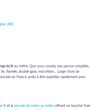
rgeur 280
al était :
 actuel est :
 €.
,49 €.
nge de lit
au mètre. Que vous cousiez une parure complète,
in, flanelle, double gaze, microfibre… Large choix de
s, stockés en France, prêts à être expédiés rapidement pour
e lit
et la
percale de coton au mètre
offrent un toucher frais