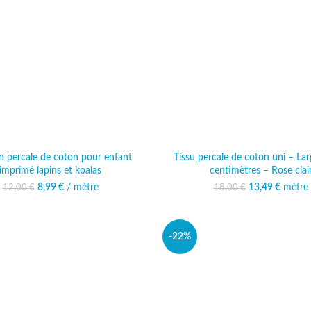
n percale de coton pour enfant
Tissu percale de coton uni – La
imprimé lapins et koalas
centimètres – Rose clai
8,99
Le prix initial était :
€
/ mètre
Le prix actuel est :
13,49
Le prix initi
€
mètre
Le prix
12,00
€
18,00
€
12,00 €.
8,99 €.
18,00
13
-22%