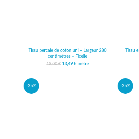
Tissu percale de coton uni – Largeur 280
Tissu e
centimètres – Ficelle
13,49
Le prix initial était :
€
mètre
Le prix actuel est :
18,00
€
18,00 €.
13,49 €.
-25%
-25%