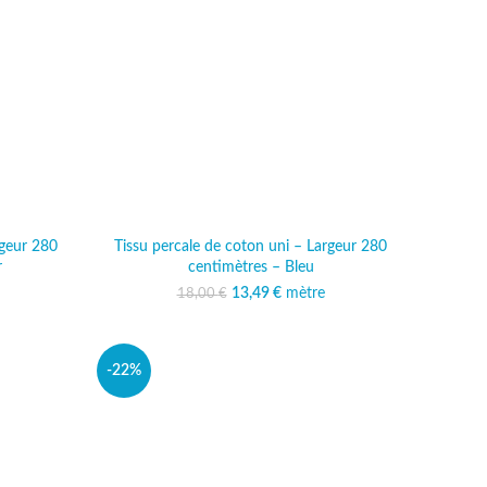
rgeur 280
Tissu percale de coton uni – Largeur 280
r
centimètres – Bleu
al était :
 actuel est :
13,49
Le prix initial était :
€
mètre
Le prix actuel est :
18,00
€
 €.
,49 €.
18,00 €.
13,49 €.
-22%