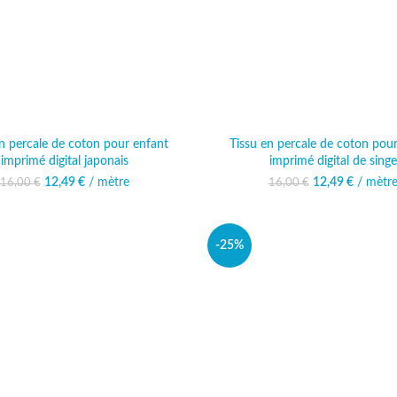
n percale de coton pour enfant
Tissu en percale de coton pou
imprimé digital japonais
imprimé digital de singe
12,49
Le prix initial était :
€
/ mètre
Le prix actuel est :
12,49
Le prix initia
€
/ mètr
Le prix 
16,00
€
16,00
€
16,00 €.
12,49 €.
16,00 
12
-25%