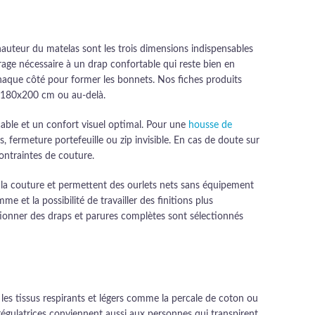
 hauteur du matelas sont les trois dimensions indispensables
age nécessaire à un drap confortable qui reste bien en
chaque côté pour former les bonnets. Nos fiches produits
ze 180x200 cm ou au-delà.
cable et un confort visuel optimal. Pour une
housse de
, fermeture portefeuille ou zip invisible. En cas de doute sur
contraintes de couture.
s à la couture et permettent des ourlets nets sans équipement
 et la possibilité de travailler des finitions plus
tionner des draps et parures complètes sont sélectionnés
 les tissus respirants et légers comme la percale de coton ou
régulatrices conviennent aussi aux personnes qui transpirent