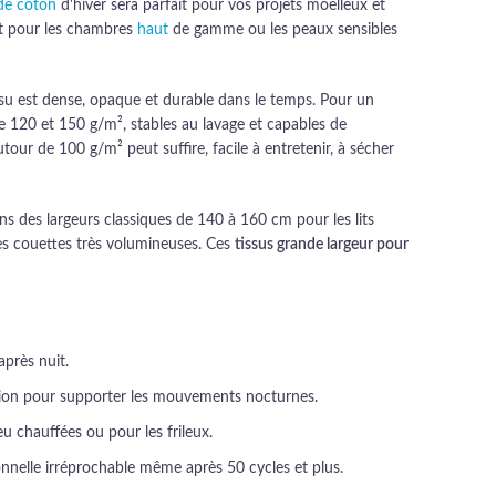
 de coton
d'hiver sera parfait pour vos projets moelleux et
it pour les chambres
haut
de gamme ou les peaux sensibles
 tissu est dense, opaque et durable dans le temps. Pour un
re 120 et 150 g/m², stables au lavage et capables de
ur de 100 g/m² peut suffire, facile à entretenir, à sécher
ns des largeurs classiques de 140 à 160 cm pour les lits
es couettes très volumineuses. Ces
tissus grande largeur pour
après nuit.
rasion pour supporter les mouvements nocturnes.
u chauffées ou pour les frileux.
ionnelle irréprochable même après 50 cycles et plus.