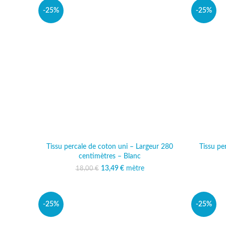
-25%
-25%
Tissu percale de coton uni – Largeur 280
Tissu pe
centimètres – Blanc
13,49
Le prix initial était :
€
mètre
Le prix actuel est :
18,00
€
18,00 €.
13,49 €.
-25%
-25%