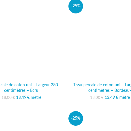
-25%
rcale de coton uni – Largeur 280
Tissu percale de coton uni – La
centimètres – Écru
centimètres – Bordeau
13,49
Le prix initial était :
€
mètre
Le prix actuel est :
13,49
Le prix initi
€
mètre
Le prix
18,00
€
18,00
€
18,00 €.
13,49 €.
18,00
13
-25%