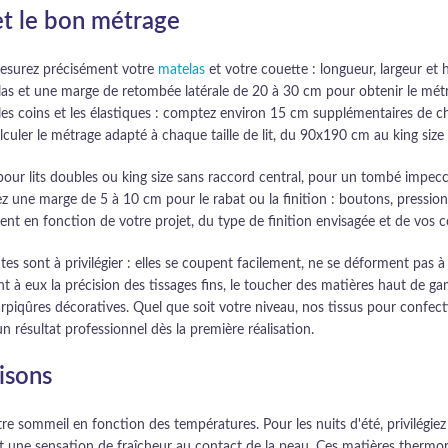
et le bon métrage
mesurez précisément votre
matelas
et votre couette : longueur, largeur et
elas et une marge de retombée latérale de 20 à 30 cm pour obtenir le métr
 les coins et les élastiques : comptez environ 15 cm supplémentaires de 
calculer le métrage adapté à chaque taille de lit, du 90x190 cm au king si
pour lits doubles ou king size sans raccord central, pour un tombé impec
z une marge de 5 à 10 cm pour le rabat ou la finition : boutons, pressions
ment en fonction de votre projet, du type de finition envisagée et de vos 
antes sont à privilégier : elles se coupent facilement, ne se déforment pa
à eux la précision des tissages fins, le toucher des matières haut de gamme
urpiqûres décoratives. Quel que soit votre niveau, nos tissus pour confec
n résultat professionnel dès la première réalisation.
aisons
tre sommeil en fonction des températures. Pour les nuits d'été, privilégiez
ent une sensation de fraîcheur au contact de la peau. Ces matières thermo