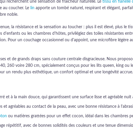
qui recherchent une sensation de fraîcheur naturelle. Le
tissu en flanelle
e au coucher. Le
lin
apporte un tombé naturel, respirant et élégant, parfa
ibre noble.
tenue, la résistance et la sensation au toucher : plus il est élevé, plus le
 d'enfants ou les chambres d'hôtes, privilégiez des toiles résistantes ent
n. Pour un couchage occasionnel ou d'appoint, une microfibre légère auto
usses et de grands draps sans couture centrale disgracieuse. Nous proposo
40, 260 voire 280 cm, spécialement conçus pour les lits queen, king ou l
our un rendu plus esthétique, un confort optimal et une longévité accrue.
erré et à la main douce, qui garantissent une surface lisse et agréable nuit 
bles et agréables au contact de la peau, avec une bonne résistance à l'ab
oton
ou matières grattées pour un effet cocon, idéal dans les chambres pe
avage répétitif, avec de bonnes solidités des couleurs et une tenue dimens