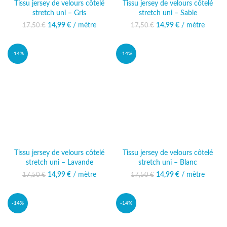
Tissu jersey de velours côtelé
Tissu jersey de velours côtelé
stretch uni – Gris
stretch uni – Sable
14,99
Le prix initial était :
€
/ mètre
Le prix
14,99
Le prix initial était :
€
/ mètre
Le prix
17,50
€
17,50
€
17,50 €.
actuel est :
17,50 €.
actuel est :
14,99 €.
14,99 €.
-14%
-14%
Tissu jersey de velours côtelé
Tissu jersey de velours côtelé
stretch uni – Lavande
stretch uni – Blanc
14,99
Le prix initial était :
€
/ mètre
Le prix
14,99
Le prix initial était :
€
/ mètre
Le prix
17,50
€
17,50
€
17,50 €.
actuel est :
17,50 €.
actuel est :
14,99 €.
14,99 €.
-14%
-14%