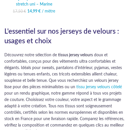
stretch uni – Marine
14,99
Le prix initial était :
€
/ mètre
Le prix
17,50
€
17,50 €.
actuel est :
14,99 €.
L'essentiel sur nos jerseys de velours :
usages et choix
Découvrez notre sélection de
tissus jersey velours
doux et
confortables, conçus pour des vêtements ultra confortables et
élégants. Idéals pour sweats, pantalons d'intérieur, pyjamas, vestes
légères ou tenues enfants, ces tricots extensibles allient chaleur,
souplesse et belle tenue. Que vous recherchiez un velours jersey
lisse pour des pièces minimalistes ou un
tissu jersey velours côtelé
pour un rendu graphique, notre gamme répond à tous vos projets
de couture. Choisissez votre couleur, votre aspect et le grammage
adapté à votre création. Tous nos tissus sont soigneusement
contrôlés, certifiés selon les normes européennes et disponibles en
stock en France pour une livraison rapide. Comparez les références,
vérifiez la composition et commandez en quelques clics au meilleur