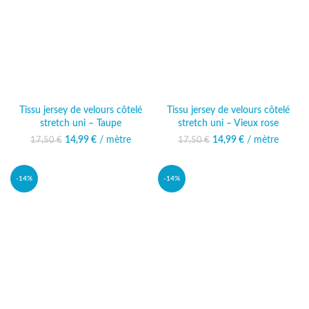
Tissu jersey de velours côtelé
Tissu jersey de velours côtelé
stretch uni – Taupe
stretch uni – Vieux rose
14,99
Le prix initial était :
€
/ mètre
Le prix
14,99
Le prix initial était :
€
/ mètre
Le prix
17,50
€
17,50
€
17,50 €.
actuel est :
17,50 €.
actuel est :
14,99 €.
14,99 €.
-14%
-14%