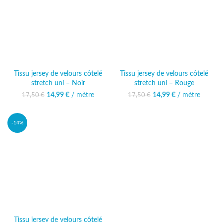
Tissu jersey de velours côtelé
Tissu jersey de velours côtelé
stretch uni – Noir
stretch uni – Rouge
14,99
Le prix initial était :
€
/ mètre
Le prix
14,99
Le prix initial était :
€
/ mètre
Le prix
17,50
€
17,50
€
17,50 €.
actuel est :
17,50 €.
actuel est :
14,99 €.
14,99 €.
-14%
Tissu jersey de velours côtelé