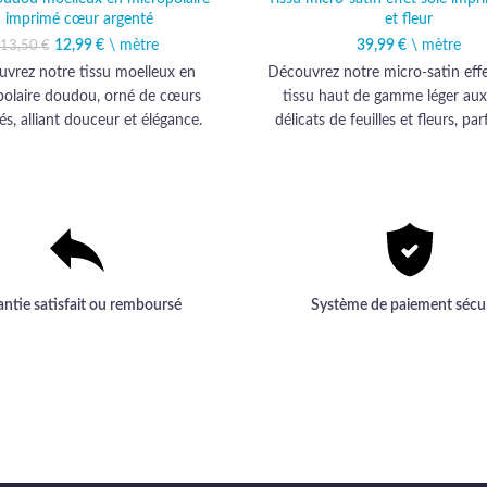
imprimé cœur argenté
et fleur
12,99
Le prix initial était :
€
\ mètre
Le prix actuel est :
39,99
€
\ mètre
13,50
€
13,50 €.
12,99 €.
vrez notre tissu moelleux en
Découvrez notre micro-satin effe
polaire doudou, orné de cœurs
tissu haut de gamme léger aux
és, alliant douceur et élégance.
délicats de feuilles et fleurs, par
our des créations haut de gamme,
des créations élégantes et raf
 enchante petits et grands par sa
qualité exceptionnelle.
antie satisfait ou remboursé
Système de paiement sécu