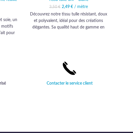
Le prix initial était : 3,50 €.
2,49
€
/ mètre
Le prix actuel est :
3,50
€
2,49 €.
Découvrez notre tissu tulle résistant, doux
Décou
t soie, un
et polyvalent, idéal pour des créations
soie
 motifs
élégantes. Sa qualité haut de gamme en
moti
fait pour
fait un choix incontournable pour les plus
finées.
exigeants.
risé
Contacter le service client