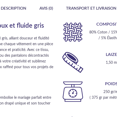
DESCRIPTION
AVIS (0)
TRANSPORT ET LIVRAISON
COMPOSI
ux et fluide gris
80% Coton / 15%
/ 5% Élast
ris, alliant douceur et fluidité
rme chaque vêtement en une pièce
nce et praticité. Avec ce tissu,
LAIZ
 ou des pantalons décontractés
à votre créativité et sublimez
1,50 
x raffiné pour tous vos projets de
POID
250 gr/
ymbolise le mariage parfait entre
( 375 gr par mètre
son drapé unique et son toucher