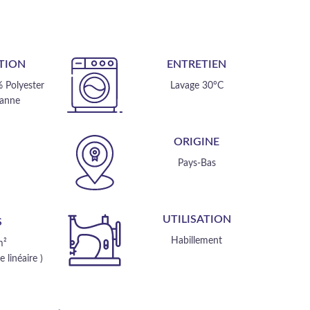
TION
ENTRETIEN
 Polyester
Lavage 30°C
hanne
ORIGINE
E
Pays-Bas
m
UTILISATION
S
Habillement
m²
 linéaire )