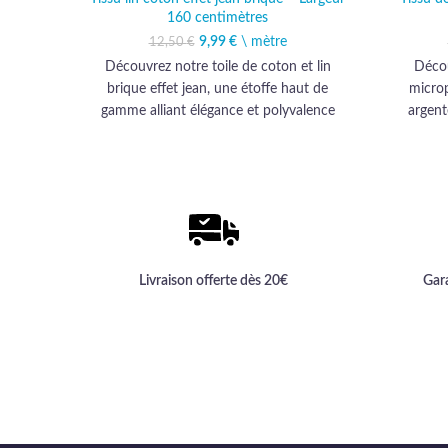
160 centimètres
9,99
Le prix initial était :
€
\ mètre
Le prix actuel est :
12,50
€
12,50 €.
9,99 €.
Découvrez notre toile de coton et lin
Décou
brique effet jean, une étoffe haut de
micro
gamme alliant élégance et polyvalence
argent
pour sublimer ameublement et
Parfait p
habillement.
ce tissu
Livraison offerte dès 20€
Gar