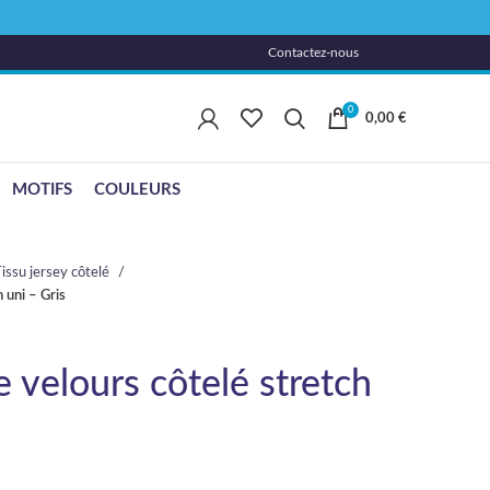
Contactez-nous
0
0,00
€
MOTIFS
COULEURS
issu jersey côtelé
 uni – Gris
e velours côtelé stretch