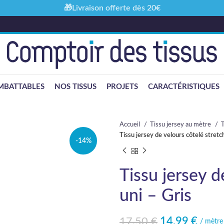
🎁Livraison offerte dès 20€
MBATTABLES
NOS TISSUS
PROJETS
CARACTÉRISTIQUES
Accueil
Tissu jersey au mètre
T
Tissu jersey de velours côtelé stretch
-14%
Tissu jersey d
uni – Gris
17,50
€
14,99
€
Le prix initial était : 17,50 €.
Le prix actuel est : 14,99 €.
/ mètre