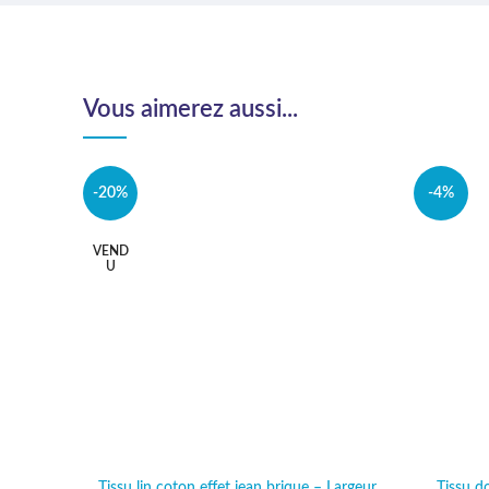
Vous aimerez aussi...
-20%
-4%
VEND
U
Tissu lin coton effet jean brique – Largeur
Tissu d