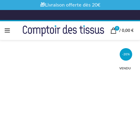
🎁Livraison offerte dès 20€
0
/
0,00
€
-20%
VENDU