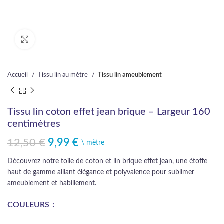
Cliquez pour agrandir
Accueil
Tissu lin au mètre
Tissu lin ameublement
Tissu lin coton effet jean brique – Largeur 160
centimètres
12,50
€
9,99
€
Le prix initial était : 12,50 €.
Le prix actuel est : 9,99 €.
\ mètre
Découvrez notre toile de coton et lin brique effet jean, une étoffe
haut de gamme alliant élégance et polyvalence pour sublimer
ameublement et habillement.
COULEURS