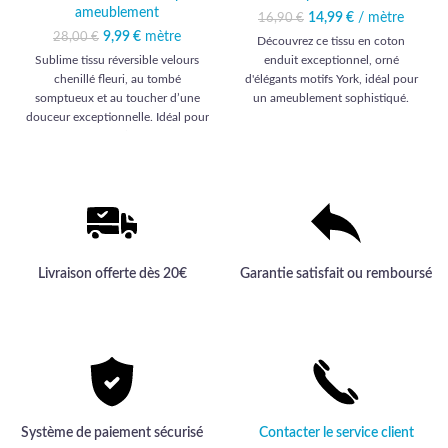
ameublement
14,99
Le prix initial était :
€
/ mètre
Le prix
16,90
€
16,90 €.
actuel est :
Le prix initial était :
9,99
€
mètre
Le prix
28,00
€
Découvrez ce tissu en coton
14,99 €.
28,00 €.
actuel est :
Sublime tissu réversible velours
enduit exceptionnel, orné
9,99 €.
chenillé fleuri, au tombé
d'élégants motifs York, idéal pour
somptueux et au toucher d’une
un ameublement sophistiqué.
douceur exceptionnelle. Idéal pour
Qualité haut de gamme assurée
une décoration d’ameublement
pour une expérience esthétique et
élégante et haut de gamme, signée
durable.
Comptoir des Tissus.
Livraison offerte dès 20€
Garantie satisfait ou remboursé
Système de paiement sécurisé
Contacter le service client