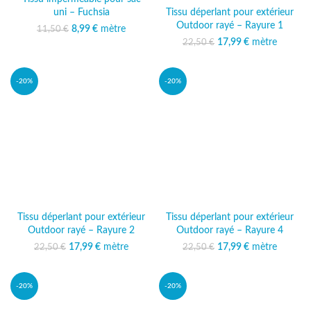
Tissu déperlant pour extérieur
uni – Fuchsia
Outdoor rayé – Rayure 1
Le prix initial était :
8,99
€
mètre
Le prix
11,50
€
11,50 €.
actuel est :
17,99
Le prix initial était :
€
mètre
Le prix
22,50
€
8,99 €.
22,50 €.
actuel est :
17,99 €.
-20%
-20%
Tissu déperlant pour extérieur
Tissu déperlant pour extérieur
Outdoor rayé – Rayure 2
Outdoor rayé – Rayure 4
17,99
Le prix initial était :
€
mètre
Le prix
17,99
Le prix initial était :
€
mètre
Le prix
22,50
€
22,50
€
22,50 €.
actuel est :
22,50 €.
actuel est :
17,99 €.
17,99 €.
-20%
-20%