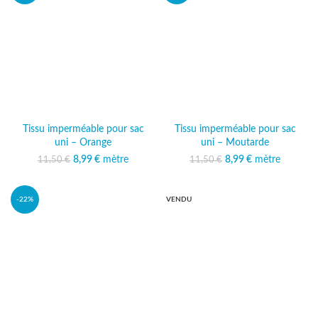
Tissu imperméable pour sac
Tissu imperméable pour sac
uni – Orange
uni – Moutarde
Le prix initial était :
8,99
€
mètre
Le prix
Le prix initial était :
8,99
€
mètre
Le prix
11,50
€
11,50
€
11,50 €.
actuel est :
11,50 €.
actuel est :
8,99 €.
8,99 €.
-22%
VENDU