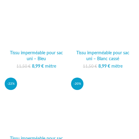
Tissu imperméable pour sac
Tissu imperméable pour sac
uni – Bleu
uni – Blanc cassé
Le prix initial était :
8,99
€
mètre
Le prix
Le prix initial était :
8,99
€
mètre
Le prix
11,50
€
11,50
€
11,50 €.
actuel est :
11,50 €.
actuel est :
8,99 €.
8,99 €.
-22%
-20%
Tissu imperméable pour sac