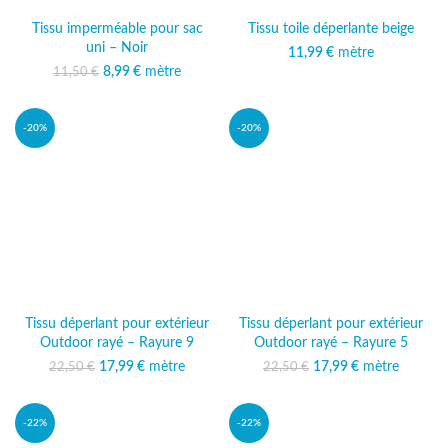
Tissu imperméable pour sac
Tissu toile déperlante beige
uni – Noir
11,99
€
mètre
Le prix initial était :
8,99
€
mètre
Le prix
11,50
€
11,50 €.
actuel est :
8,99 €.
-20%
-20%
Tissu déperlant pour extérieur
Tissu déperlant pour extérieur
Outdoor rayé – Rayure 9
Outdoor rayé – Rayure 5
17,99
Le prix initial était :
€
mètre
Le prix
17,99
Le prix initial était :
€
mètre
Le prix
22,50
€
22,50
€
22,50 €.
actuel est :
22,50 €.
actuel est :
17,99 €.
17,99 €.
-22%
-22%