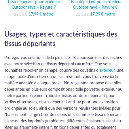
Tissu déperlant pour extérieur
Tissu déperlant pour extérieur
Outdoor rayé – Rayure 7
Outdoor rayé – Rayure 8
17,99
Le prix initial était :
€
mètre
Le prix
17,99
Le prix initial était :
€
mètre
Le prix
22,50
€
22,50
€
22,50 €.
actuel est :
22,50 €.
actuel est :
17,99 €.
17,99 €.
Usages, types et caractéristiques des
tissus déperlants
Protégez vos créations de la pluie, des éclaboussures et des taches
avec notre sélection de
tissus déperlants au mètre
. Que vous
souhaitiez relooker un canapé, coudre des coussins d'
extérieur
, une
nappe facile d'entretien ou un sac résistant, vous trouverez ici la
matière adaptée à chaque projet. Notre gamme propose des toiles
déperlantes en plusieurs compositions : toile polyester extérieur au
mètre particulièrement robuste, tissus outdoor déperlant pour
jardins et terrasses, tissus déperlant anti-uv pour une exposition
prolongée au soleil, ainsi que des versions respirantes idéales pour
l'habillement. Large choix de coloris unis comme le tissu déperlant
blanc ou des imprimés graphiques, différentes épaisseurs allant du
léger au grammage intensif, finitions déperlantes ou totalement