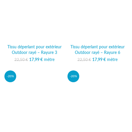
Tissu déperlant pour extérieur
Tissu déperlant pour extérieur
Outdoor rayé – Rayure 3
Outdoor rayé – Rayure 6
17,99
Le prix initial était :
€
mètre
Le prix
17,99
Le prix initial était :
€
mètre
Le prix
22,50
€
22,50
€
22,50 €.
actuel est :
22,50 €.
actuel est :
17,99 €.
17,99 €.
-20%
-20%