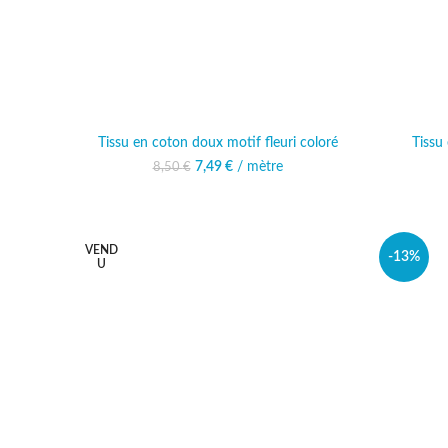
Tissu en coton doux motif fleuri coloré
Tissu
Le prix initial était : 8,50 €.
7,49
€
/ mètre
Le prix actuel est :
8,50
€
7,49 €.
VEND
-13%
U