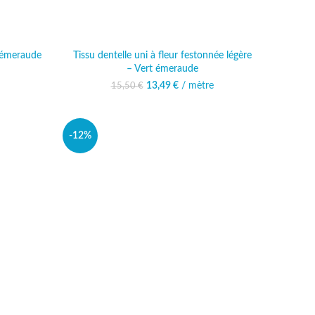
t émeraude
Tissu dentelle uni à fleur festonnée légère
– Vert émeraude
al était :
actuel est :
 €.
49 €.
13,49
Le prix initial était :
€
/ mètre
Le prix actuel est :
15,50
€
15,50 €.
13,49 €.
-12%