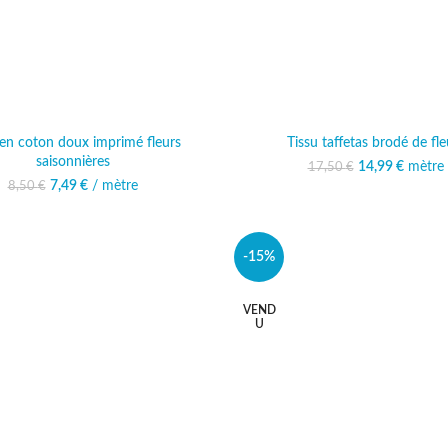
 en coton doux imprimé fleurs
Tissu taffetas brodé de fle
saisonnières
14,99
Le prix initi
€
mètre
Le prix
17,50
€
17,50
14
Le prix initial était : 8,50 €.
7,49
€
/ mètre
Le prix actuel est :
8,50
€
7,49 €.
-15%
VEND
U