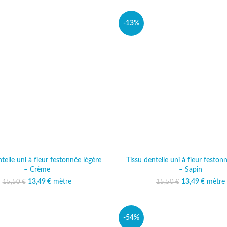
-13%
telle uni à fleur festonnée légère
Tissu dentelle uni à fleur feston
– Crème
– Sapin
13,49
Le prix initial était :
€
mètre
Le prix actuel est :
13,49
Le prix initi
€
mètre
Le prix
15,50
€
15,50
€
15,50 €.
13,49 €.
15,50
13
-54%