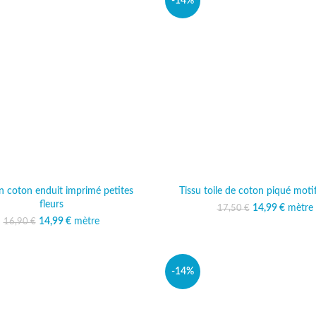
-14%
en coton enduit imprimé petites
Tissu toile de coton piqué motif
fleurs
14,99
Le prix initi
€
mètre
Le prix
17,50
€
17,50
14
14,99
Le prix initial était :
€
mètre
Le prix actuel est :
16,90
€
16,90 €.
14,99 €.
-14%