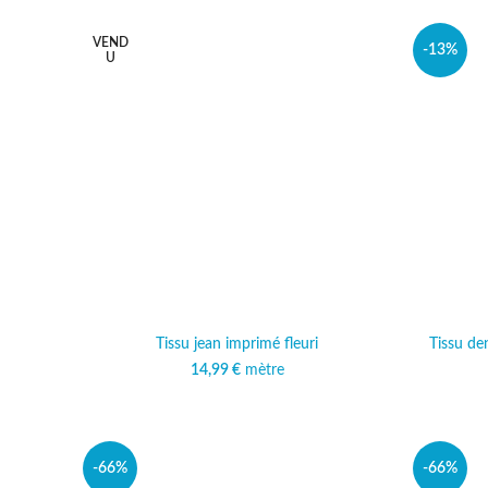
VEND
-13%
U
Tissu jean imprimé fleuri
Tissu den
14,99
€
mètre
-66%
-66%