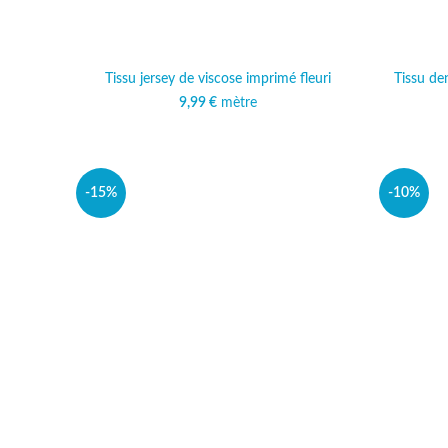
Tissu jersey de viscose imprimé fleuri
Tissu den
9,99
€
mètre
-15%
-10%