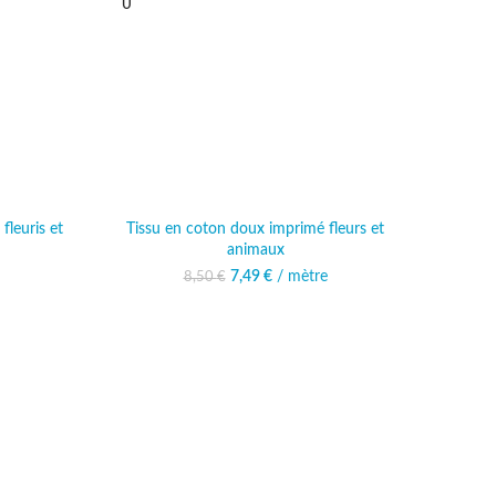
U
fleuris et
Tissu en coton doux imprimé fleurs et
animaux
al était :
 actuel est :
Le prix initial était : 8,50 €.
7,49
€
/ mètre
Le prix actuel est :
8,50
€
 €.
,99 €.
7,49 €.