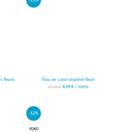
-15%
s fleuris
Tissu en coton imprimé fleuri
al était :
 actuel est :
8,49
Le prix initial était :
€
/ mètre
Le prix actuel est :
10,00
€
 €.
,99 €.
10,00 €.
8,49 €.
-12%
VEND