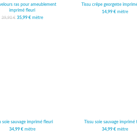
 velours ras pour ameublement
Tissu crêpe georgette imprimé
imprimé fleuri
14,99
€
mètre
35,99
Le prix initial était :
€
mètre
Le prix actuel est :
39,90
€
39,90 €.
35,99 €.
u soie sauvage imprimé fleuri
Tissu soie sauvage imprimé f
34,99
€
mètre
34,99
€
mètre