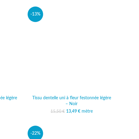
-13%
née légère
Tissu dentelle uni à fleur festonnée légère
– Noir
al était :
 actuel est :
13,49
Le prix initial était :
€
mètre
Le prix actuel est :
15,50
€
 €.
,49 €.
15,50 €.
13,49 €.
-22%