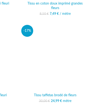
 fleuri
Tissu en coton doux imprimé grandes
fleurs
Le prix initial était : 8,50 €.
7,49
€
/ mètre
Le prix actuel est :
8,50
€
7,49 €.
-17%
leuri
Tissu taffetas brodé de fleurs
24,99
Le prix initial était :
€
mètre
Le prix actuel est :
30,00
€
30,00 €.
24,99 €.