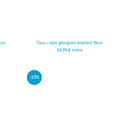
urs
Tissu crêpe georgette imprimé fleuri
al était :
 actuel est :
14,99
€
mètre
 €.
,99 €.
-13%