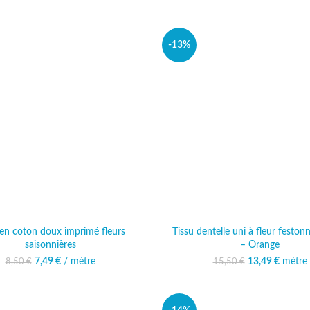
-13%
 en coton doux imprimé fleurs
Tissu dentelle uni à fleur feston
saisonnières
– Orange
Le prix initial était : 8,50 €.
7,49
€
/ mètre
Le prix actuel est :
13,49
Le prix initi
€
mètre
Le prix
8,50
€
15,50
€
7,49 €.
15,50
13