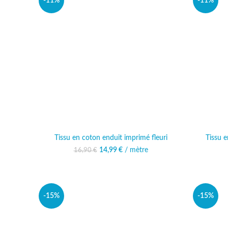
-11%
-11%
Tissu en coton enduit imprimé fleuri
Tissu 
14,99
Le prix initial était :
€
/ mètre
Le prix actuel est :
16,90
€
16,90 €.
14,99 €.
-15%
-15%