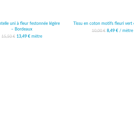
telle uni à fleur festonnée légère
Tissu en coton motifs fleuri ver
– Bordeaux
8,49
Le prix initi
€
/ mètre
Le prix 
10,00
€
10,00
8,
13,49
Le prix initial était :
€
mètre
Le prix actuel est :
15,50
€
15,50 €.
13,49 €.