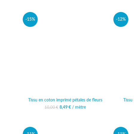
-15%
-12%
Tissu en coton imprimé pétales de fleurs
Tissu
8,49
Le prix initial était :
€
/ mètre
Le prix actuel est :
10,00
€
10,00 €.
8,49 €.