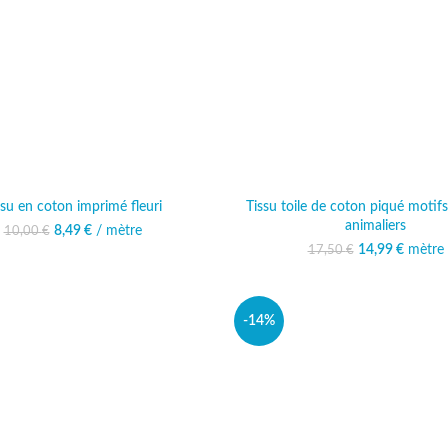
ssu en coton imprimé fleuri
Tissu toile de coton piqué motifs 
animaliers
8,49
Le prix initial était :
€
/ mètre
Le prix actuel est :
10,00
€
10,00 €.
8,49 €.
14,99
Le prix initi
€
mètre
Le prix
17,50
€
17,50
14
-14%