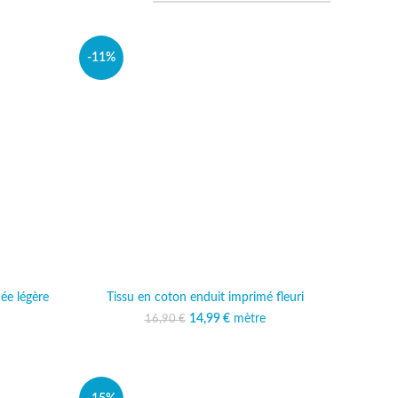
-11%
née légère
Tissu en coton enduit imprimé fleuri
14,99
Le prix initial était :
€
mètre
Le prix actuel est :
16,90
€
16,90 €.
14,99 €.
al était :
 actuel est :
 €.
,49 €.