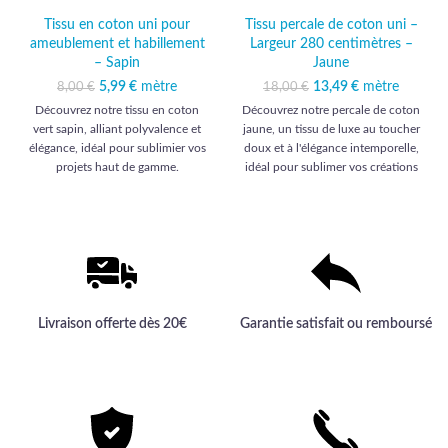
Tissu en coton uni pour
Tissu percale de coton uni –
ameublement et habillement
Largeur 280 centimètres –
– Sapin
Jaune
5,99
Le prix initial était :
€
mètre
Le prix actuel
13,49
Le prix initial était :
€
mètre
Le prix
8,00
€
18,00
€
8,00 €.
est : 5,99 €.
18,00 €.
actuel est :
Découvrez notre tissu en coton
Découvrez notre percale de coton
13,49 €.
vert sapin, alliant polyvalence et
jaune, un tissu de luxe au toucher
élégance, idéal pour sublimier vos
doux et à l'élégance intemporelle,
projets haut de gamme.
idéal pour sublimer vos créations
d'ameublement et d'habillement.
Livraison offerte dès 20€
Garantie satisfait ou remboursé