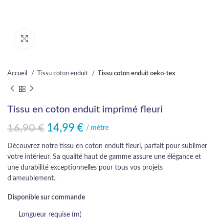
Cliquez pour agrandir
Accueil
Tissu coton enduit
Tissu coton enduit oeko-tex
Tissu en coton enduit imprimé fleuri
16,90
€
14,99
€
Le prix initial était : 16,90 €.
Le prix actuel est : 14,99 €.
/ mètre
Découvrez notre tissu en coton enduit fleuri, parfait pour sublimer
votre intérieur. Sa qualité haut de gamme assure une élégance et
une durabilité exceptionnelles pour tous vos projets
d’ameublement.
Disponible sur commande
Longueur requise (m)