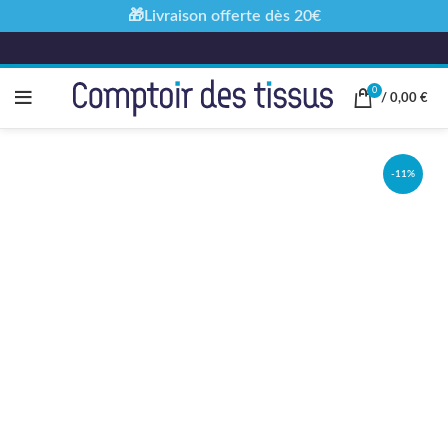
🎁Livraison offerte dès 20€
0
/
0,00
€
-11%