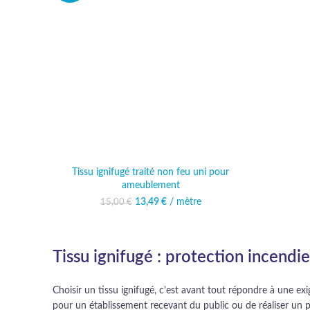
Tissu ignifugé traité non feu uni pour
ameublement
13,49
Le prix initial était :
€
/ mètre
Le prix actuel est :
15,00
€
15,00 €.
13,49 €.
Tissu ignifugé : protection incendi
Choisir un tissu ignifugé, c'est avant tout répondre à une ex
pour un établissement recevant du public ou de réaliser un pr