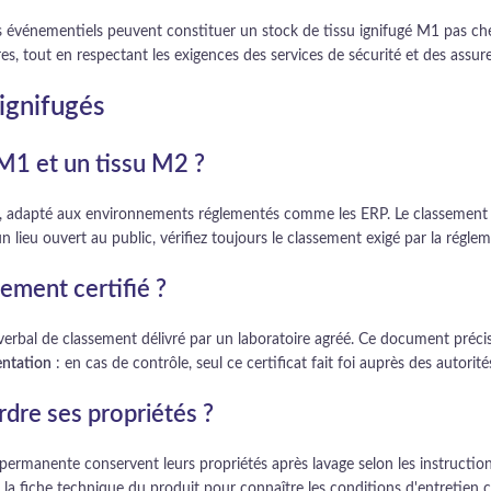
ires événementiels peuvent constituer un stock de tissu ignifugé M1 pas ch
s, tout en respectant les exigences des services de sécurité et des assure
 ignifugés
 M1 et un tissu M2 ?
le, adapté aux environnements réglementés comme les ERP. Le classement
n lieu ouvert au public, vérifiez toujours le classement exigé par la régle
ement certifié ?
erbal de classement délivré par un laboratoire agréé. Ce document précis
entation
: en cas de contrôle, seul ce certificat fait foi auprès des autori
rdre ses propriétés ?
permanente conservent leurs propriétés après lavage selon les instruction
 la fiche technique du produit pour connaître les conditions d'entretien 