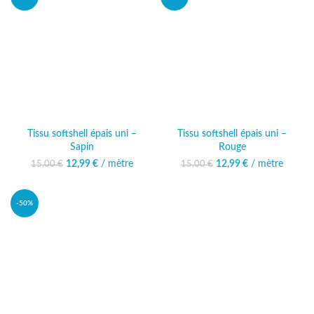
Tissu softshell épais uni –
Tissu softshell épais uni –
Sapin
Rouge
12,99
Le prix initial était :
€
/ mètre
Le prix
12,99
Le prix initial était :
€
/ mètre
Le prix
15,00
€
15,00
€
15,00 €.
actuel est :
15,00 €.
actuel est :
12,99 €.
12,99 €.
-50%