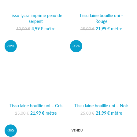
Tissu lycra imprimé peau de
Tissu laine bouillie uni –
serpent
Rouge
Le prix initial était :
4,99
€
mètre
Le prix
21,99
Le prix initial était :
€
mètre
Le prix
10,00
€
25,00
€
10,00 €.
actuel est :
25,00 €.
actuel est :
4,99 €.
21,99 €.
-12%
-12%
Tissu laine bouillie uni – Gris
Tissu laine bouillie uni – Noir
21,99
Le prix initial était :
€
mètre
Le prix
21,99
Le prix initial était :
€
mètre
Le prix
25,00
€
25,00
€
25,00 €.
actuel est :
25,00 €.
actuel est :
21,99 €.
21,99 €.
-50%
VENDU