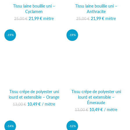
Tissu laine bouillie uni –
Tissu laine bouillie uni –
Cyclamen
Anthracite
21,99
Le prix initial était :
€
mètre
Le prix
21,99
Le prix initial était :
€
mètre
Le prix
25,00
€
25,00
€
25,00 €.
actuel est :
25,00 €.
actuel est :
21,99 €.
21,99 €.
-19%
-19%
Tissu crêpe de polyester uni
Tissu crêpe de polyester uni
lourd et extensible – Orange
lourd et extensible –
Émeraude
10,49
Le prix initial était :
€
/ mètre
Le prix
13,00
€
13,00 €.
actuel est :
10,49
Le prix initial était :
€
/ mètre
Le prix
13,00
€
10,49 €.
13,00 €.
actuel est :
10,49 €.
-14%
-12%