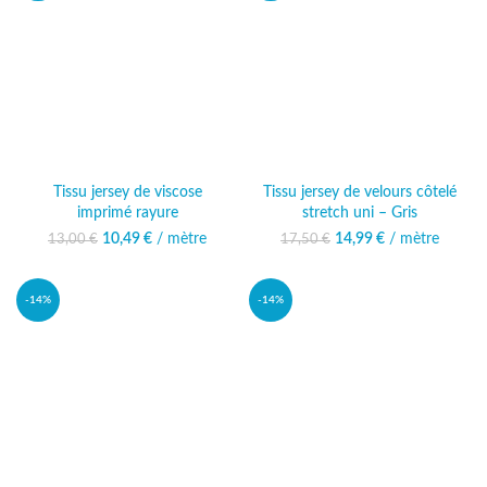
Tissu jersey de viscose
Tissu jersey de velours côtelé
imprimé rayure
stretch uni – Gris
10,49
Le prix initial était :
€
/ mètre
Le prix
14,99
Le prix initial était :
€
/ mètre
Le prix
13,00
€
17,50
€
13,00 €.
actuel est :
17,50 €.
actuel est :
10,49 €.
14,99 €.
-14%
-14%