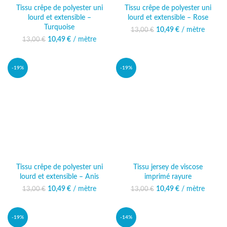
Tissu crêpe de polyester uni
Tissu crêpe de polyester uni
lourd et extensible –
lourd et extensible – Rose
Turquoise
10,49
Le prix initial était :
€
/ mètre
Le prix
13,00
€
13,00 €.
actuel est :
10,49
Le prix initial était :
€
/ mètre
Le prix
13,00
€
10,49 €.
13,00 €.
actuel est :
10,49 €.
-19%
-19%
Tissu crêpe de polyester uni
Tissu jersey de viscose
lourd et extensible – Anis
imprimé rayure
10,49
Le prix initial était :
€
/ mètre
Le prix
10,49
Le prix initial était :
€
/ mètre
Le prix
13,00
€
13,00
€
13,00 €.
actuel est :
13,00 €.
actuel est :
10,49 €.
10,49 €.
-19%
-14%