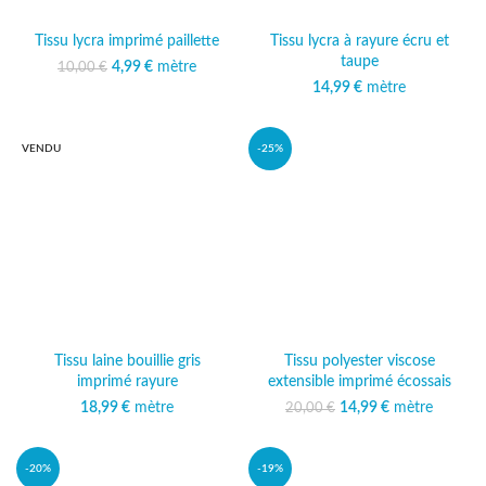
Tissu lycra imprimé paillette
Tissu lycra à rayure écru et
taupe
Le prix initial était :
4,99
€
mètre
Le prix
10,00
€
10,00 €.
actuel est :
14,99
€
mètre
4,99 €.
VENDU
-25%
Tissu laine bouillie gris
Tissu polyester viscose
imprimé rayure
extensible imprimé écossais
18,99
€
mètre
14,99
Le prix initial était :
€
mètre
Le prix
20,00
€
20,00 €.
actuel est :
14,99 €.
-20%
-19%