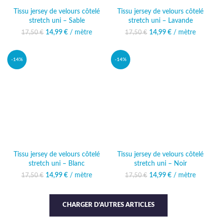
Tissu jersey de velours côtelé
Tissu jersey de velours côtelé
stretch uni – Sable
stretch uni – Lavande
14,99
Le prix initial était :
€
/ mètre
Le prix
14,99
Le prix initial était :
€
/ mètre
Le prix
17,50
€
17,50
€
17,50 €.
actuel est :
17,50 €.
actuel est :
14,99 €.
14,99 €.
-14%
-14%
Tissu jersey de velours côtelé
Tissu jersey de velours côtelé
stretch uni – Blanc
stretch uni – Noir
14,99
Le prix initial était :
€
/ mètre
Le prix
14,99
Le prix initial était :
€
/ mètre
Le prix
17,50
€
17,50
€
17,50 €.
actuel est :
17,50 €.
actuel est :
14,99 €.
14,99 €.
CHARGER D'AUTRES ARTICLES