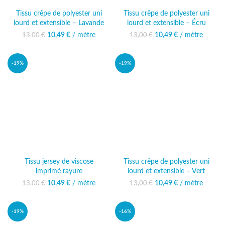
Tissu crêpe de polyester uni
Tissu crêpe de polyester uni
lourd et extensible – Lavande
lourd et extensible – Écru
10,49
Le prix initial était :
€
/ mètre
Le prix
10,49
Le prix initial était :
€
/ mètre
Le prix
13,00
€
13,00
€
13,00 €.
actuel est :
13,00 €.
actuel est :
10,49 €.
10,49 €.
-19%
-19%
Tissu jersey de viscose
Tissu crêpe de polyester uni
imprimé rayure
lourd et extensible – Vert
10,49
Le prix initial était :
€
/ mètre
Le prix
10,49
Le prix initial était :
€
/ mètre
Le prix
13,00
€
13,00
€
13,00 €.
actuel est :
13,00 €.
actuel est :
10,49 €.
10,49 €.
-19%
-16%