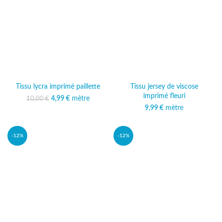
Tissu lycra imprimé paillette
Tissu jersey de viscose
imprimé fleuri
Le prix initial était :
4,99
€
mètre
Le prix
10,00
€
10,00 €.
actuel est :
9,99
€
mètre
4,99 €.
-12%
-12%