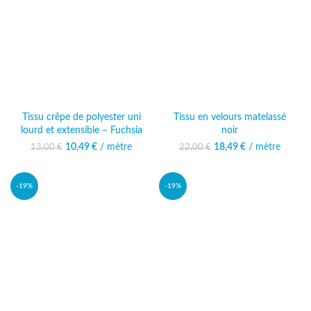
Tissu crêpe de polyester uni
Tissu en velours matelassé
lourd et extensible – Fuchsia
noir
10,49
Le prix initial était :
€
/ mètre
Le prix
18,49
Le prix initial était :
€
/ mètre
Le prix
13,00
€
22,00
€
13,00 €.
actuel est :
22,00 €.
actuel est :
10,49 €.
18,49 €.
-19%
-19%