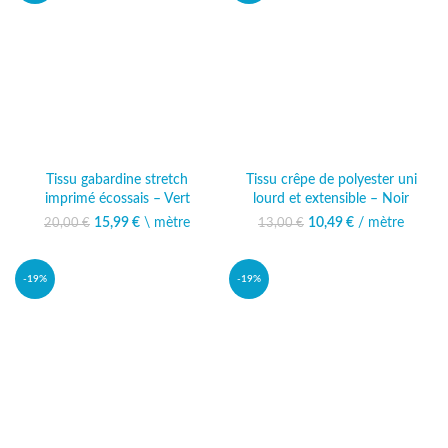
Tissu gabardine stretch
Tissu crêpe de polyester uni
imprimé écossais – Vert
lourd et extensible – Noir
15,99
Le prix initial était :
€
\ mètre
Le prix
10,49
Le prix initial était :
€
/ mètre
Le prix
20,00
€
13,00
€
20,00 €.
actuel est :
13,00 €.
actuel est :
15,99 €.
10,49 €.
-19%
-19%