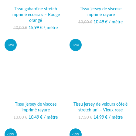
Tissu gabardine stretch
Tissu jersey de viscose
imprimé écossais – Rouge
imprimé rayure
orangé
10,49
Le prix initial était :
€
/ mètre
Le prix
13,00
€
13,00 €.
actuel est :
15,99
Le prix initial était :
€
\ mètre
Le prix
20,00
€
10,49 €.
20,00 €.
actuel est :
15,99 €.
-19%
-14%
Tissu jersey de viscose
Tissu jersey de velours côtelé
imprimé rayure
stretch uni – Vieux rose
10,49
Le prix initial était :
€
/ mètre
Le prix
14,99
Le prix initial était :
€
/ mètre
Le prix
13,00
€
17,50
€
13,00 €.
actuel est :
17,50 €.
actuel est :
10,49 €.
14,99 €.
-13%
-13%