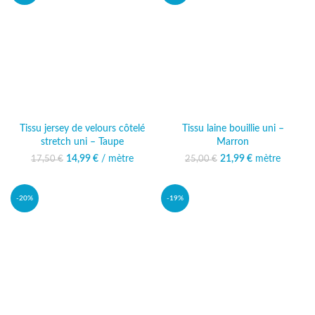
Tissu jersey de velours côtelé
Tissu laine bouillie uni –
stretch uni – Taupe
Marron
14,99
Le prix initial était :
€
/ mètre
Le prix
21,99
Le prix initial était :
€
mètre
Le prix
17,50
€
25,00
€
17,50 €.
actuel est :
25,00 €.
actuel est :
14,99 €.
21,99 €.
-20%
-19%