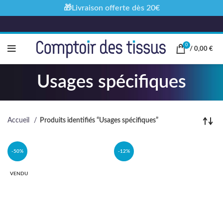
🎁Livraison offerte dès 20€
0
/
0,00
€
Usages spécifiques
Accueil
Produits identifiés “Usages spécifiques”
-50%
-12%
VENDU