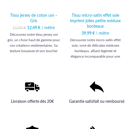
Tissu jersey de coton uni –
Tissu micro-satin effet soie
Gris
imprimé jolies petite méduse
bordeaux
12,49
Le prix initial était :
€
/ mètre
Le prix
15,00
€
15,00 €.
actuel est :
39,99
€
\ mètre
Découvrez notre tissu jersey uni
12,49 €.
gris, un choix haut de gamme pour
Découvrez notre micro-satin effet
vos créations vestimentaires. Sa
soie, orné de délicates méduses
texture luxueuse et son toucher
bordeaux, alliant légèreté et
doux en font l'allié idéal pour des
élégance incomparable pour une
réalisations élégantes et
garde-robe raffinée.
confortables.
Livraison offerte dès 20€
Garantie satisfait ou remboursé