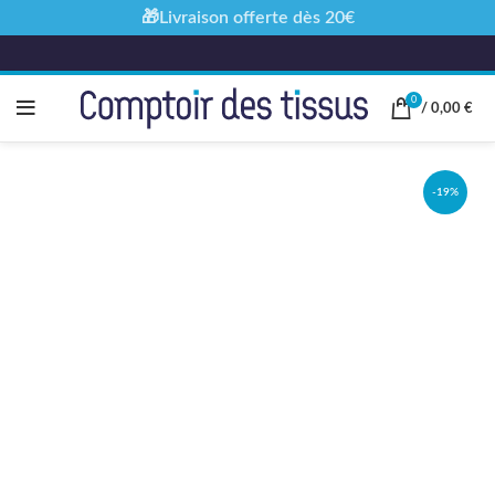
🎁Livraison offerte dès 20€
0
/
0,00
€
-19%