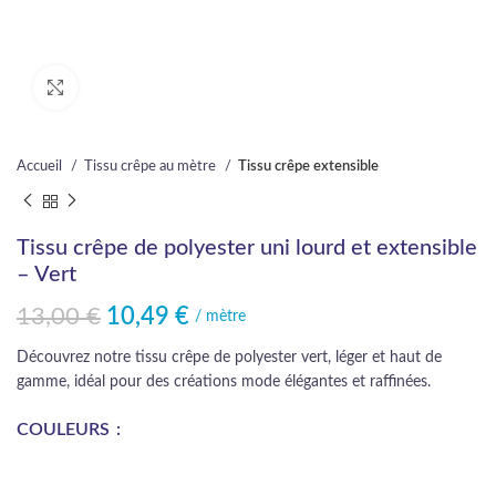
Cliquez pour agrandir
Accueil
Tissu crêpe au mètre
Tissu crêpe extensible
Tissu crêpe de polyester uni lourd et extensible
– Vert
13,00
€
10,49
€
Le prix initial était : 13,00 €.
Le prix actuel est : 10,49 €.
/ mètre
Découvrez notre tissu crêpe de polyester vert, léger et haut de
gamme, idéal pour des créations mode élégantes et raffinées.
COULEURS