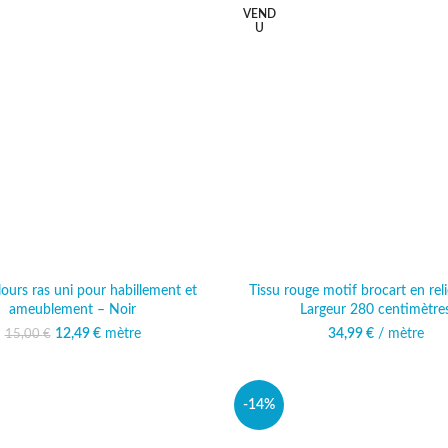
VEND
U
lours ras uni pour habillement et
Tissu rouge motif brocart en rel
ameublement – Noir
Largeur 280 centimètre
12,49
Le prix initial était :
€
mètre
Le prix actuel est :
34,99
€
/ mètre
15,00
€
15,00 €.
12,49 €.
-14%