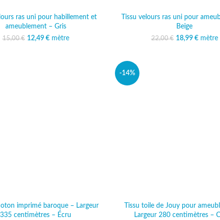
lours ras uni pour habillement et
Tissu velours ras uni pour ameu
ameublement – Gris
Beige
12,49
Le prix initial était :
€
mètre
Le prix actuel est :
18,99
Le prix initi
€
mètre
Le prix
15,00
€
22,00
€
15,00 €.
12,49 €.
22,00
18
-14%
 coton imprimé baroque – Largeur
Tissu toile de Jouy pour ameub
335 centimètres – Écru
Largeur 280 centimètres – 