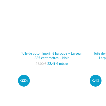
Toile de coton imprimé baroque – Largeur
Toile d
335 centimètres – Noir
Larg
22,49
Le prix initial était :
€
mètre
Le prix actuel est :
26,00
€
26,00 €.
22,49 €.
-22%
-14%