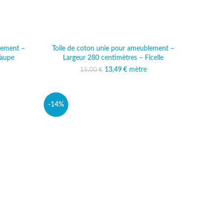
lement –
Toile de coton unie pour ameublement –
Taupe
Largeur 280 centimètres – Ficelle
al était :
 actuel est :
13,49
Le prix initial était :
€
mètre
Le prix actuel est :
15,00
€
 €.
,99 €.
15,00 €.
13,49 €.
-14%