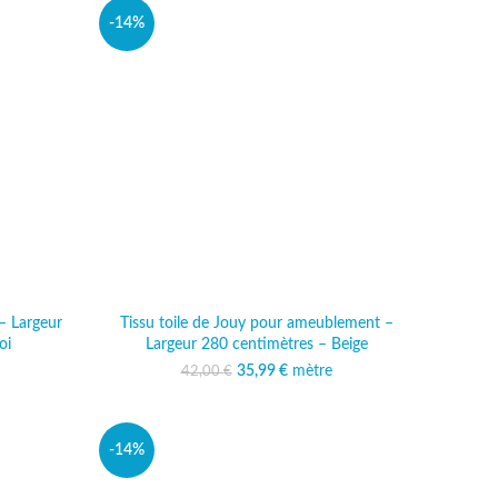
-14%
– Largeur
Tissu toile de Jouy pour ameublement –
oi
Largeur 280 centimètres – Beige
al était :
 actuel est :
35,99
Le prix initial était :
€
mètre
Le prix actuel est :
42,00
€
 €.
,49 €.
42,00 €.
35,99 €.
-14%