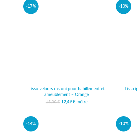
-17%
-10%
Tissu velours ras uni pour habillement et
Tissu 
ameublement – Orange
12,49
Le prix initial était :
€
mètre
Le prix actuel est :
15,00
€
15,00 €.
12,49 €.
-14%
-10%