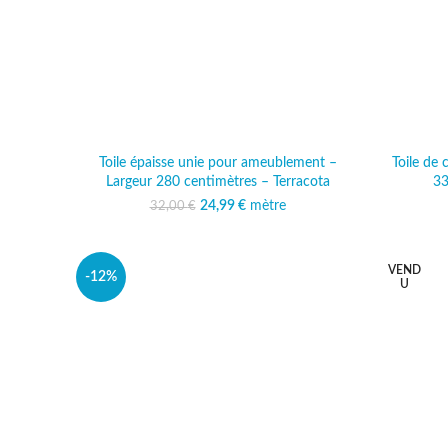
Toile épaisse unie pour ameublement –
Toile de
Largeur 280 centimètres – Terracota
33
24,99
Le prix initial était :
€
mètre
Le prix actuel est :
32,00
€
32,00 €.
24,99 €.
VEND
-12%
U