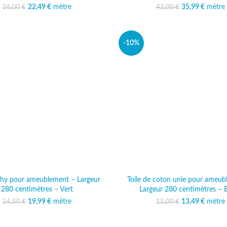
22,49
Le prix initial était :
€
mètre
Le prix actuel est :
35,99
Le prix initi
€
mètre
Le prix
26,00
€
42,00
€
26,00 €.
22,49 €.
42,00
35
-10%
ichy pour ameublement – Largeur
Toile de coton unie pour ameub
280 centimètres – Vert
Largeur 280 centimètres – 
19,99
Le prix initial était :
€
mètre
Le prix actuel est :
13,49
Le prix initi
€
mètre
Le prix
24,50
€
15,00
€
24,50 €.
19,99 €.
15,00
13