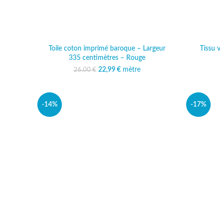
Toile coton imprimé baroque – Largeur
Tissu 
335 centimètres – Rouge
22,99
Le prix initial était :
€
mètre
Le prix actuel est :
26,00
€
26,00 €.
22,99 €.
-14%
-17%