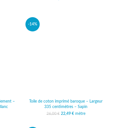
al était :
 actuel est :
 €.
,99 €.
-14%
lement –
Toile de coton imprimé baroque – Largeur
Blanc
335 centimètres – Sapin
al était :
 actuel est :
22,49
Le prix initial était :
€
mètre
Le prix actuel est :
26,00
€
 €.
,49 €.
26,00 €.
22,49 €.