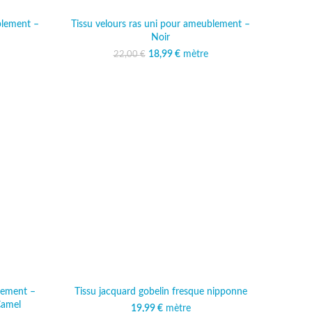
blement –
Tissu velours ras uni pour ameublement –
Noir
al était :
 actuel est :
18,99
Le prix initial était :
€
mètre
Le prix actuel est :
22,00
€
 €.
,99 €.
22,00 €.
18,99 €.
lement –
Tissu jacquard gobelin fresque nipponne
Camel
19,99
€
mètre