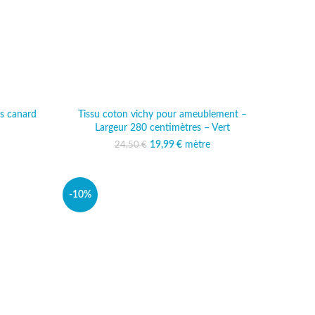
es canard
Tissu coton vichy pour ameublement –
Largeur 280 centimètres – Vert
al était :
 actuel est :
 €.
,99 €.
19,99
Le prix initial était :
€
mètre
Le prix actuel est :
24,50
€
24,50 €.
19,99 €.
-10%