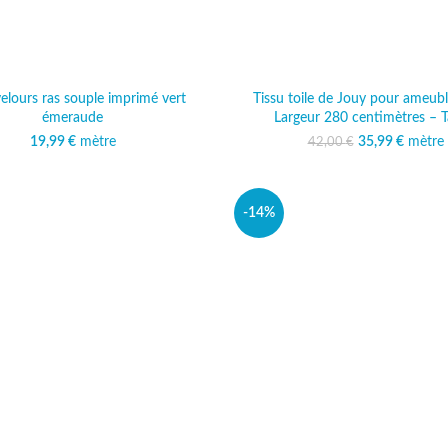
velours ras souple imprimé vert
Tissu toile de Jouy pour ameub
émeraude
Largeur 280 centimètres – 
19,99
€
mètre
35,99
Le prix initi
€
mètre
Le prix
42,00
€
42,00
35
-14%