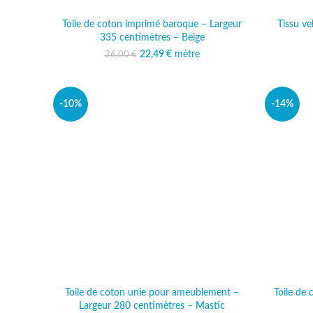
Toile de coton imprimé baroque – Largeur
Tissu ve
335 centimètres – Beige
22,49
Le prix initial était :
€
mètre
Le prix actuel est :
26,00
€
26,00 €.
22,49 €.
-10%
-14%
Toile de coton unie pour ameublement –
Toile de
Largeur 280 centimètres – Mastic