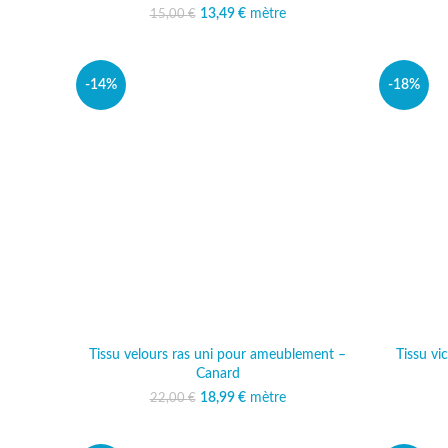
13,49
Le prix initial était :
€
mètre
Le prix actuel est :
15,00
€
15,00 €.
13,49 €.
-14%
-18%
Tissu velours ras uni pour ameublement –
Tissu v
Canard
18,99
Le prix initial était :
€
mètre
Le prix actuel est :
22,00
€
22,00 €.
18,99 €.