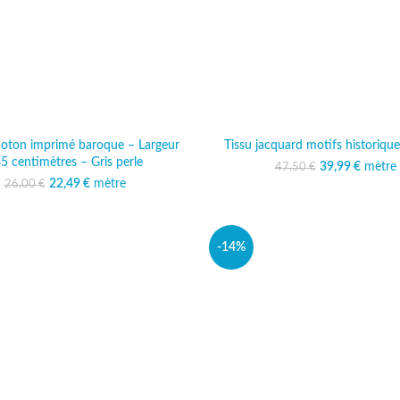
 coton imprimé baroque – Largeur
Tissu jacquard motifs historiqu
5 centimètres – Gris perle
39,99
Le prix initi
€
mètre
Le prix
47,50
€
47,50
39
22,49
Le prix initial était :
€
mètre
Le prix actuel est :
26,00
€
26,00 €.
22,49 €.
-14%