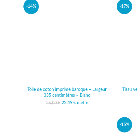
-14%
-17%
Toile de coton imprimé baroque – Largeur
Tissu ve
335 centimètres – Blanc
22,49
Le prix initial était :
€
mètre
Le prix actuel est :
26,00
€
26,00 €.
22,49 €.
-15%