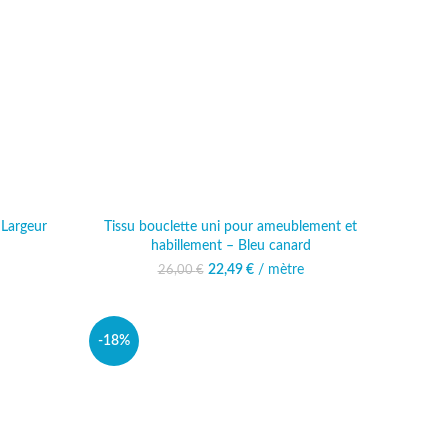
 Largeur
Tissu bouclette uni pour ameublement et
habillement – Bleu canard
al était :
 actuel est :
22,49
Le prix initial était :
€
/ mètre
Le prix actuel est :
26,00
€
 €.
,99 €.
26,00 €.
22,49 €.
-18%