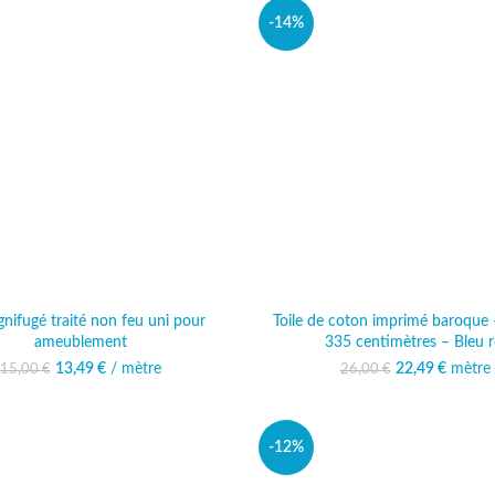
-14%
ignifugé traité non feu uni pour
Toile de coton imprimé baroque 
ameublement
335 centimètres – Bleu r
13,49
Le prix initial était :
€
/ mètre
Le prix actuel est :
22,49
Le prix initi
€
mètre
Le prix
15,00
€
26,00
€
15,00 €.
13,49 €.
26,00
22
-12%