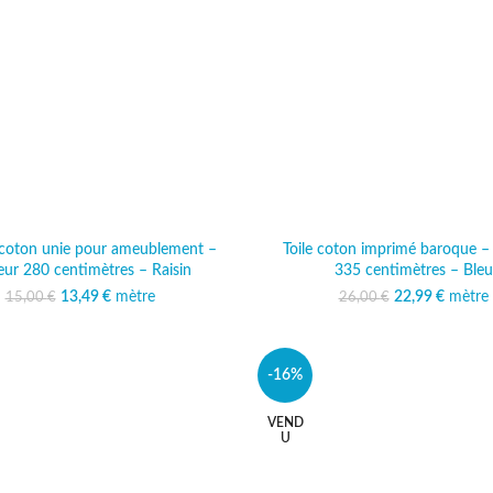
e coton unie pour ameublement –
Toile coton imprimé baroque –
eur 280 centimètres – Raisin
335 centimètres – Bleu
13,49
Le prix initial était :
€
mètre
Le prix actuel est :
22,99
Le prix initi
€
mètre
Le prix
15,00
€
26,00
€
15,00 €.
13,49 €.
26,00
22
-16%
VEND
U