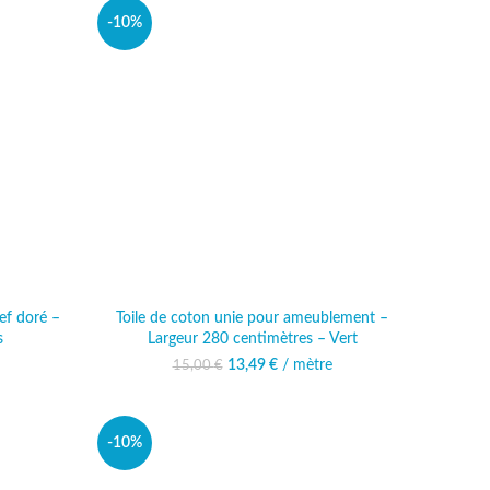
-10%
ief doré –
Toile de coton unie pour ameublement –
s
Largeur 280 centimètres – Vert
13,49
Le prix initial était :
€
/ mètre
Le prix actuel est :
15,00
€
15,00 €.
13,49 €.
-10%