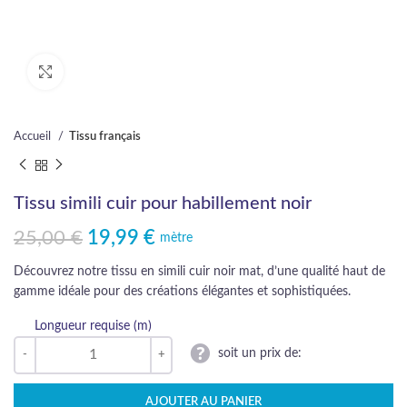
Cliquez pour agrandir
Accueil
Tissu français
Tissu simili cuir pour habillement noir
25,00
€
19,99
€
Le prix initial était : 25,00 €.
Le prix actuel est : 19,99 €.
mètre
Découvrez notre tissu en simili cuir noir mat, d’une qualité haut de
gamme idéale pour des créations élégantes et sophistiquées.
Longueur requise (m)
soit un prix de:
AJOUTER AU PANIER