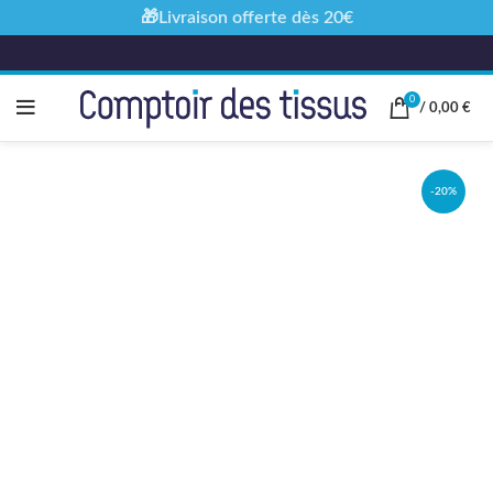
🎁Livraison offerte dès 20€
0
/
0,00
€
-20%