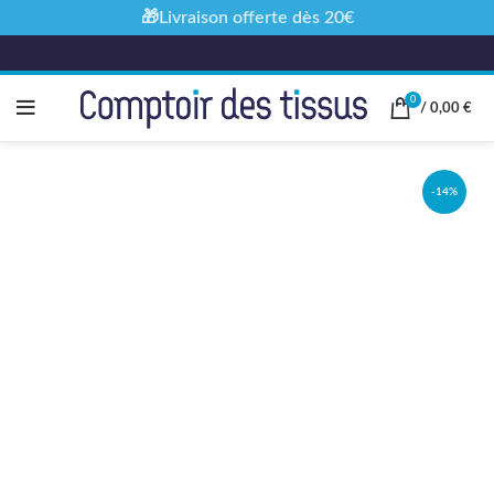
🎁Livraison offerte dès 20€
0
/
0,00
€
-14%