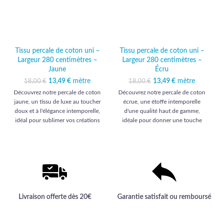
Tissu percale de coton uni –
Tissu percale de coton uni –
Largeur 280 centimètres –
Largeur 280 centimètres –
Jaune
Écru
13,49
Le prix initial était :
€
mètre
Le prix
13,49
Le prix initial était :
€
mètre
Le prix
18,00
€
18,00
€
18,00 €.
actuel est :
18,00 €.
actuel est :
Découvrez notre percale de coton
Découvrez notre percale de coton
13,49 €.
13,49 €.
jaune, un tissu de luxe au toucher
écrue, une étoffe intemporelle
doux et à l'élégance intemporelle,
d'une qualité haut de gamme,
idéal pour sublimer vos créations
idéale pour donner une touche
d'ameublement et d'habillement.
d'élégance à vos projets
d'ameublement et d'habillement.
Livraison offerte dès 20€
Garantie satisfait ou remboursé