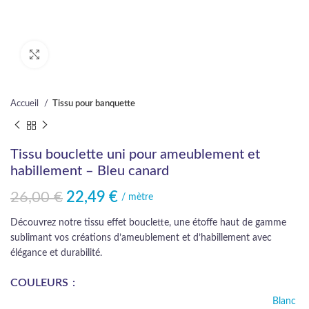
Cliquez pour agrandir
Accueil
Tissu pour banquette
Tissu bouclette uni pour ameublement et
habillement – Bleu canard
26,00
€
22,49
€
Le prix initial était : 26,00 €.
Le prix actuel est : 22,49 €.
/ mètre
Découvrez notre tissu effet bouclette, une étoffe haut de gamme
sublimant vos créations d’ameublement et d’habillement avec
élégance et durabilité.
COULEURS
Blanc