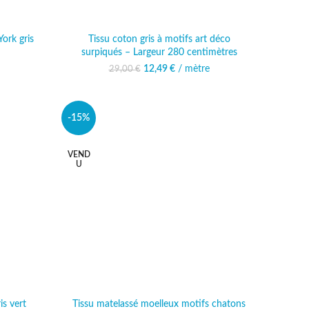
ork gris
Tissu coton gris à motifs art déco
surpiqués – Largeur 280 centimètres
al était :
actuel est :
12,49
Le prix initial était :
€
/ mètre
Le prix actuel est :
29,00
€
 €.
49 €.
29,00 €.
12,49 €.
-15%
VEND
U
is vert
Tissu matelassé moelleux motifs chatons