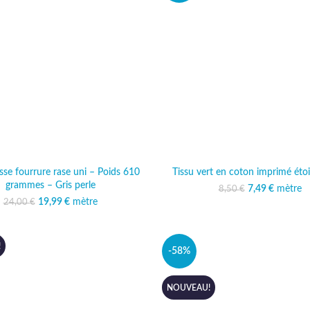
sse fourrure rase uni – Poids 610
Tissu vert en coton imprimé étoil
grammes – Gris perle
7,49
Le prix initi
€
mètre
Le prix 
8,50
€
8,50 
7,
19,99
Le prix initial était :
€
mètre
Le prix actuel est :
24,00
€
24,00 €.
19,99 €.
!
-58%
NOUVEAU!