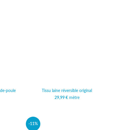
-de-poule
Tissu laine réversible original
al était :
 actuel est :
29,99
€
mètre
 €.
,99 €.
-11%