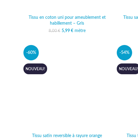
Tissu en coton uni pour ameublement et
Tissu sa
habillement – Gris
5,99
Le prix initial était :
€
mètre
Le prix actuel est :
8,00
€
8,00 €.
5,99 €.
-60%
-54%
NOUVEAU!
NOUVEAU
Tissu satin reversible à rayure orange
Tissu 