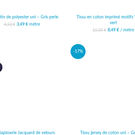
tin de polyester uni – Gris perle
Tissu en coton imprimé motifs Y
vert
3,49
Le prix initial était :
€
mètre
Le prix actuel est :
4,50
€
4,50 €.
3,49 €.
8,49
Le prix initi
€
/ mètre
Le prix 
10,00
€
10,00
8,
-17%
!
tapisserie Jacquard de velours
Tissu jersey de coton uni – Gr