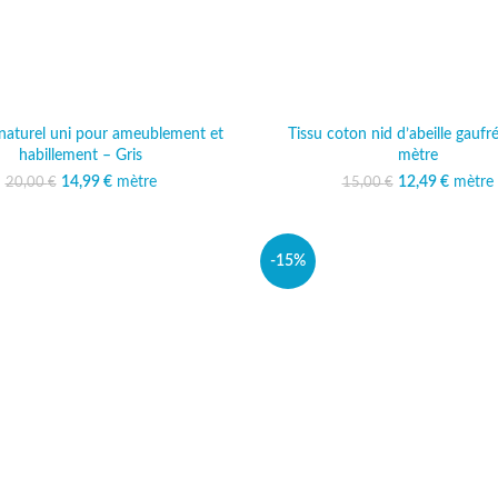
n naturel uni pour ameublement et
Tissu coton nid d’abeille gaufré
habillement – Gris
mètre
14,99
Le prix initial était :
€
mètre
Le prix actuel est :
12,49
Le prix initi
€
mètre
Le prix
20,00
€
15,00
€
20,00 €.
14,99 €.
15,00
12
-15%