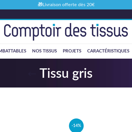
🎁Livraison offerte dès 20€
MBATTABLES
NOS TISSUS
PROJETS
CARACTÉRISTIQUES
Tissu gris
-14%