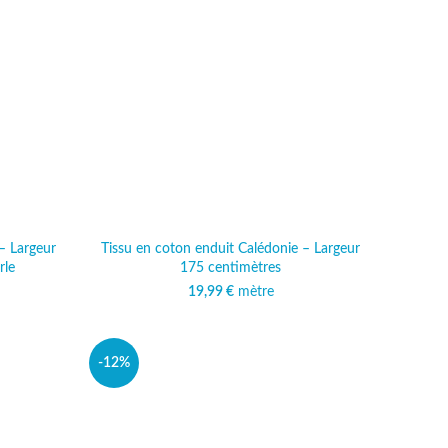
– Largeur
Tissu en coton enduit Calédonie – Largeur
rle
175 centimètres
al était :
 actuel est :
19,99
€
mètre
 €.
,49 €.
-12%