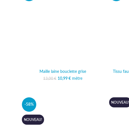
Maille laine bouclette grise
Tissu fau
10,99
Le prix initial était :
€
mètre
Le prix actuel est :
13,00
€
13,00 €.
10,99 €.
NOUVEAU
-58%
NOUVEAU!