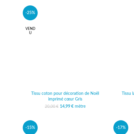
-25%
VEND
U
Tissu coton pour décoration de Noël
Tissu 
imprimé cœur Gris
14,99
Le prix initial était :
€
mètre
Le prix actuel est :
20,00
€
20,00 €.
14,99 €.
-15%
-17%