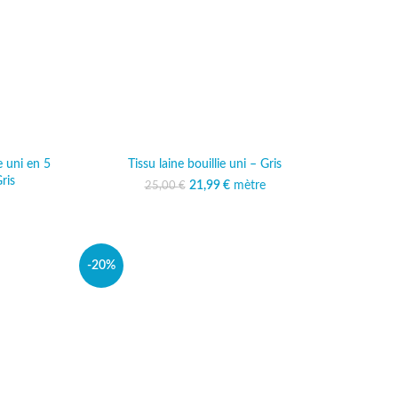
e uni en 5
Tissu laine bouillie uni – Gris
ris
21,99
Le prix initial était :
€
mètre
Le prix actuel est :
25,00
€
25,00 €.
21,99 €.
-20%