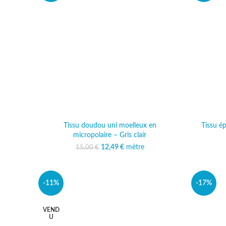
Tissu doudou uni moelleux en
Tissu é
micropolaire – Gris clair
12,49
Le prix initial était :
€
mètre
Le prix actuel est :
15,00
€
15,00 €.
12,49 €.
-11%
-17%
VEND
U