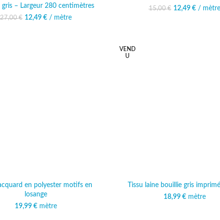
é gris – Largeur 280 centimètres
12,49
Le prix initia
€
/ mètr
Le prix 
15,00
€
15,00 
12
12,49
Le prix initial était :
€
/ mètre
Le prix actuel est :
27,00
€
27,00 €.
12,49 €.
VEND
U
jacquard en polyester motifs en
Tissu laine bouillie gris imprim
losange
18,99
€
mètre
19,99
€
mètre