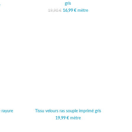
gris
l était :
e
actuel est :
€.
,49 €.
16,99
Le prix initial était :
€
mètre
Le prix actuel est :
19,90
€
19,90 €.
16,99 €.
é rayure
Tissu velours ras souple imprimé gris
19,99
€
mètre