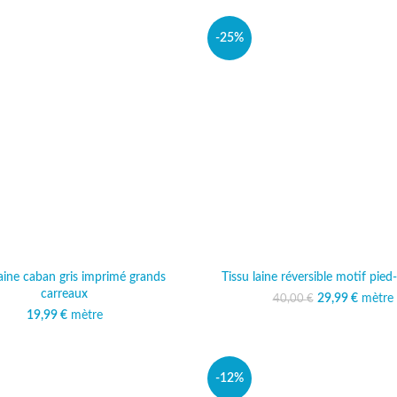
-25%
laine caban gris imprimé grands
Tissu laine réversible motif pied
carreaux
29,99
Le prix initi
€
mètre
Le prix
40,00
€
40,00
29
19,99
€
mètre
-12%