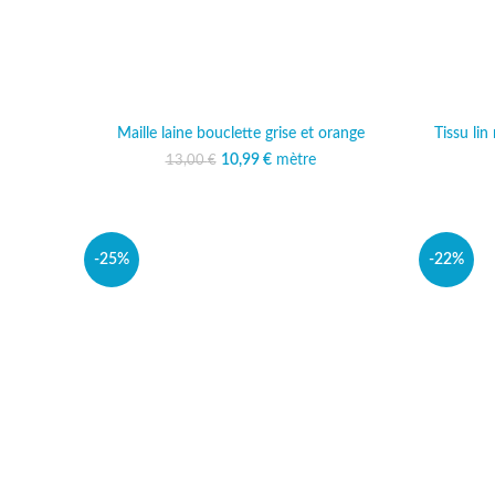
Maille laine bouclette grise et orange
Tissu li
10,99
Le prix initial était :
€
mètre
Le prix actuel est :
13,00
€
13,00 €.
10,99 €.
-25%
-22%