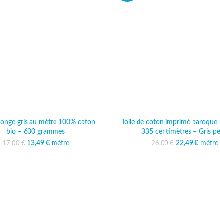
ponge gris au mètre 100% coton
Toile de coton imprimé baroque 
bio – 600 grammes
335 centimètres – Gris pe
13,49
Le prix initial était :
€
mètre
Le prix actuel est :
22,49
Le prix initi
€
mètre
Le prix
17,00
€
26,00
€
17,00 €.
13,49 €.
26,00
22