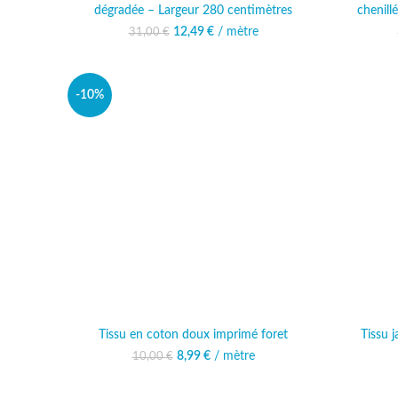
dégradée – Largeur 280 centimètres
chenill
12,49
Le prix initial était :
€
/ mètre
Le prix actuel est :
31,00
€
31,00 €.
12,49 €.
-10%
Tissu en coton doux imprimé foret
Tissu 
8,99
Le prix initial était :
€
/ mètre
Le prix actuel est :
10,00
€
10,00 €.
8,99 €.