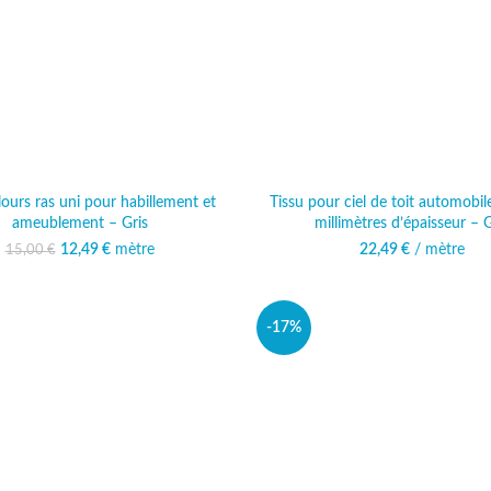
lours ras uni pour habillement et
Tissu pour ciel de toit automobil
ameublement – Gris
millimètres d’épaisseur – G
12,49
Le prix initial était :
€
mètre
Le prix actuel est :
22,49
€
/ mètre
15,00
€
15,00 €.
12,49 €.
-17%