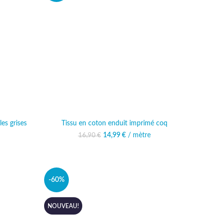
es grises
Tissu en coton enduit imprimé coq
al était :
actuel est :
14,99
Le prix initial était :
€
/ mètre
Le prix actuel est :
16,90
€
€.
49 €.
16,90 €.
14,99 €.
-60%
NOUVEAU!