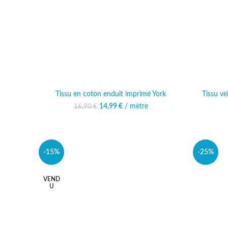
Tissu en coton enduit imprimé York
Tissu ve
14,99
Le prix initial était :
€
/ mètre
Le prix actuel est :
16,90
€
16,90 €.
14,99 €.
-15%
-25%
VEND
U