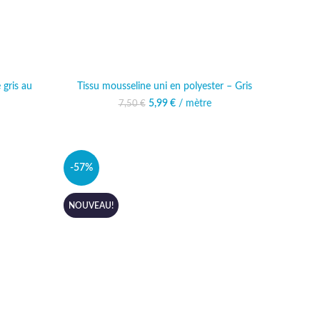
 gris au
Tissu mousseline uni en polyester – Gris
Le prix initial était : 7,50 €.
5,99
€
/ mètre
Le prix actuel est :
7,50
€
5,99 €.
al était :
 actuel est :
 €.
,49 €.
-57%
NOUVEAU!