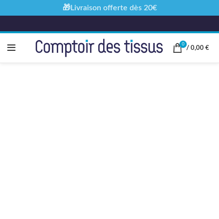
🎁Livraison offerte dès 20€
0
/
0,00
€