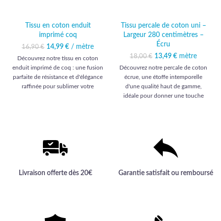
Tissu en coton enduit
Tissu percale de coton uni –
imprimé coq
Largeur 280 centimètres –
Écru
14,99
Le prix initial était :
€
/ mètre
Le prix
16,90
€
16,90 €.
actuel est :
13,49
Le prix initial était :
€
mètre
Le prix
18,00
€
Découvrez notre tissu en coton
14,99 €.
18,00 €.
actuel est :
enduit imprimé de coq : une fusion
Découvrez notre percale de coton
13,49 €.
parfaite de résistance et d'élégance
écrue, une étoffe intemporelle
raffinée pour sublimer votre
d'une qualité haut de gamme,
décoration intérieure.
idéale pour donner une touche
d'élégance à vos projets
d'ameublement et d'habillement.
Livraison offerte dès 20€
Garantie satisfait ou remboursé