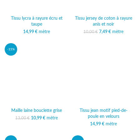
Tissu lycra à rayure écru et
Tissu jersey de coton à rayure
taupe
anis et noir
14,99
€
mètre
Le prix initial était :
7,49
€
mètre
Le prix
10,00
€
10,00 €.
actuel est :
7,49 €.
-15%
Maille laine bouclette grise
Tissu jean motif pied-de-
poule en velours
10,99
Le prix initial était :
€
mètre
Le prix
13,00
€
13,00 €.
actuel est :
14,99
€
mètre
10,99 €.