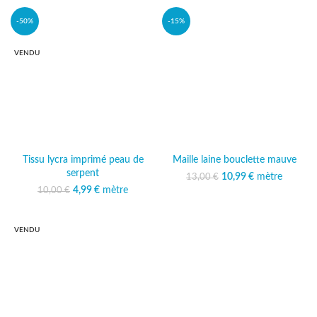
-50%
-15%
VENDU
Tissu lycra imprimé peau de
Maille laine bouclette mauve
serpent
10,99
Le prix initial était :
€
mètre
Le prix
13,00
€
13,00 €.
actuel est :
Le prix initial était :
4,99
€
mètre
Le prix
10,00
€
10,99 €.
10,00 €.
actuel est :
4,99 €.
VENDU