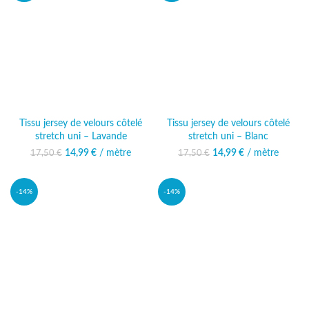
Tissu jersey de velours côtelé
Tissu jersey de velours côtelé
stretch uni – Lavande
stretch uni – Blanc
14,99
Le prix initial était :
€
/ mètre
Le prix
14,99
Le prix initial était :
€
/ mètre
Le prix
17,50
€
17,50
€
17,50 €.
actuel est :
17,50 €.
actuel est :
14,99 €.
14,99 €.
-14%
-14%