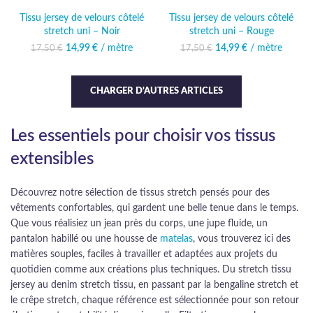
Tissu jersey de velours côtelé
Tissu jersey de velours côtelé
stretch uni – Noir
stretch uni – Rouge
14,99
Le prix initial était :
€
/ mètre
Le prix
14,99
Le prix initial était :
€
/ mètre
Le prix
17,50
€
17,50
€
17,50 €.
actuel est :
17,50 €.
actuel est :
14,99 €.
14,99 €.
CHARGER D'AUTRES ARTICLES
Les essentiels pour choisir vos tissus
extensibles
Découvrez notre sélection de tissus stretch pensés pour des
vêtements confortables, qui gardent une belle tenue dans le temps.
Que vous réalisiez un jean près du corps, une jupe fluide, un
pantalon habillé ou une housse de
matelas
, vous trouverez ici des
matières souples, faciles à travailler et adaptées aux projets du
quotidien comme aux créations plus techniques. Du stretch tissu
jersey au denim stretch tissu, en passant par la bengaline stretch et
le crêpe stretch, chaque référence est sélectionnée pour son retour