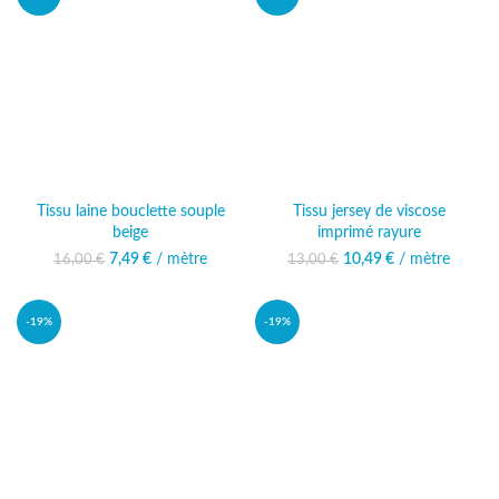
NOUVEAU!
Tissu laine bouclette souple
Tissu jersey de viscose
beige
imprimé rayure
7,49
Le prix initial était :
€
/ mètre
Le prix actuel
10,49
Le prix initial était :
€
/ mètre
Le prix
16,00
€
13,00
€
16,00 €.
est : 7,49 €.
13,00 €.
actuel est :
10,49 €.
-19%
-19%