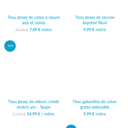
Tissu jersey de coton à rayure
Tissu jersey de viscose
anis et noires
imprimé fleuri
Le prix initial était :
7,49
€
mètre
Le prix
9,99
€
mètre
10,00
€
10,00 €.
actuel est :
7,49 €.
-14%
Tissu jersey de velours côtelé
Tissu gabardine de coton
stretch uni – Taupe
gratté extensible
14,99
Le prix initial était :
€
/ mètre
Le prix
9,99
€
mètre
17,50
€
17,50 €.
actuel est :
14,99 €.