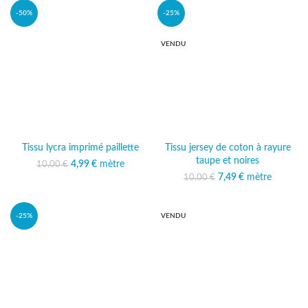
-50%
-25%
VENDU
Tissu lycra imprimé paillette
Tissu jersey de coton à rayure
taupe et noires
Le prix initial était :
4,99
€
mètre
Le prix
10,00
€
10,00 €.
actuel est :
Le prix initial était :
7,49
€
mètre
Le prix
10,00
€
4,99 €.
10,00 €.
actuel est :
7,49 €.
-25%
VENDU