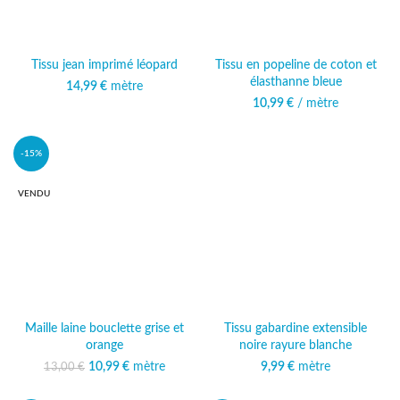
Tissu jean imprimé léopard
Tissu en popeline de coton et
élasthanne bleue
14,99
€
mètre
10,99
€
/ mètre
-15%
VENDU
Maille laine bouclette grise et
Tissu gabardine extensible
orange
noire rayure blanche
10,99
Le prix initial était :
€
mètre
Le prix
9,99
€
mètre
13,00
€
13,00 €.
actuel est :
10,99 €.