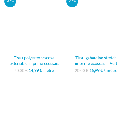
-25%
-20%
Tissu polyester viscose
Tissu gabardine stretch
extensible imprimé écossais
imprimé écossais – Vert
14,99
Le prix initial était :
€
mètre
Le prix
15,99
Le prix initial était :
€
\ mètre
Le prix
20,00
€
20,00
€
20,00 €.
actuel est :
20,00 €.
actuel est :
14,99 €.
15,99 €.