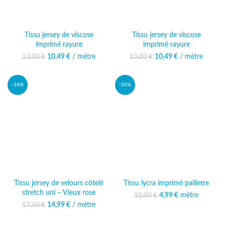
Tissu jersey de viscose
Tissu jersey de viscose
imprimé rayure
imprimé rayure
10,49
Le prix initial était :
€
/ mètre
Le prix
10,49
Le prix initial était :
€
/ mètre
Le prix
13,00
€
13,00
€
13,00 €.
actuel est :
13,00 €.
actuel est :
10,49 €.
10,49 €.
-14%
-50%
Tissu jersey de velours côtelé
Tissu lycra imprimé paillette
stretch uni – Vieux rose
Le prix initial était :
4,99
€
mètre
Le prix
10,00
€
10,00 €.
actuel est :
14,99
Le prix initial était :
€
/ mètre
Le prix
17,50
€
4,99 €.
17,50 €.
actuel est :
14,99 €.