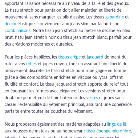
apportant l'aisance nécessaire au niveau de la taille et des genoux.
Le tissu stretch pour pantalon doit allier maintien et liberté de
mouvement, sans marquer les plis d'assise. Les tissus
gabardine
et
denim
élastiques conviennent aux jeans slim, pantacourts ou
combinaisons
. Notre tissu jean stretch au mètre se décline en bleu
brut, tissu jean stretch noir ou tissu jean stretch blanc, parfait pour
des créations modernes et durables.
Pour les pièces habillées, les
tissus crêpe
et
jacquard
donnent du
relief à vos
robes
et jupes crayon, tout en assurant une liberté de
mouvement discrète. Le tissu stretch pour robe gagne en tombé
grâce à des compositions enrichies en viscose ou lycra, offrant
fluidité et confort. Le tissu jacquard stretch apporte du relief tout
en épousant les formes avec élégance. Les versions stretch pour
doublure permettent de finir l'intérieur des
vestes
et jupes sans
casser l'extensibilité du vêtement principal, assurant une cohérence
parfaite entre toutes les couches du vêtement.
Nous proposons également des matières adaptées au
linge de lit
,
aux housses de matelas ou au homewear :
tissu éponge microfibre
,