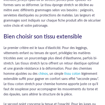
interlock, jerseys épais ou bi-stretch, pensés pour épouser les
formes sans se déformer. Le tissu éponge stretch se décline au
mètre avec différents grammages selon vos besoins : peignoirs,
serviettes élastiquées ou protections de matelas. Les largeurs et
grammages sont indiqués sur chaque fiche produit afin de sécuriser
votre choix et votre patronage.
Bien choisir son tissu extensible
Le premier critère est le taux d'élasticité. Pour des leggings,
vêtements enfant ou tenues de sport, privilégiez les matières
tricotées avec un pourcentage plus élevé d'élasthanne, parfois bi-
stretch. Les tissus stretch lycra offrent un retour élastique optimal
et une grande résistance à la déformation. Pour des chemises
homme ajustées ou des
chinos
, un simple
tissu coton
légèrement
extensible suffit pour gagner en confort sans effet "seconde peau".
Le tissu coton stretch pour chemise homme apporte juste ce qu'il
faut de souplesse pour accompagner les mouvements du torse et
des épaules, sans altérer la structure de la pièce.
Le second point concerne la tenue et l'opacité. Pour les jupes ou