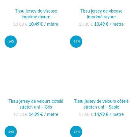
Tissu jersey de viscose
Tissu jersey de viscose
imprimé rayure
imprimé rayure
10,49
Le prix initial était :
€
/ mètre
Le prix
10,49
Le prix initial était :
€
/ mètre
Le prix
13,00
€
13,00
€
13,00 €.
actuel est :
13,00 €.
actuel est :
10,49 €.
10,49 €.
-14%
-14%
Tissu jersey de velours côtelé
Tissu jersey de velours côtelé
stretch uni – Gris
stretch uni – Sable
14,99
Le prix initial était :
€
/ mètre
Le prix
14,99
Le prix initial était :
€
/ mètre
Le prix
17,50
€
17,50
€
17,50 €.
actuel est :
17,50 €.
actuel est :
14,99 €.
14,99 €.
-14%
-14%