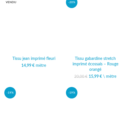
VENDU
-20%
Tissu jean imprimé fleuri
Tissu gabardine stretch
imprimé écossais – Rouge
14,99
€
mètre
orangé
15,99
Le prix initial était :
€
\ mètre
Le prix
20,00
€
20,00 €.
actuel est :
15,99 €.
-19%
-19%