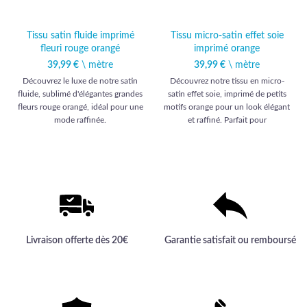
Tissu satin fluide imprimé
Tissu micro-satin effet soie
fleuri rouge orangé
imprimé orange
39,99
€
\ mètre
39,99
€
\ mètre
Découvrez le luxe de notre satin
Découvrez notre tissu en micro-
fluide, sublimé d'élégantes grandes
satin effet soie, imprimé de petits
fleurs rouge orangé, idéal pour une
motifs orange pour un look élégant
mode raffinée.
et raffiné. Parfait pour
l'habillement, ce textile haut de
gamme sublimera toutes vos
créations couture.
Livraison offerte dès 20€
Garantie satisfait ou remboursé