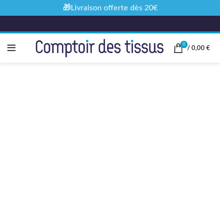
🎁Livraison offerte dès 20€
0
/
0,00
€