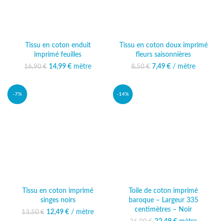
Tissu en coton enduit
Tissu en coton doux imprimé
imprimé feuilles
fleurs saisonnières
14,99
Le prix initial était :
€
mètre
Le prix
7,49
Le prix initial était :
€
/ mètre
Le prix actuel
16,90
€
8,50
€
16,90 €.
actuel est :
8,50 €.
est : 7,49 €.
14,99 €.
-7%
-14%
Tissu en coton imprimé
Toile de coton imprimé
singes noirs
baroque – Largeur 335
centimètres – Noir
12,49
Le prix initial était :
€
/ mètre
Le prix
13,50
€