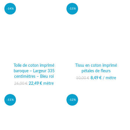
-14%
-15%
Toile de coton imprimé
Tissu en coton imprimé
baroque – Largeur 335
pétales de fleurs
centimètres – Bleu roi
8,49
Le prix initial était :
€
/ mètre
Le prix actuel
10,00
€
10,00 €.
est : 8,49 €.
22,49
Le prix initial était :
€
mètre
Le prix
26,00
€
26,00 €.
actuel est :
22,49 €.
-11%
-12%