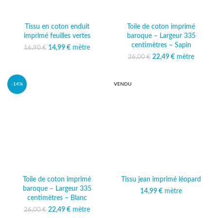
Tissu en coton enduit
Toile de coton imprimé
imprimé feuilles vertes
baroque – Largeur 335
centimètres – Sapin
14,99
Le prix initial était :
€
mètre
Le prix
16,90
€
16,90 €.
actuel est :
22,49
Le prix initial était :
€
mètre
Le prix
26,00
€
14,99 €.
26,00 €.
actuel est :
22,49 €.
-14%
VENDU
Toile de coton imprimé
Tissu jean imprimé léopard
baroque – Largeur 335
14,99
€
mètre
centimètres – Blanc
22,49
Le prix initial était :
€
mètre
Le prix
26,00
€