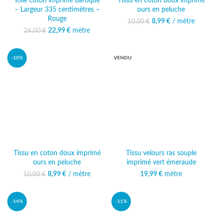
Toile coton imprimé baroque
Tissu en coton doux imprimé
– Largeur 335 centimètres –
ours en peluche
Rouge
8,99
Le prix initial était :
€
/ mètre
Le prix actuel
10,00
€
10,00 €.
est : 8,99 €.
22,99
Le prix initial était :
€
mètre
Le prix
26,00
€
26,00 €.
actuel est :
22,99 €.
-10%
VENDU
Tissu en coton doux imprimé
Tissu velours ras souple
ours en peluche
imprimé vert émeraude
8,99
Le prix initial était :
€
/ mètre
Le prix actuel
19,99
€
mètre
10,00
€
10,00 €.
est : 8,99 €.
-14%
-11%