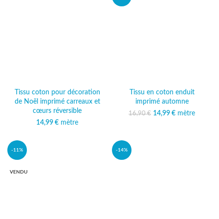
Tissu coton pour décoration
Tissu en coton enduit
de Noël imprimé carreaux et
imprimé automne
cœurs réversible
14,99
Le prix initial était :
€
mètre
Le prix
16,90
€
16,90 €.
actuel est :
14,99
€
mètre
14,99 €.
-11%
-14%
VENDU