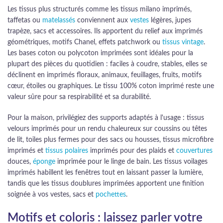
Les tissus plus structurés comme les tissus milano imprimés,
taffetas ou
matelassés
conviennent aux
vestes
légères, jupes
trapèze, sacs et accessoires. Ils apportent du relief aux imprimés
géométriques, motifs Chanel, effets patchwork ou
tissus vintage
.
Les bases coton ou polycoton imprimées sont idéales pour la
plupart des pièces du quotidien : faciles à coudre, stables, elles se
déclinent en imprimés floraux, animaux, feuillages, fruits, motifs
cœur, étoiles ou graphiques. Le tissu 100% coton imprimé reste une
valeur sûre pour sa respirabilité et sa durabilité.
Pour la maison, privilégiez des supports adaptés à l'usage : tissus
velours imprimés pour un rendu chaleureux sur coussins ou têtes
de lit, toiles plus fermes pour des sacs ou housses, tissus microfibre
imprimés et
tissus polaires
imprimés pour des plaids et
couvertures
douces,
éponge
imprimée pour le linge de bain. Les tissus voilages
imprimés habillent les fenêtres tout en laissant passer la lumière,
tandis que les tissus doublures imprimées apportent une finition
soignée à vos vestes, sacs et
pochettes
.
Motifs et coloris : laissez parler votre