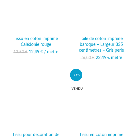
Tissu en coton imprimé
Toile de coton imprimé
Calédonie rouge
baroque – Largeur 335
centimètres – Gris perle
12,49
Le prix initial était :
€
/ mètre
Le prix
13,50
€
13,50 €.
actuel est :
22,49
Le prix initial était :
€
mètre
Le prix
26,00
€
12,49 €.
26,00 €.
actuel est :
22,49 €.
-15%
VENDU
Tissu pour decoration de
Tissu en coton imprimé