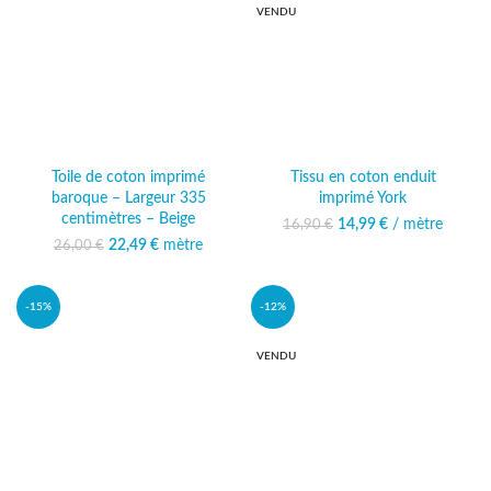
VENDU
Toile de coton imprimé
Tissu en coton enduit
baroque – Largeur 335
imprimé York
centimètres – Beige
14,99
Le prix initial était :
€
/ mètre
Le prix
16,90
€
16,90 €.
actuel est :
22,49
Le prix initial était :
€
mètre
Le prix
26,00
€
14,99 €.
26,00 €.
actuel est :
22,49 €.
-15%
-12%
VENDU