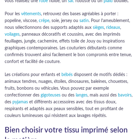
vous réalisiez une
robe
fluide, un
sac
robuste ou un
plaid
douillet.
Pour les
vêtements
, retrouvez des bases agréables à porter :
popeline, viscose,
crêpe
, soie, jersey ou
satin
. Pour l'ameublement,
nous sélectionnons des supports adaptés aux
sièges
,
rideaux
,
voilages
, panneaux décoratifs et coussins, avec des imprimés
feuillages, jungle, cachemire, effets toile de Jouy ou inspirations
graphiques contemporaines. Les couturiers débutants comme
confirmés trouvent ainsi facilement le bon compromis entre tenue,
confort et facilité de couture.
Les créations pour enfants et
bébés
disposent de motifs dédiés :
animaux tendres, nuages, étoiles, dinosaures, baleines, chouettes,
fruits, bonbons ou véhicules. Vous pouvez par exemple
confectionner des
gigoteuses
ou des
langes
, mais aussi des
bavoirs
,
des
pyjamas
et différents accessoires avec des tissus doux,
respirants et adaptés aux peaux sensibles, tout en profitant de
couleurs lumineuses qui résistent aux lavages répétés.
Bien choisir votre tissu imprimé selon