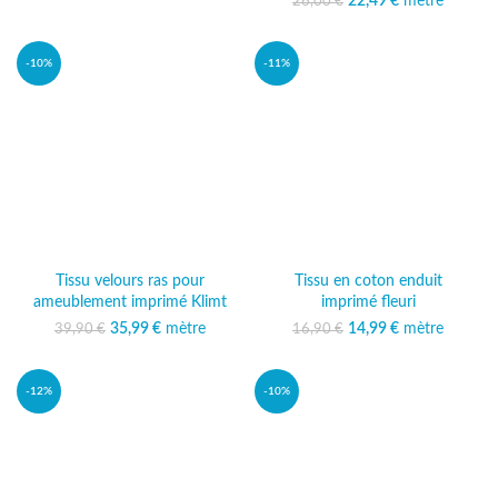
13,50 €.
actuel est :
22,49
Le prix initial était :
€
mètre
Le prix
26,00
€
12,49 €.
26,00 €.
actuel est :
22,49 €.
-10%
-11%
Tissu velours ras pour
Tissu en coton enduit
ameublement imprimé Klimt
imprimé fleuri
35,99
Le prix initial était :
€
mètre
Le prix
14,99
Le prix initial était :
€
mètre
Le prix
39,90
€
16,90
€
39,90 €.
actuel est :
16,90 €.
actuel est :
35,99 €.
14,99 €.
-12%
-10%