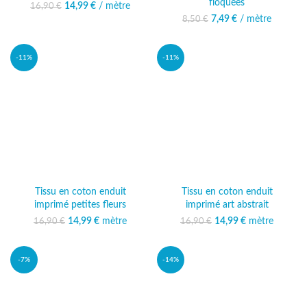
floquées
14,99
Le prix initial était :
€
/ mètre
Le prix
16,90
€
16,90 €.
actuel est :
7,49
Le prix initial était :
€
/ mètre
Le prix actuel
8,50
€
14,99 €.
8,50 €.
est : 7,49 €.
-11%
-11%
Tissu en coton enduit
Tissu en coton enduit
imprimé petites fleurs
imprimé art abstrait
14,99
Le prix initial était :
€
mètre
Le prix
14,99
Le prix initial était :
€
mètre
Le prix
16,90
€
16,90
€
16,90 €.
actuel est :
16,90 €.
actuel est :
14,99 €.
14,99 €.
-7%
-14%