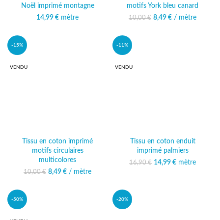
Noël imprimé montagne
motifs York bleu canard
14,99
€
mètre
8,49
Le prix initial était :
€
/ mètre
Le prix actuel
10,00
€
10,00 €.
est : 8,49 €.
-15%
-11%
VENDU
VENDU
Tissu en coton imprimé
Tissu en coton enduit
motifs circulaires
imprimé palmiers
multicolores
14,99
Le prix initial était :
€
mètre
Le prix
16,90
€
16,90 €.
actuel est :
8,49
Le prix initial était :
€
/ mètre
Le prix actuel
10,00
€
14,99 €.
10,00 €.
est : 8,49 €.
-50%
-20%