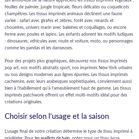
Les amoureux de la nature apprécient les tissus imprimés végétaux :
feuilles de palmier, jungle tropicale, fleurs délicates ou coquelicots
champêtres. Les tissus imprimés animaux déclinent une faune
variée : safari avec girafes et zèbres, forêt avec renards et
chouettes, univers marin avec baleines et coquillages, ou encore
ferme avec poules et lapins. Les enfants adorent les motifs ludiques
: dinosaures, véhicules avec route et voiture, moto, ou personnages
comme les pandas et les danseuses.
Pour des projets plus graphiques, découvrez nos tissus imprimés
pop art, nos motifs abstraits sport, nos imprimés New York urbains
ou nos designs modernes aux lignes épurées. Les tissus imprimés
cachemire, avec leurs arabesques sophistiquées, conviennent aussi
bien à l'habillement qu'à l'ameublement haut de gamme. Les tissus
imprimés patchwork offrent un effet multi-motifs idéal pour des
créations originales.
Choisir selon l'usage et la saison
L'usage final de votre création détermine le type de tissu imprimé à
privilégier. Pour
les maillots de bain
, optez pour un tissu lycra