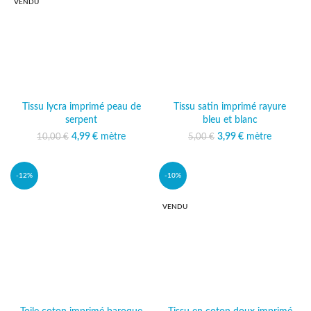
VENDU
Tissu lycra imprimé peau de
Tissu satin imprimé rayure
serpent
bleu et blanc
Le prix initial était :
4,99
€
mètre
Le prix
3,99
Le prix initial était :
€
mètre
Le prix actuel
10,00
€
5,00
€
10,00 €.
actuel est :
5,00 €.
est : 3,99 €.
4,99 €.
-12%
-10%
VENDU