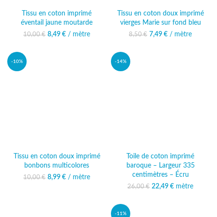
Tissu en coton imprimé
Tissu en coton doux imprimé
éventail jaune moutarde
vierges Marie sur fond bleu
8,49
Le prix initial était :
€
/ mètre
Le prix actuel
7,49
Le prix initial était :
€
/ mètre
Le prix actuel
10,00
€
8,50
€
10,00 €.
est : 8,49 €.
8,50 €.
est : 7,49 €.
-10%
-14%
Tissu en coton doux imprimé
Toile de coton imprimé
bonbons multicolores
baroque – Largeur 335
centimètres – Écru
8,99
Le prix initial était :
€
/ mètre
Le prix actuel
10,00
€
10,00 €.
est : 8,99 €.
22,49
Le prix initial était :
€
mètre
Le prix
26,00
€
26,00 €.
actuel est :
22,49 €.
-11%