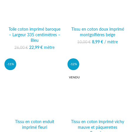
Toile coton imprimé baroque
Tissu en coton doux imprimé
– Largeur 335 centimètres –
montgolfières beige
Bleu
8,99
Le prix initial était :
€
/ mètre
Le prix actuel
10,00
€
10,00 €.
est : 8,99 €.
22,99
Le prix initial était :
€
mètre
Le prix
26,00
€
26,00 €.
actuel est :
22,99 €.
-11%
-12%
VENDU
Tissu en coton enduit
Tissu en coton imprimé vichy
imprimé fleuri
mauve et pâquerettes