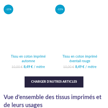
26,00 €.
actuel est :
22,49 €.
-15%
-15%
Tissu en coton imprimé
Tissu en coton imprimé
automne
éventail rouge
8,49
Le prix initial était :
€
/ mètre
Le prix actuel
8,49
Le prix initial était :
€
/ mètre
Le prix actuel
10,00
€
10,00
€
10,00 €.
est : 8,49 €.
10,00 €.
est : 8,49 €.
CHARGER D'AUTRES ARTICLES
Vue d'ensemble des tissus imprimés et
de leurs usages