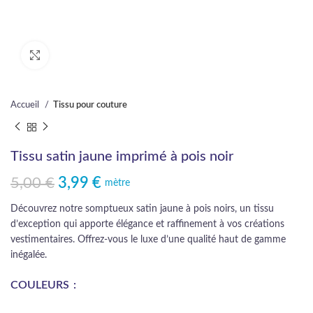
Cliquez pour agrandir
Accueil
Tissu pour couture
Tissu satin jaune imprimé à pois noir
5,00
€
3,99
€
Le prix initial était : 5,00 €.
Le prix actuel est : 3,99 €.
mètre
Découvrez notre somptueux satin jaune à pois noirs, un tissu
d’exception qui apporte élégance et raffinement à vos créations
vestimentaires. Offrez-vous le luxe d’une qualité haut de gamme
inégalée.
COULEURS