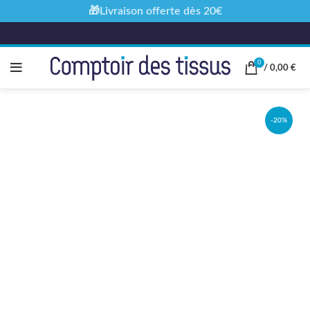
🎁Livraison offerte dès 20€
0
/
0,00
€
-20%