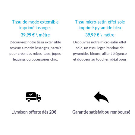
Tissu de mode extensible
Tissu micro-satin effet soie
imprimé losanges
imprimé pyramide bleu
39,99
€
\ mètre
39,99
€
\ mètre
Découvrez notre tissu extensible
Découvrez notre micro-satin effet
soyeux à motifs losanges, parfait
soie, un tissu léger imprimé de
pour créer des robes, tops, jupes,
pyramides bleues, alliant élégance
leggings ou accessoires chic.
et douceur au toucher, idéal pour
des créations vestimentaires haut
de gamme.
Livraison offerte dès 20€
Garantie satisfait ou remboursé