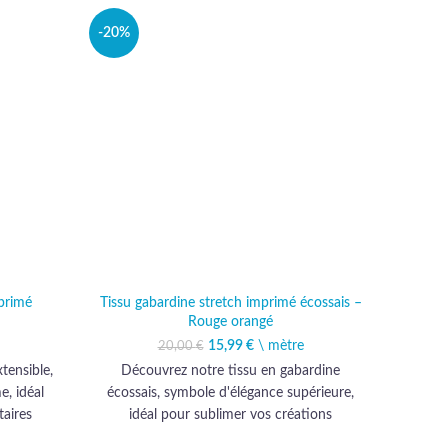
-20%
primé
Tissu gabardine stretch imprimé écossais –
Tissu 
Rouge orangé
15,99
Le prix initial était :
€
\ mètre
Le prix actuel est :
20,00
€
20,00 €.
15,99 €.
tensible,
Découvrez notre tissu en gabardine
Décou
, idéal
écossais, symbole d'élégance supérieure,
orné
aires
idéal pour sublimer vos créations
allian
ce et la
vestimentaires avec une touche de