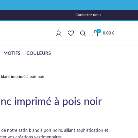
Contactez-nous
0
0,00
€
MOTIFS
COULEURS
 blanc imprimé à pois noir
anc imprimé à pois noir
e notre satin blanc à pois noirs, alliant sophistication et
mer vos créations vestimentaires.