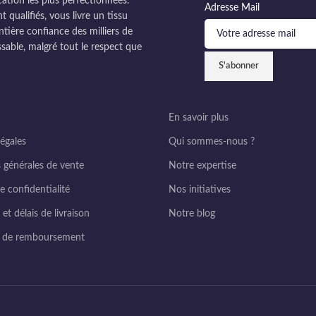
cation les plus perfectionnées.
Adresse Mail
ualifiés, vous livre un tissu
ntière confiance des milliers de
sable, malgré tout le respect que
En savoir plus
égales
Qui sommes-nous ?
 générales de vente
Notre expertise
e confidentialité
Nos initiatives
et délais de livraison
Notre blog
e de remboursement