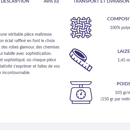
DESCRIPTION
AVIS (0)
TRANSPORT ET LIVRAISON
COMPOSI
100% polye
une véritable pièce maîtresse
 éclat raffiné en font le choix
z des robes glamour, des chemises
LAIZ
i habille avec sophistication.
et sophistiqué, où chaque pièce
1,45 
tivité s’exprimer et faites de vos
n incontournable.
POID
103 gr/
(150 gr par mètre