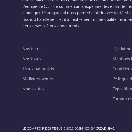
que la machinerie la plus moderne et les techniques de fabri
L’équipe de CDT de commerçants expérimentés et hautement q
d’une qualité unique qui nous permet d’offrir avec fierté et e
tissus d’habillement et d’ameublement d’une qualité insurpas
nous devons à nos concurrents.
Nos tissus
Législation
Nos tissus
Mentions l
Tissus par projets
Conditions
Meilleures ventes
Politique d
Nouveautés
Expédition 
Formulair
LE COMPTOIR DES TISSUS
2025 DESIGNED BY
CREADISIAC
.