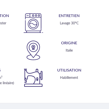
TION
ENTRETIEN
ster
Lavage 30°C
E
ORIGINE
m
Italie
S
UTILISATION
m²
Habillement
 linéaire)