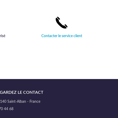
haut de
sophistication intemporelle.
risé
Contacter le service client
GARDEZ LE CONTACT
40 Saint-Alban - France
70 44 68