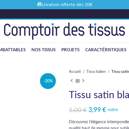
🎁Livraison offerte dès 20€
MBATTABLES
NOS TISSUS
PROJETS
CARACTÉRISTIQUES
Accueil
Tissu italien
Tissu satin
-20%
Tissu satin bl
5,00
€
3,99
€
Le prix initial était : 5,00 €.
Le prix actuel est : 3,99 €.
mètre
Découvrez l’élégance intemporelle d
qualité haut de gamme pour subli