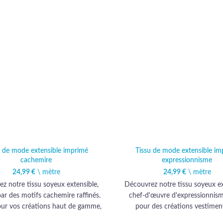
u de mode extensible imprimé
Tissu de mode extensible im
cachemire
expressionnisme
24,99
€
\ mètre
24,99
€
\ mètre
z notre tissu soyeux extensible,
Découvrez notre tissu soyeux ex
ar des motifs cachemire raffinés.
chef-d'œuvre d'expressionnisme
our vos créations haut de gamme,
pour des créations vestiment
un toucher luxueux et une élégance
exclusives. Offrez-vous l'élégan