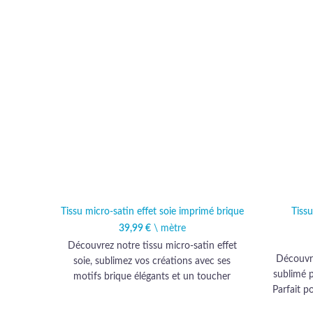
Tissu micro-satin effet soie imprimé brique
Tiss
39,99
€
\ mètre
Découvrez notre tissu micro-satin effet
Découvre
soie, sublimez vos créations avec ses
sublimé p
motifs brique élégants et un toucher
Parfait p
luxueux incomparable.
il offre 