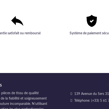
inégalée.
qualité inégalée d'un textile 
gamme.
antie satisfait ou remboursé
Système de paiement sécu
S
pièces de tissu de qualité
139 Avenue du Sers 311
 de la fiabilité et soigneusement
Téléphone: (+33) 5 61 
couture incomparable. N’utilisant