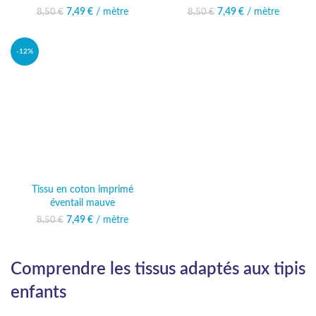
7,49
Le prix initial était :
€
/ mètre
Le prix actuel
7,49
Le prix initial était :
€
/ mètre
Le prix actuel
8,50
€
8,50
€
8,50 €.
est : 7,49 €.
8,50 €.
est : 7,49 €.
-12%
Tissu en coton imprimé
éventail mauve
7,49
Le prix initial était :
€
/ mètre
Le prix actuel
8,50
€
8,50 €.
est : 7,49 €.
Comprendre les tissus adaptés aux tipis
enfants