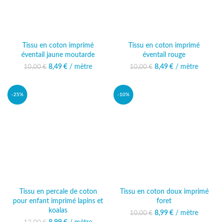
Tissu en coton imprimé
Tissu en coton imprimé
éventail jaune moutarde
éventail rouge
8,49
Le prix initial était :
€
/ mètre
Le prix actuel
8,49
Le prix initial était :
€
/ mètre
Le prix actuel
10,00
€
10,00
€
10,00 €.
est : 8,49 €.
10,00 €.
est : 8,49 €.
-25%
-10%
Tissu en percale de coton
Tissu en coton doux imprimé
pour enfant imprimé lapins et
foret
koalas
8,99
Le prix initial était :
€
/ mètre
Le prix actuel
10,00
€