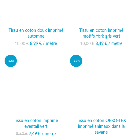
Tissu en coton doux imprimé
Tissu en coton imprimé
automne
motifs York gris vert
8,99
Le prix initial était :
€
/ mètre
Le prix actuel
8,49
Le prix initial était :
€
/ mètre
Le prix actuel
10,00
€
10,00
€
10,00 €.
est : 8,99 €.
10,00 €.
est : 8,49 €.
-12%
-12%
Tissu en coton imprimé
Tissu en coton OEKO-TEX
éventail vert
imprimé animaux dans la
savane
7,49
Le prix initial était :
€
/ mètre
Le prix actuel
8,50
€