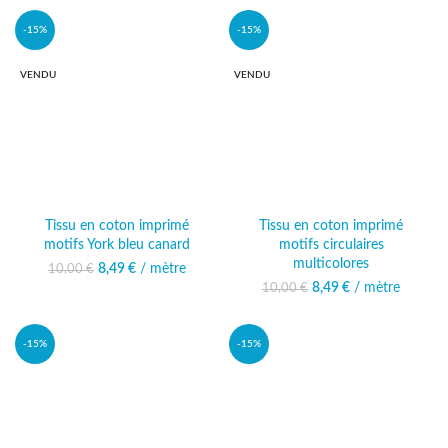
-15%
-15%
VENDU
VENDU
Tissu en coton imprimé
Tissu en coton imprimé
motifs York bleu canard
motifs circulaires
multicolores
8,49
Le prix initial était :
€
/ mètre
Le prix actuel
10,00
€
10,00 €.
est : 8,49 €.
8,49
Le prix initial était :
€
/ mètre
Le prix actuel
10,00
€
10,00 €.
est : 8,49 €.
-15%
-15%