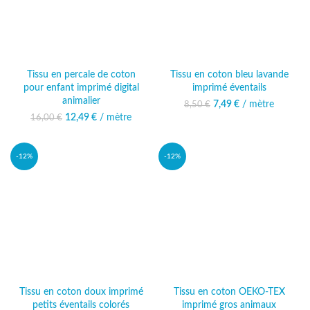
Tissu en percale de coton
Tissu en coton bleu lavande
pour enfant imprimé digital
imprimé éventails
animalier
7,49
Le prix initial était :
€
/ mètre
Le prix actuel
8,50
€
8,50 €.
est : 7,49 €.
12,49
Le prix initial était :
€
/ mètre
Le prix
16,00
€
16,00 €.
actuel est :
12,49 €.
-12%
-12%
Tissu en coton doux imprimé
Tissu en coton OEKO-TEX
petits éventails colorés
imprimé gros animaux