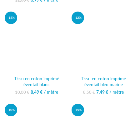
10,00 €.
est : 8,99 €.
8,99
Le prix initial était :
€
/ mètre
Le prix actuel
12,00
€
12,00 €.
est : 8,99 €.
-15%
-12%
Tissu en coton imprimé
Tissu en coton imprimé
éventail blanc
éventail bleu marine
8,49
Le prix initial était :
€
/ mètre
Le prix actuel
7,49
Le prix initial était :
€
/ mètre
Le prix actuel
10,00
€
8,50
€
10,00 €.
est : 8,49 €.
8,50 €.
est : 7,49 €.
-10%
-15%