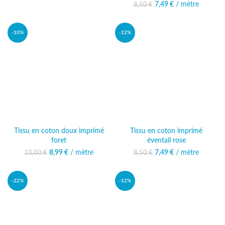
8,50 €.
est : 7,49 €.
7,49
Le prix initial était :
€
/ mètre
Le prix actuel
8,50
€
8,50 €.
est : 7,49 €.
-10%
-12%
Tissu en coton doux imprimé
Tissu en coton imprimé
foret
éventail rose
8,99
Le prix initial était :
€
/ mètre
Le prix actuel
7,49
Le prix initial était :
€
/ mètre
Le prix actuel
10,00
€
8,50
€
10,00 €.
est : 8,99 €.
8,50 €.
est : 7,49 €.
-22%
-12%