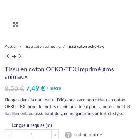
Cliquez pour agrandir
Accueil
Tissu coton au mètre
Tissu coton oeko-tex
Tissu en coton OEKO-TEX imprimé gros
animaux
8,50
€
7,49
€
Le prix initial était : 8,50 €.
Le prix actuel est : 7,49 €.
/ mètre
Plongez dans la douceur et l’élégance avec notre tissu en coton
OEKO-TEX, orné de motifs d’animaux. Idéal pour ameublement et
habillement, ce tissu haut de gamme garantie confort et style.
Longueur requise (m)
soit un prix de: