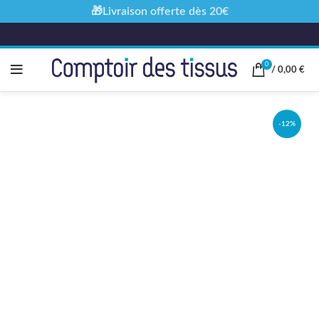
🎁Livraison offerte dès 20€
0
/
0,00
€
-12%