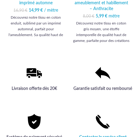
imprimé automne
ameublement et habillement
– Anthracite
14,99
Le prix initial était :
€
/ mètre
Le prix
16,90
€
16,90 €.
actuel est :
5,99
Le prix initial était :
€
mètre
Le prix actuel
8,00
€
Découvrez notre tissu en coton
14,99 €.
8,00 €.
est : 5,99 €.
enduit, sublimé par un imprimé
Découvrez notre tissu en coton
automnal, parfait pour
gris moyen, une étoffe
l'ameublement. Sa qualité haut de
intemporelle de qualité haut de
gamme apporte une touche
gamme, parfaite pour des créations
d'élégance et de durabilité à votre
élégantes et durables.
intérieur.
Livraison offerte dès 20€
Garantie satisfait ou remboursé