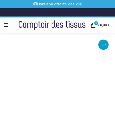
🎁Livraison offerte dès 20€
0
/
0,00
€
-17%