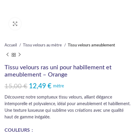
Cliquez pour agrandir
Accueil
Tissu velours au mètre
Tissu velours ameublement
Tissu velours ras uni pour habillement et
ameublement – Orange
15,00
€
12,49
€
Le prix initial était : 15,00 €.
Le prix actuel est : 12,49 €.
mètre
Découvrez notre somptueux tissu velours, alliant élégance
intemporelle et polyvalence, idéal pour ameublement et habillement.
Une texture luxueuse qui sublime vos créations avec une qualité
haut de gamme inégalée.
COULEURS