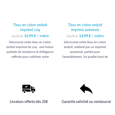
Tissu en coton enduit
Tissu en coton enduit
imprimé coq
imprimé automne
14,99
Le prix initial était :
€
/ mètre
Le prix
14,99
Le prix initial était :
€
/ mètre
Le prix
16,90
€
16,90
€
16,90 €.
actuel est :
16,90 €.
actuel est :
Découvrez notre tissu en coton
Découvrez notre tissu en coton
14,99 €.
14,99 €.
enduit imprimé de coq : une fusion
enduit, sublimé par un imprimé
parfaite de résistance et d'élégance
automnal, parfait pour
raffinée pour sublimer votre
l'ameublement. Sa qualité haut de
décoration intérieure.
gamme apporte une touche
d'élégance et de durabilité à votre
intérieur.
Livraison offerte dès 20€
Garantie satisfait ou remboursé