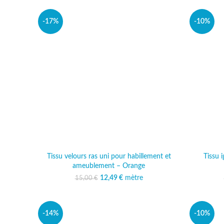
-17%
-10%
Tissu velours ras uni pour habillement et
Tissu 
ameublement – Orange
12,49
Le prix initial était :
€
mètre
Le prix actuel est :
15,00
€
15,00 €.
12,49 €.
-14%
-10%