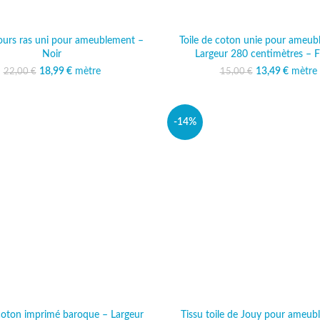
lours ras uni pour ameublement –
Toile de coton unie pour ameub
Noir
Largeur 280 centimètres – Fi
18,99
Le prix initial était :
€
mètre
Le prix actuel est :
13,49
Le prix initi
€
mètre
Le prix
22,00
€
15,00
€
22,00 €.
18,99 €.
15,00
13
-14%
 coton imprimé baroque – Largeur
Tissu toile de Jouy pour ameub