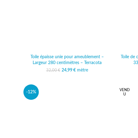
Toile épaisse unie pour ameublement –
Toile de
Largeur 280 centimètres – Terracota
33
24,99
Le prix initial était :
€
mètre
Le prix actuel est :
32,00
€
32,00 €.
24,99 €.
VEND
-12%
U