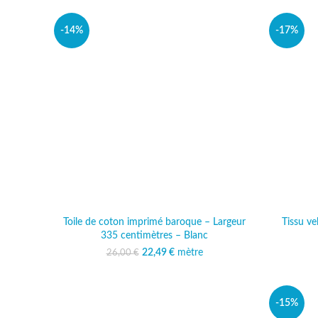
-14%
-17%
Toile de coton imprimé baroque – Largeur
Tissu ve
335 centimètres – Blanc
22,49
Le prix initial était :
€
mètre
Le prix actuel est :
26,00
€
26,00 €.
22,49 €.
-15%