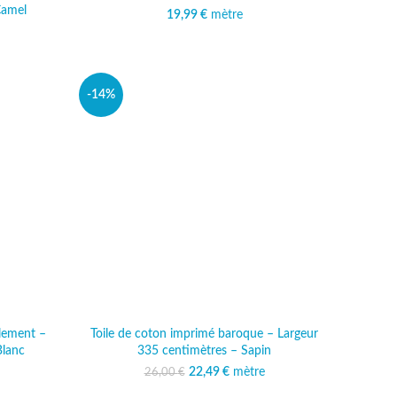
Camel
19,99
€
mètre
al était :
 actuel est :
 €.
,99 €.
-14%
lement –
Toile de coton imprimé baroque – Largeur
Blanc
335 centimètres – Sapin
al était :
 actuel est :
22,49
Le prix initial était :
€
mètre
Le prix actuel est :
26,00
€
 €.
,49 €.
26,00 €.
22,49 €.