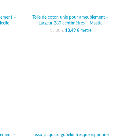
lement –
Toile de coton unie pour ameublement –
celle
Largeur 280 centimètres – Mastic
al était :
 actuel est :
13,49
Le prix initial était :
€
mètre
Le prix actuel est :
15,00
€
 €.
,49 €.
15,00 €.
13,49 €.
lement –
Tissu jacquard gobelin fresque nipponne