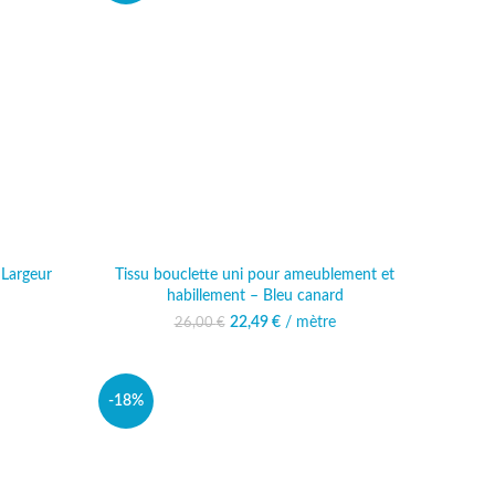
 Largeur
Tissu bouclette uni pour ameublement et
habillement – Bleu canard
al était :
 actuel est :
22,49
Le prix initial était :
€
/ mètre
Le prix actuel est :
26,00
€
 €.
,99 €.
26,00 €.
22,49 €.
-18%