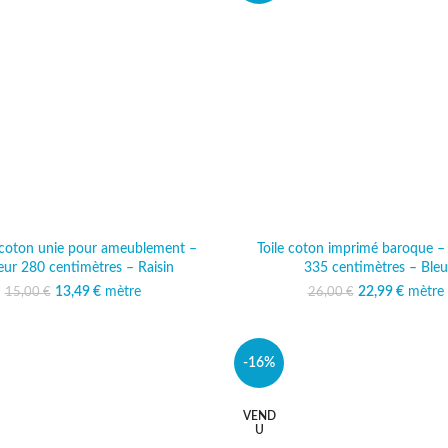
e coton unie pour ameublement –
Toile coton imprimé baroque –
eur 280 centimètres – Raisin
335 centimètres – Bleu
13,49
Le prix initial était :
€
mètre
Le prix actuel est :
22,99
Le prix initi
€
mètre
Le prix
15,00
€
26,00
€
15,00 €.
13,49 €.
26,00
22
-16%
VEND
U