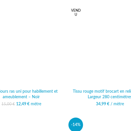
VEND
U
lours ras uni pour habillement et
Tissu rouge motif brocart en rel
ameublement – Noir
Largeur 280 centimètre
12,49
Le prix initial était :
€
mètre
Le prix actuel est :
34,99
€
/ mètre
15,00
€
15,00 €.
12,49 €.
-14%