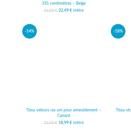
335 centimètres – Beige
22,49
Le prix initial était :
€
mètre
Le prix actuel est :
26,00
€
26,00 €.
22,49 €.
-14%
-18%
Tissu velours ras uni pour ameublement –
Tissu v
Canard
18,99
Le prix initial était :
€
mètre
Le prix actuel est :
22,00
€
22,00 €.
18,99 €.