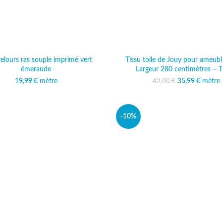
velours ras souple imprimé vert
Tissu toile de Jouy pour ameub
émeraude
Largeur 280 centimètres – 
19,99
€
mètre
35,99
Le prix initi
€
mètre
Le prix
42,00
€
42,00
35
-10%