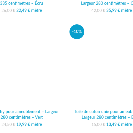
335 centimètres – Écru
Largeur 280 centimètres – 
22,49
Le prix initial était :
€
mètre
Le prix actuel est :
35,99
Le prix initi
€
mètre
Le prix
26,00
€
42,00
€
26,00 €.
22,49 €.
42,00
35
-10%
ichy pour ameublement – Largeur
Toile de coton unie pour ameub
280 centimètres – Vert
Largeur 280 centimètres – 
19,99
Le prix initial était :
€
mètre
Le prix actuel est :
13,49
Le prix initi
€
mètre
Le prix
24,50
€
15,00
€
24,50 €.
19,99 €.
15,00
13