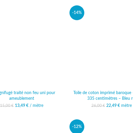
-14%
ignifugé traité non feu uni pour
Toile de coton imprimé baroque 
ameublement
335 centimètres – Bleu r
13,49
Le prix initial était :
€
/ mètre
Le prix actuel est :
22,49
Le prix initi
€
mètre
Le prix
15,00
€
26,00
€
15,00 €.
13,49 €.
26,00
22
-12%