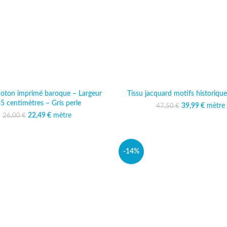
 coton imprimé baroque – Largeur
Tissu jacquard motifs historiqu
5 centimètres – Gris perle
39,99
Le prix initi
€
mètre
Le prix
47,50
€
47,50
39
22,49
Le prix initial était :
€
mètre
Le prix actuel est :
26,00
€
26,00 €.
22,49 €.
-14%