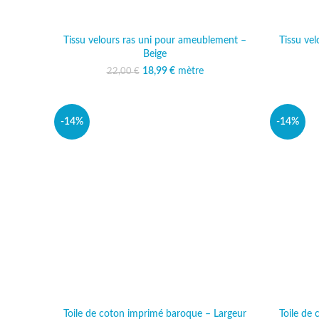
Tissu velours ras uni pour ameublement –
Tissu ve
Beige
18,99
Le prix initial était :
€
mètre
Le prix actuel est :
22,00
€
22,00 €.
18,99 €.
-14%
-14%
Toile de coton imprimé baroque – Largeur
Toile de