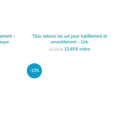
lement –
Tissu velours ras uni pour habillement et
Taupe
ameublement – Gris
al était :
 actuel est :
12,49
Le prix initial était :
€
mètre
Le prix actuel est :
15,00
€
 €.
,99 €.
15,00 €.
12,49 €.
-10%