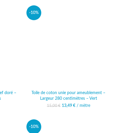
-10%
ief doré –
Toile de coton unie pour ameublement –
s
Largeur 280 centimètres – Vert
13,49
Le prix initial était :
€
/ mètre
Le prix actuel est :
15,00
€
15,00 €.
13,49 €.
-10%