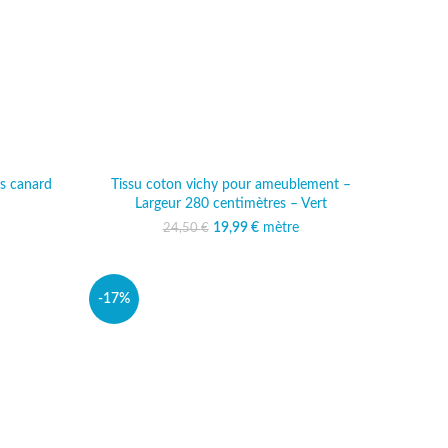
es canard
Tissu coton vichy pour ameublement –
Largeur 280 centimètres – Vert
al était :
 actuel est :
 €.
,99 €.
19,99
Le prix initial était :
€
mètre
Le prix actuel est :
24,50
€
24,50 €.
19,99 €.
-17%