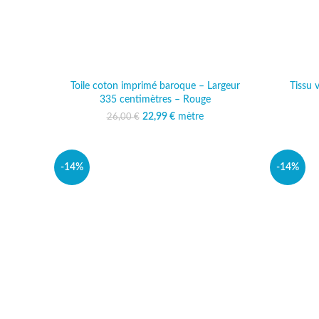
Toile coton imprimé baroque – Largeur
Tissu 
335 centimètres – Rouge
22,99
Le prix initial était :
€
mètre
Le prix actuel est :
26,00
€
26,00 €.
22,99 €.
-14%
-14%