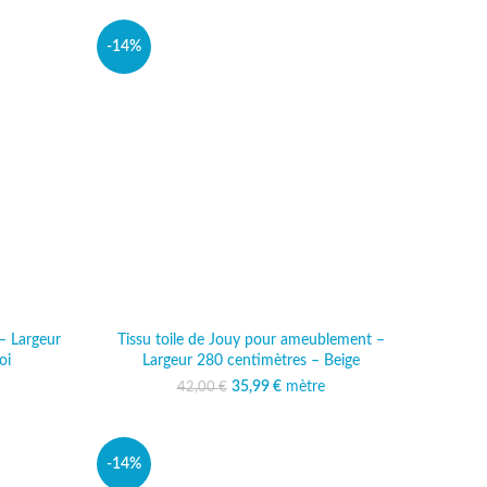
-14%
– Largeur
Tissu toile de Jouy pour ameublement –
oi
Largeur 280 centimètres – Beige
al était :
 actuel est :
35,99
Le prix initial était :
€
mètre
Le prix actuel est :
42,00
€
 €.
,49 €.
42,00 €.
35,99 €.
-14%