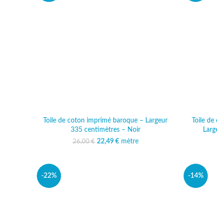
Toile de coton imprimé baroque – Largeur
Toile d
335 centimètres – Noir
Larg
22,49
Le prix initial était :
€
mètre
Le prix actuel est :
26,00
€
26,00 €.
22,49 €.
-22%
-14%