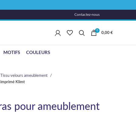
Contactez-nous
0
0,00
€
MOTIFS
COULEURS
Tissu velours ameublement
 imprimé Klimt
 ras pour ameublement