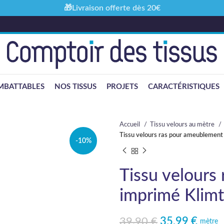
🎁Livraison offerte dès 20€
MBATTABLES
NOS TISSUS
PROJETS
CARACTÉRISTIQUES
Accueil
Tissu velours au mètre
Tissu velours ras pour ameublement
-10%
Tissu velours
imprimé Klimt
39,90
€
35,99
€
Le prix initial était : 39,90 €.
Le prix actuel est : 35,99 €.
mètre