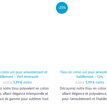
-25%
n coton uni pour ameublement et
Tissu en coton uni pour ameubl
billement – Vert émeraude
habillement – Gris
5,99
Le prix initial était :
€
mètre
Le prix actuel est :
5,99
Le prix initi
€
mètre
Le prix 
8,00
€
8,00
€
8,00 €.
5,99 €.
8,00 
5,
 notre tissu polyvalent en coton
Découvrez notre tissu en coton gr
 alliant élégance intemporelle et
alliant élégance et polyvalence.
haut de gamme pour sublimer tout
pour l'ameublement et l'habille
d'ameublement ou d'habillement.
habillera vos projets d'une quali