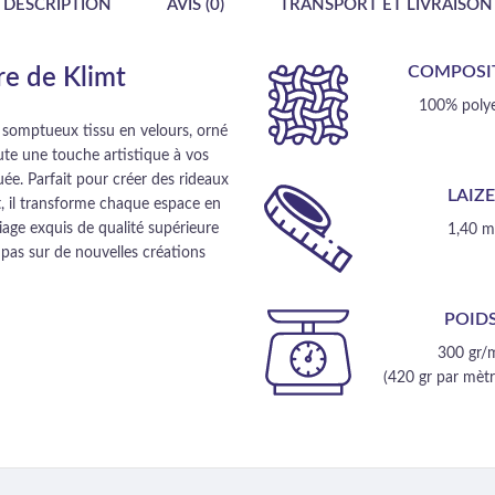
DESCRIPTION
AVIS (0)
TRANSPORT ET LIVRAISON
COMPOSI
re de Klimt
100% polye
e somptueux tissu en velours, orné
ute une touche artistique à vos
uée. Parfait pour créer des rideaux
LAIZ
, il transforme chaque espace en
age exquis de qualité supérieure
1,40 
 pas sur de nouvelles créations
POID
300 gr/
(420 gr par mètre