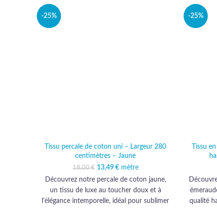
-25%
-25%
Tissu percale de coton uni – Largeur 280
Tissu e
centimètres – Jaune
ha
13,49
Le prix initial était :
€
mètre
Le prix actuel est :
18,00
€
18,00 €.
13,49 €.
Découvrez notre percale de coton jaune,
Découvrez
un tissu de luxe au toucher doux et à
émeraude,
l'élégance intemporelle, idéal pour sublimer
qualité 
vos créations d'ameublement et
projet 