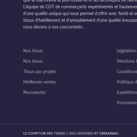
que la machinerie la plus moderne et les techniques de fabri
L’équipe de CDT de commerçants expérimentés et hautement q
d’une qualité unique qui nous permet d’offrir avec fierté et e
tissus d’habillement et d’ameublement d’une qualité insurpas
nous devons à nos concurrents.
Nos tissus
Législation
Nos tissus
Mentions l
Tissus par projets
Conditions
Meilleures ventes
Politique d
Nouveautés
Expédition 
Formulair
LE COMPTOIR DES TISSUS
2025 DESIGNED BY
CREADISIAC
.