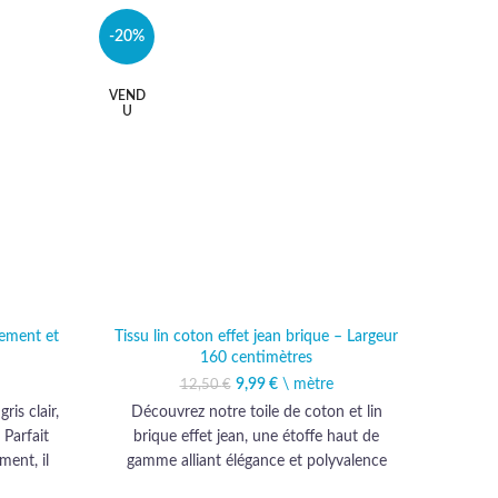
-20%
-11%
VEND
U
ement et
Tissu lin coton effet jean brique – Largeur
Tissu
160 centimètres
al était :
actuel est :
9,99
Le prix initial était :
€
\ mètre
Le prix actuel est :
12,50
€
Découv
€.
99 €.
12,50 €.
9,99 €.
is clair,
Découvrez notre toile de coton et lin
l'im
 Parfait
brique effet jean, une étoffe haut de
gamme, 
ment, il
gamme alliant élégance et polyvalence
té haut de
pour sublimer ameublement et