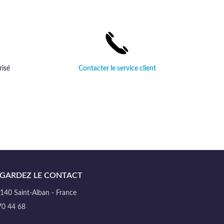
habillement.
risé
Contacter le service client
GARDEZ LE CONTACT
40 Saint-Alban - France
70 44 68