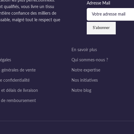
cation les plus perfectionnées.
Adresse Mail
ualifiés, vous livre un tissu
ntière confiance des milliers de
sable, malgré tout le respect que
En savoir plus
égales
Qui sommes-nous ?
 générales de vente
Notre expertise
e confidentialité
Nos initiatives
et délais de livraison
Notre blog
e de remboursement