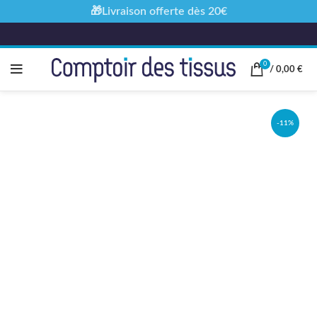
🎁Livraison offerte dès 20€
0
/
0,00
€
-11%