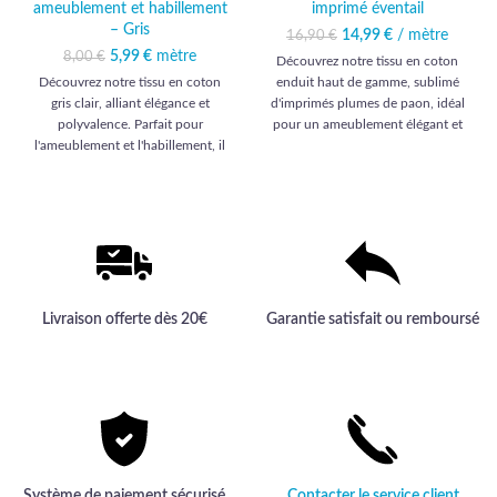
ameublement et habillement
imprimé éventail
– Gris
14,99
Le prix initial était :
€
/ mètre
Le prix
16,90
€
16,90 €.
actuel est :
5,99
Le prix initial était :
€
mètre
Le prix actuel
8,00
€
Découvrez notre tissu en coton
14,99 €.
8,00 €.
est : 5,99 €.
Découvrez notre tissu en coton
enduit haut de gamme, sublimé
gris clair, alliant élégance et
d'imprimés plumes de paon, idéal
polyvalence. Parfait pour
pour un ameublement élégant et
l'ameublement et l'habillement, il
durable.
habillera vos projets d'une qualité
haut de gamme inégalée.
Livraison offerte dès 20€
Garantie satisfait ou remboursé
Système de paiement sécurisé
Contacter le service client