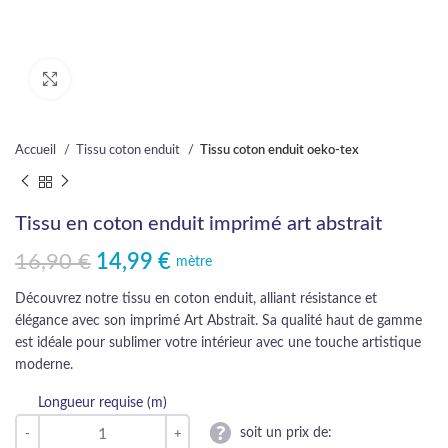
Cliquez pour agrandir
Accueil
Tissu coton enduit
Tissu coton enduit oeko-tex
Tissu en coton enduit imprimé art abstrait
16,90
€
14,99
€
Le prix initial était : 16,90 €.
Le prix actuel est : 14,99 €.
mètre
Découvrez notre tissu en coton enduit, alliant résistance et
élégance avec son imprimé Art Abstrait. Sa qualité haut de gamme
est idéale pour sublimer votre intérieur avec une touche artistique
moderne.
Longueur requise (m)
soit un prix de: