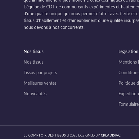
que la machinerie la plus moderne et les techniques de fabri
L’équipe de CDT de commerçants expérimentés et hautement q
d’une qualité unique qui nous permet d’offrir avec fierté et e
tissus d’habillement et d’ameublement d’une qualité insurpas
nous devons à nos concurrents.
Nos tissus
Législation
Nos tissus
Mentions l
Tissus par projets
Conditions
Meilleures ventes
Politique d
Nouveautés
Expédition 
Formulair
LE COMPTOIR DES TISSUS
2025 DESIGNED BY
CREADISIAC
.