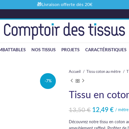
🎁Livraison offerte dès 20€
MBATTABLES
NOS TISSUS
PROJETS
CARACTÉRISTIQUES
Accueil
Tissu coton au mètre
T
-7%
Tissu en coto
13,50
€
12,49
€
Le prix initial était : 13,50 €.
Le prix actuel est : 12,49 €.
/ mètre
Découvrez notre tissu en coton au 
ameublement raffiné. Profitez de l