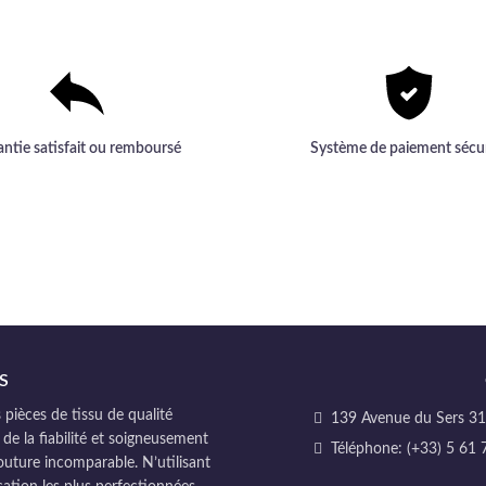
gamme inégalée.
résistance.
antie satisfait ou remboursé
Système de paiement sécu
S
pièces de tissu de qualité
139 Avenue du Sers 311
 de la fiabilité et soigneusement
Téléphone: (+33) 5 61 
couture incomparable. N’utilisant