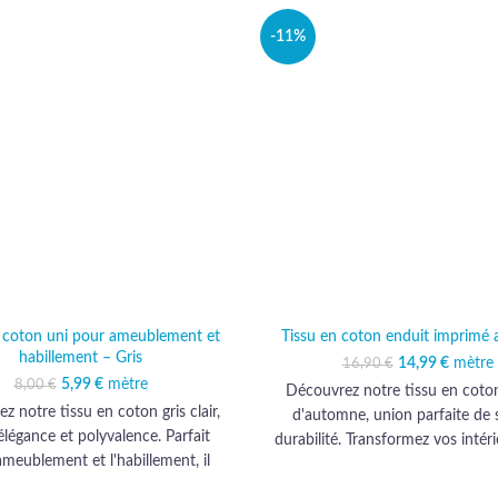
-11%
n coton uni pour ameublement et
Tissu en coton enduit imprimé
habillement – Gris
14,99
Le prix initi
€
mètre
Le prix
16,90
€
16,90
14
5,99
Le prix initial était :
€
mètre
Le prix actuel est :
8,00
€
Découvrez notre tissu en coto
8,00 €.
5,99 €.
z notre tissu en coton gris clair,
d'automne, union parfaite de s
 élégance et polyvalence. Parfait
durabilité. Transformez vos intér
ameublement et l'habillement, il
ce textile haut de gamme, con
 vos projets d'une qualité haut de
sublimer chaque espace avec él