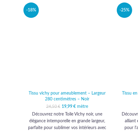
-18%
-25%
Tissu vichy pour ameublement – Largeur
Tissu e
280 centimètres – Noir
19,99
Le prix initial était :
€
mètre
Le prix actuel est :
24,50
€
24,50 €.
19,99 €.
Découvrez notre Toile Vichy noir, une
Découvre
élégance intemporelle en grande largeur,
alliant
parfaite pour sublimer vos intérieurs avec
pour l'
sa qualité haut de gamme et son allure
habillera