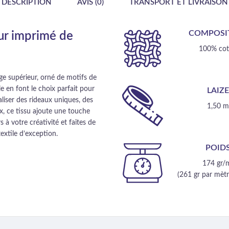
DESCRIPTION
AVIS (0)
TRANSPORT ET LIVRAISON
COMPOSI
eur imprimé de
100% co
ge supérieur, orné de motifs de
e en font le choix parfait pour
LAIZ
aliser des rideaux uniques, des
1,50 
, ce tissu ajoute une touche
 à votre créativité et faites de
extile d’exception.
POID
174 gr/
(261 gr par mètre