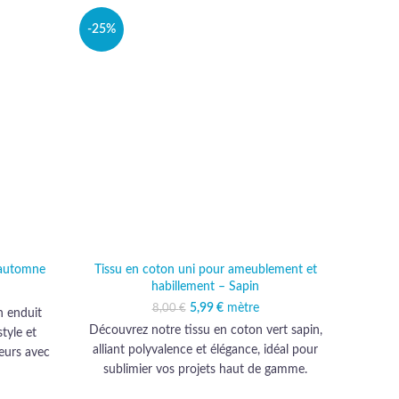
VEND
-25%
U
 automne
Tissu en coton uni pour ameublement et
Tissu
habillement – Sapin
al était :
 actuel est :
 €.
,99 €.
5,99
Le prix initial était :
€
mètre
Le prix actuel est :
8,00
€
n enduit
Déco
8,00 €.
5,99 €.
Découvrez notre tissu en coton vert sapin,
tyle et
notre
alliant polyvalence et élégance, idéal pour
ieurs avec
poils 
sublimier vos projets haut de gamme.
çu pour
vos c
égance et