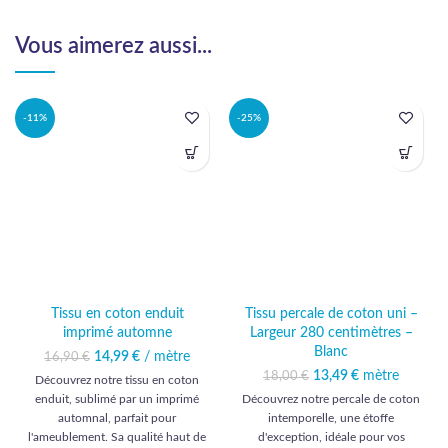
Vous aimerez aussi...
-11%
-25%
Tissu en coton enduit
Tissu percale de coton uni –
imprimé automne
Largeur 280 centimètres –
Blanc
14,99
Le prix initial était :
€
/ mètre
Le prix
16,90
€
16,90 €.
actuel est :
13,49
Le prix initial était :
€
mètre
Le prix
18,00
€
Découvrez notre tissu en coton
14,99 €.
18,00 €.
actuel est :
enduit, sublimé par un imprimé
Découvrez notre percale de coton
13,49 €.
automnal, parfait pour
intemporelle, une étoffe
l'ameublement. Sa qualité haut de
d'exception, idéale pour vos