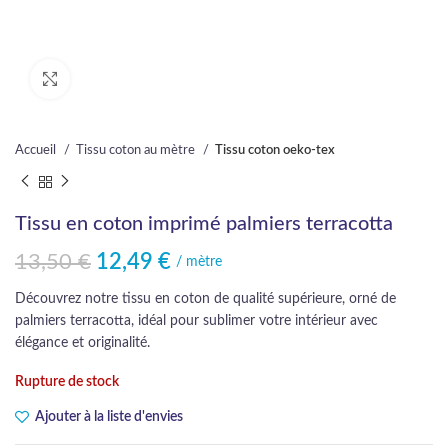
Cliquez pour agrandir
Accueil
Tissu coton au mètre
Tissu coton oeko-tex
Tissu en coton imprimé palmiers terracotta
13,50
€
12,49
€
Le prix initial était : 13,50 €.
Le prix actuel est : 12,49 €.
/ mètre
Découvrez notre tissu en coton de qualité supérieure, orné de
palmiers terracotta, idéal pour sublimer votre intérieur avec
élégance et originalité.
Rupture de stock
Ajouter à la liste d'envies