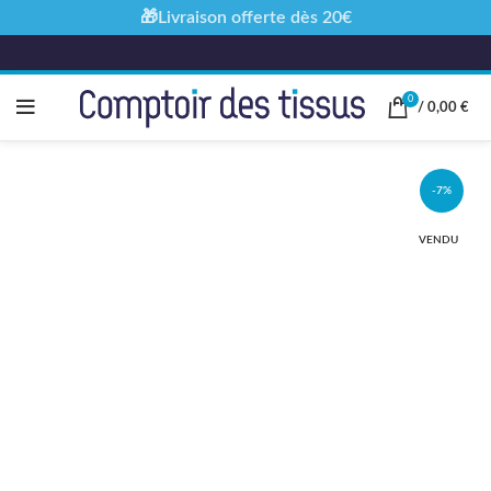
🎁Livraison offerte dès 20€
0
/
0,00
€
-7%
VENDU