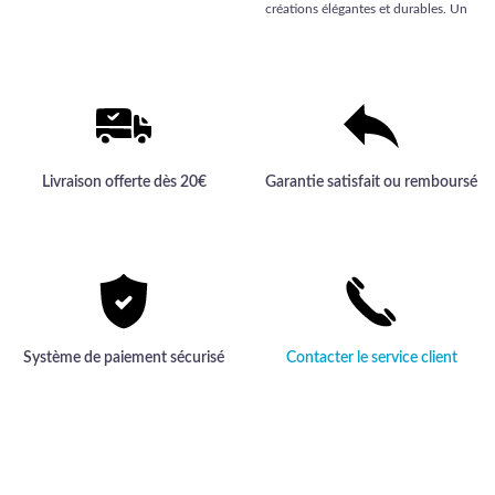
gamme apporte une touche
créations élégantes et durables. Un
d'élégance et de durabilité à votre
choix prestigieux qui transformera
intérieur.
vos projets en réalisations uniques
et sophistiquées.
Livraison offerte dès 20€
Garantie satisfait ou remboursé
Système de paiement sécurisé
Contacter le service client