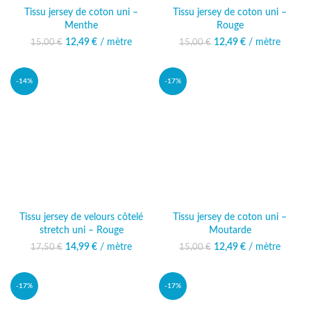
Tissu jersey de coton uni –
Tissu jersey de coton uni –
Menthe
Rouge
12,49
Le prix initial était :
€
/ mètre
Le prix
12,49
Le prix initial était :
€
/ mètre
Le prix
15,00
€
15,00
€
15,00 €.
actuel est :
15,00 €.
actuel est :
12,49 €.
12,49 €.
-14%
-17%
Tissu jersey de velours côtelé
Tissu jersey de coton uni –
stretch uni – Rouge
Moutarde
14,99
Le prix initial était :
€
/ mètre
Le prix
12,49
Le prix initial était :
€
/ mètre
Le prix
17,50
€
15,00
€
17,50 €.
actuel est :
15,00 €.
actuel est :
14,99 €.
12,49 €.
-17%
-17%