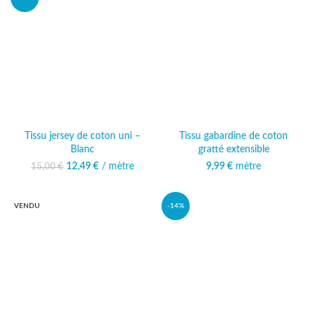
Tissu jersey de coton uni –
Tissu gabardine de coton
Blanc
gratté extensible
12,49
Le prix initial était :
€
/ mètre
Le prix
9,99
€
mètre
15,00
€
15,00 €.
actuel est :
12,49 €.
VENDU
-14%