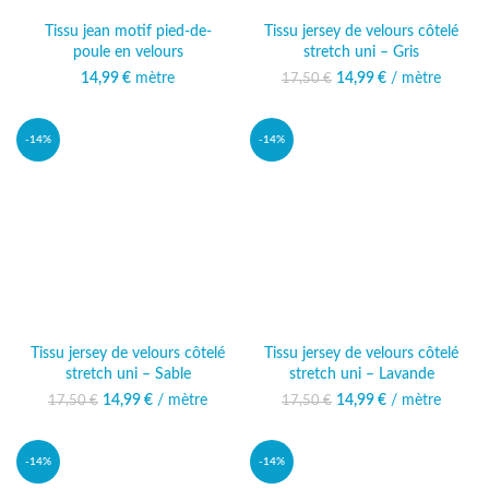
Tissu jean motif pied-de-
Tissu jersey de velours côtelé
poule en velours
stretch uni – Gris
14,99
€
mètre
14,99
Le prix initial était :
€
/ mètre
Le prix
17,50
€
17,50 €.
actuel est :
14,99 €.
-14%
-14%
Tissu jersey de velours côtelé
Tissu jersey de velours côtelé
stretch uni – Sable
stretch uni – Lavande
14,99
Le prix initial était :
€
/ mètre
Le prix
14,99
Le prix initial était :
€
/ mètre
Le prix
17,50
€
17,50
€
17,50 €.
actuel est :
17,50 €.
actuel est :
14,99 €.
14,99 €.
-14%
-14%