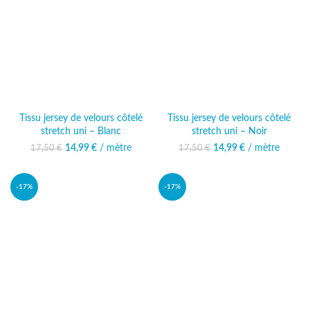
Tissu jersey de velours côtelé
Tissu jersey de velours côtelé
stretch uni – Blanc
stretch uni – Noir
14,99
Le prix initial était :
€
/ mètre
Le prix
14,99
Le prix initial était :
€
/ mètre
Le prix
17,50
€
17,50
€
17,50 €.
actuel est :
17,50 €.
actuel est :
14,99 €.
14,99 €.
-17%
-17%