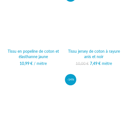
Tissu en popeline de coton et
Tissu jersey de coton à rayure
élasthanne jaune
anis et noir
10,99
€
/ mètre
Le prix initial était :
7,49
€
mètre
Le prix
10,00
€
10,00 €.
actuel est :
7,49 €.
-14%