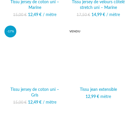
Tissu jersey de coton uni –
Tissu jersey de velours côtelé
Marine
stretch uni – Marine
12,49
Le prix initial était :
€
/ mètre
Le prix
14,99
Le prix initial était :
€
/ mètre
Le prix
15,00
€
17,50
€
15,00 €.
actuel est :
17,50 €.
actuel est :
12,49 €.
14,99 €.
-17%
VENDU
Tissu jersey de coton uni –
Tissu jean extensible
Gris
12,99
€
mètre
12,49
Le prix initial était :
€
/ mètre
Le prix
15,00
€
15,00 €.
actuel est :
12,49 €.