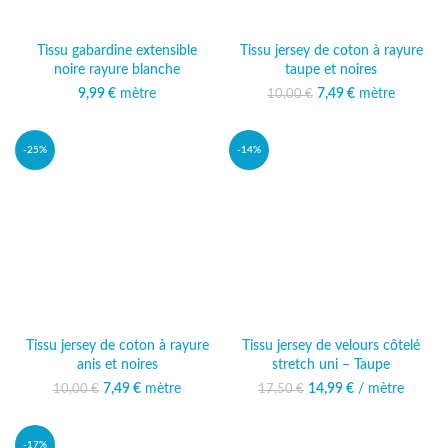
Tissu gabardine extensible
Tissu jersey de coton à rayure
noire rayure blanche
taupe et noires
9,99
€
mètre
Le prix initial était :
7,49
€
mètre
Le prix
10,00
€
10,00 €.
actuel est :
7,49 €.
-25%
-14%
Tissu jersey de coton à rayure
Tissu jersey de velours côtelé
anis et noires
stretch uni – Taupe
Le prix initial était :
7,49
€
mètre
Le prix
14,99
Le prix initial était :
€
/ mètre
Le prix
10,00
€
17,50
€
10,00 €.
actuel est :
17,50 €.
actuel est :
7,49 €.
14,99 €.
-17%