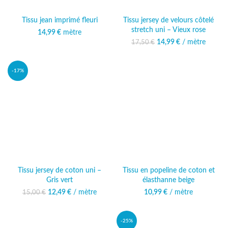
Tissu jean imprimé fleuri
Tissu jersey de velours côtelé
stretch uni – Vieux rose
14,99
€
mètre
14,99
Le prix initial était :
€
/ mètre
Le prix
17,50
€
17,50 €.
actuel est :
14,99 €.
-17%
Tissu jersey de coton uni –
Tissu en popeline de coton et
Gris vert
élasthanne beige
12,49
Le prix initial était :
€
/ mètre
Le prix
10,99
€
/ mètre
15,00
€
15,00 €.
actuel est :
12,49 €.
-25%