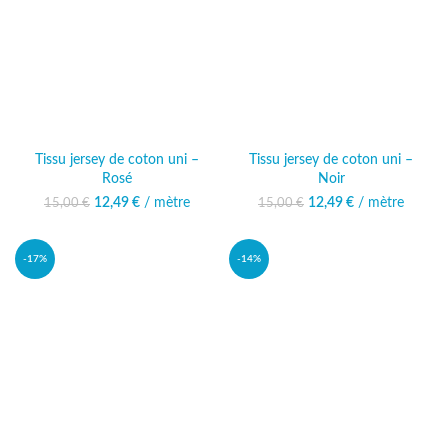
Tissu jersey de coton uni –
Tissu jersey de coton uni –
Rosé
Noir
12,49
Le prix initial était :
€
/ mètre
Le prix
12,49
Le prix initial était :
€
/ mètre
Le prix
15,00
€
15,00
€
15,00 €.
actuel est :
15,00 €.
actuel est :
12,49 €.
12,49 €.
-17%
-14%