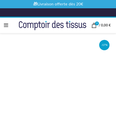
🎁Livraison offerte dès 20€
0
/
0,00
€
-17%