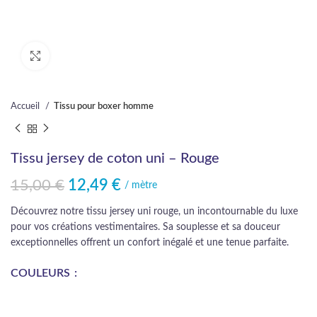
Cliquez pour agrandir
Accueil
Tissu pour boxer homme
Tissu jersey de coton uni – Rouge
15,00
€
12,49
€
Le prix initial était : 15,00 €.
Le prix actuel est : 12,49 €.
/ mètre
Découvrez notre tissu jersey uni rouge, un incontournable du luxe
pour vos créations vestimentaires. Sa souplesse et sa douceur
exceptionnelles offrent un confort inégalé et une tenue parfaite.
COULEURS