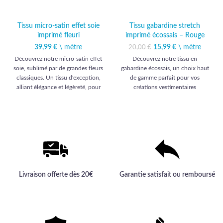
Tissu micro-satin effet soie
Tissu gabardine stretch
imprimé fleuri
imprimé écossais – Rouge
39,99
€
\ mètre
15,99
Le prix initial était :
€
\ mètre
Le prix
20,00
€
20,00 €.
actuel est :
Découvrez notre micro-satin effet
Découvrez notre tissu en
15,99 €.
soie, sublimé par de grandes fleurs
gabardine écossais, un choix haut
classiques. Un tissu d'exception,
de gamme parfait pour vos
alliant élégance et légèreté, pour
créations vestimentaires
des créations vestimentaires
distinguées.
raffinées et haut de gamme.
Livraison offerte dès 20€
Garantie satisfait ou remboursé