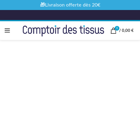
🎁Livraison offerte dès 20€
0
/
0,00
€