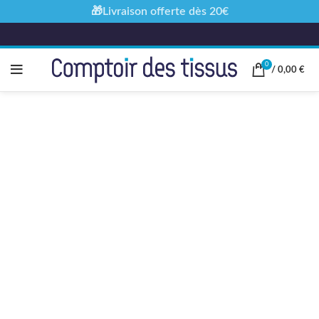
🎁Livraison offerte dès 20€
0
/
0,00
€