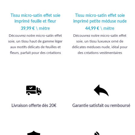
Tissu micro-satin effet soie
Tissu micro-satin effet soie
imprimé feuille et fleur
imprimé petite méduse nude
39,99
€
\ mètre
44,99
€
\ mètre
Découvrez notre micro-satin effet
Découvrez notre micro-satin effet
soie, un tissu haut de gamme léger
soie, un tissu luxueux orné de
aux motifs délicats de feuilles et
délicates méduses nude, idéal pour
fleurs, parfait pour des créations
des créations vestimentaires
élégantes et raffinées.
raffinées et sophistiquées.
Livraison offerte dès 20€
Garantie satisfait ou remboursé