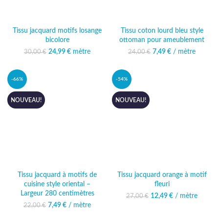
Tissu jacquard motifs losange
Tissu coton lourd bleu style
bicolore
ottoman pour ameublement
24,99
Le prix initial était :
€
mètre
Le prix
7,49
Le prix initial était :
€
/ mètre
Le prix actuel
30,00
€
24,00
€
30,00 €.
actuel est :
24,00 €.
est : 7,49 €.
24,99 €.
-66%
-54%
NOUVEAU!
NOUVEAU!
Tissu jacquard à motifs de
Tissu jacquard orange à motif
cuisine style oriental –
fleuri
Largeur 280 centimètres
12,49
Le prix initial était :
€
/ mètre
Le prix
27,00
€
27,00 €.
actuel est :
7,49
Le prix initial était :
€
/ mètre
Le prix actuel
22,00
€
12,49 €.
22,00 €.
est : 7,49 €.