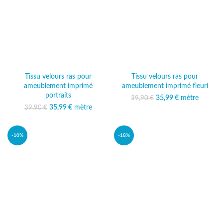
Tissu velours ras pour
Tissu velours ras pour
ameublement imprimé
ameublement imprimé fleuri
portraits
35,99
Le prix initial était :
€
mètre
Le prix
39,90
€
39,90 €.
actuel est :
35,99
Le prix initial était :
€
mètre
Le prix
39,90
€
35,99 €.
39,90 €.
actuel est :
35,99 €.
-10%
-18%