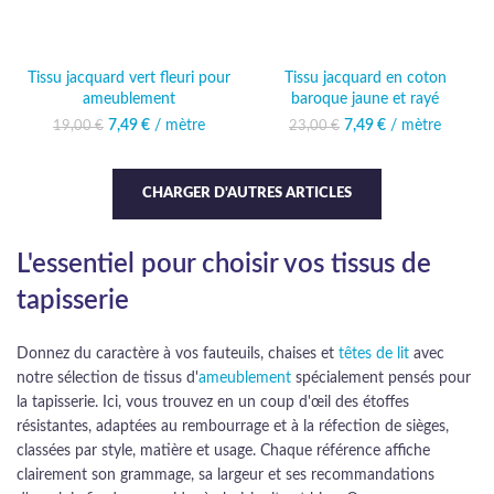
Tissu jacquard vert fleuri pour
Tissu jacquard en coton
ameublement
baroque jaune et rayé
7,49
Le prix initial était :
€
/ mètre
Le prix actuel
7,49
Le prix initial était :
€
/ mètre
Le prix actuel
19,00
€
23,00
€
19,00 €.
est : 7,49 €.
23,00 €.
est : 7,49 €.
CHARGER D'AUTRES ARTICLES
L'essentiel pour choisir vos tissus de
tapisserie
Donnez du caractère à vos fauteuils, chaises et
têtes de lit
avec
notre sélection de tissus d'
ameublement
spécialement pensés pour
la tapisserie. Ici, vous trouvez en un coup d'œil des étoffes
résistantes, adaptées au rembourrage et à la réfection de sièges,
classées par style, matière et usage. Chaque référence affiche
clairement son grammage, sa largeur et ses recommandations