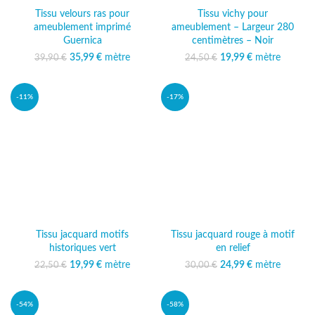
Tissu velours ras pour
Tissu vichy pour
ameublement imprimé
ameublement – Largeur 280
Guernica
centimètres – Noir
35,99
Le prix initial était :
€
mètre
Le prix
19,99
Le prix initial était :
€
mètre
Le prix
39,90
€
24,50
€
39,90 €.
actuel est :
24,50 €.
actuel est :
35,99 €.
19,99 €.
-11%
-17%
Tissu jacquard motifs
Tissu jacquard rouge à motif
historiques vert
en relief
19,99
Le prix initial était :
€
mètre
Le prix
24,99
Le prix initial était :
€
mètre
Le prix
22,50
€
30,00
€
22,50 €.
actuel est :
30,00 €.
actuel est :
19,99 €.
24,99 €.
-54%
-58%