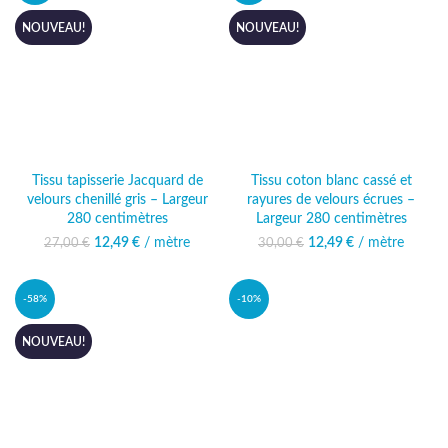
NOUVEAU!
NOUVEAU!
Tissu tapisserie Jacquard de
Tissu coton blanc cassé et
velours chenillé gris – Largeur
rayures de velours écrues –
280 centimètres
Largeur 280 centimètres
12,49
Le prix initial était :
€
/ mètre
Le prix
12,49
Le prix initial était :
€
/ mètre
Le prix
27,00
€
30,00
€
27,00 €.
actuel est :
30,00 €.
actuel est :
12,49 €.
12,49 €.
-58%
-10%
NOUVEAU!