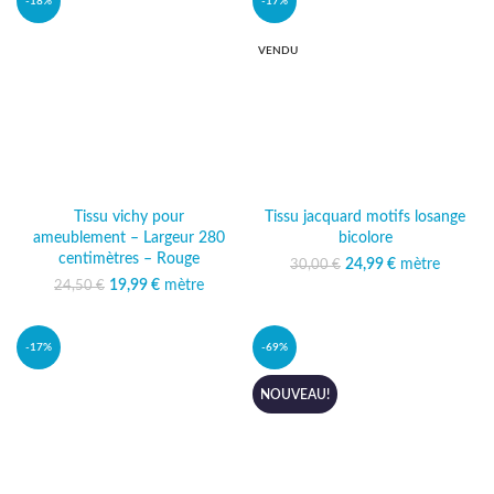
-18%
-17%
VENDU
Tissu vichy pour
Tissu jacquard motifs losange
ameublement – Largeur 280
bicolore
centimètres – Rouge
24,99
Le prix initial était :
€
mètre
Le prix
30,00
€
30,00 €.
actuel est :
19,99
Le prix initial était :
€
mètre
Le prix
24,50
€
24,99 €.
24,50 €.
actuel est :
19,99 €.
-17%
-69%
NOUVEAU!