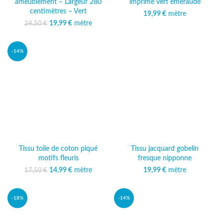
ameublement – Largeur 280
imprimé vert émeraude
centimètres – Vert
19,99
€
mètre
19,99
Le prix initial était :
€
mètre
Le prix
24,50
€
24,50 €.
actuel est :
19,99 €.
-14%
Tissu toile de coton piqué
Tissu jacquard gobelin
motifs fleuris
fresque nipponne
14,99
Le prix initial était :
€
mètre
Le prix
19,99
€
mètre
17,50
€
17,50 €.
actuel est :
14,99 €.
-18%
-14%