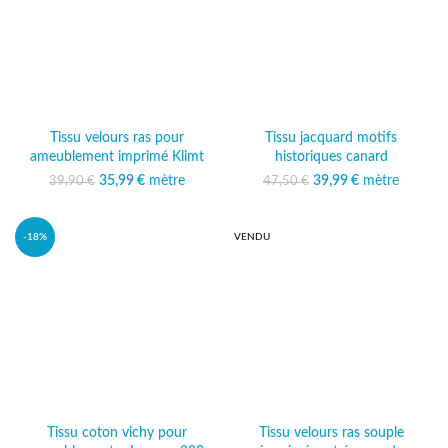
Tissu velours ras pour
Tissu jacquard motifs
ameublement imprimé Klimt
historiques canard
35,99
Le prix initial était :
€
mètre
Le prix
39,99
Le prix initial était :
€
mètre
Le prix
39,90
€
47,50
€
39,90 €.
actuel est :
47,50 €.
actuel est :
35,99 €.
39,99 €.
-18%
VENDU
Tissu coton vichy pour
Tissu velours ras souple