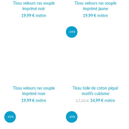
Tissu velours ras souple
Tissu velours ras souple
imprimé noir
imprimé jaune
19,99
€
mètre
19,99
€
mètre
-14%
Tissu velours ras souple
Tissu toile de coton piqué
imprimé rose
motifs cubisme
19,99
€
mètre
14,99
Le prix initial était :
€
mètre
Le prix
17,50
€
17,50 €.
actuel est :
14,99 €.
-10%
-10%