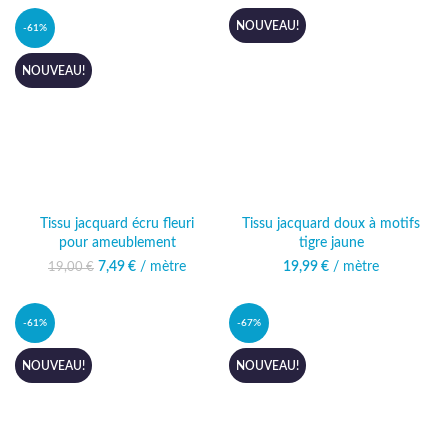
NOUVEAU!
-61%
NOUVEAU!
Tissu jacquard écru fleuri
Tissu jacquard doux à motifs
pour ameublement
tigre jaune
7,49
Le prix initial était :
€
/ mètre
Le prix actuel
19,99
€
/ mètre
19,00
€
19,00 €.
est : 7,49 €.
-61%
-67%
NOUVEAU!
NOUVEAU!