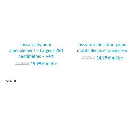
Tissu vichy pour
Tissu toile de coton piqué
ameublement – Largeur 280
motifs fleuris et animaliers
centimètres – Vert
14,99
Le prix initial était :
€
mètre
Le prix
17,50
€
17,50 €.
actuel est :
19,99
Le prix initial était :
€
mètre
Le prix
24,50
€
14,99 €.
24,50 €.
actuel est :
19,99 €.
VENDU