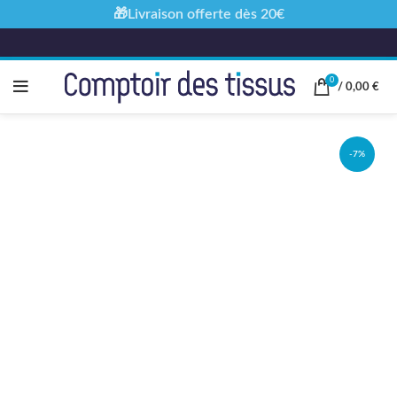
🎁Livraison offerte dès 20€
0
/
0,00
€
-7%