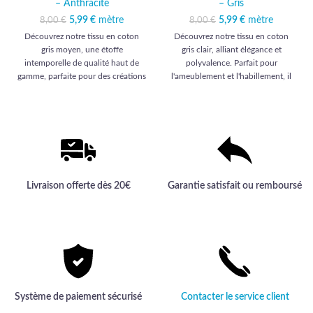
– Anthracite
– Gris
5,99
Le prix initial était :
€
mètre
Le prix actuel
5,99
Le prix initial était :
€
mètre
Le prix actuel
8,00
€
8,00
€
8,00 €.
est : 5,99 €.
8,00 €.
est : 5,99 €.
Découvrez notre tissu en coton
Découvrez notre tissu en coton
gris moyen, une étoffe
gris clair, alliant élégance et
intemporelle de qualité haut de
polyvalence. Parfait pour
gamme, parfaite pour des créations
l'ameublement et l'habillement, il
élégantes et durables.
habillera vos projets d'une qualité
haut de gamme inégalée.
Livraison offerte dès 20€
Garantie satisfait ou remboursé
Système de paiement sécurisé
Contacter le service client