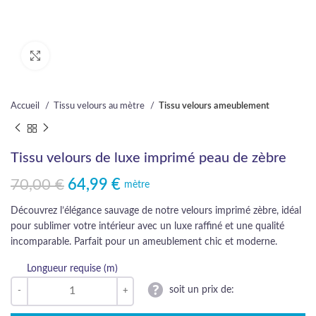
Cliquez pour agrandir
Accueil
Tissu velours au mètre
Tissu velours ameublement
Tissu velours de luxe imprimé peau de zèbre
70,00
€
64,99
€
Le prix initial était : 70,00 €.
Le prix actuel est : 64,99 €.
mètre
Découvrez l’élégance sauvage de notre velours imprimé zèbre, idéal
pour sublimer votre intérieur avec un luxe raffiné et une qualité
incomparable. Parfait pour un ameublement chic et moderne.
Longueur requise (m)
soit un prix de: