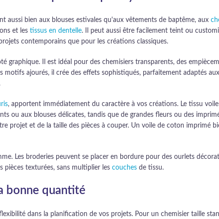
ient aussi bien aux blouses estivales qu'aux vêtements de baptême, aux
ch
lons et les
tissus en dentelle
. Il peut aussi être facilement teint ou custom
 projets contemporains que pour les créations classiques.
côté graphique. Il est idéal pour des chemisiers transparents, des empièc
 motifs ajourés, il crée des effets sophistiqués, parfaitement adaptés aux
.
ris
, apportent immédiatement du caractère à vos créations. Le tissu voile 
ts ou aux blouses délicates, tandis que de grandes fleurs ou des imprimé
tre projet et de la taille des pièces à couper. Un voile de coton imprimé b
e. Les broderies peuvent se placer en bordure pour des ourlets décoratif
s pièces texturées, sans multiplier les
couches
de tissu.
la bonne quantité
exibilité dans la planification de vos projets. Pour un chemisier taille 