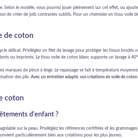
pe. Selon le modèle, vous pourrez jouer pleinement sur cet effet, ou ajou
i de créer de jolis contrastes subtils. Pour un chemisier en tissu voile de
le de coton
le délicat. Privilégiez un filet de lavage pour protéger les tissus brodés o
olorés ou imprimés. Le tissu voile de coton blanc supporte un lavage à 40°
 les marques de pince à linge. Le repassage se fait à température moyenne,
ination des plis.
Avec un entretien adapté, vos créations en voile de coton
de coton
vêtements d'enfant ?
t agréable sur la peau. Privilégiez les références certifiées et les grammage
convient particulièrement bien aux créations pour les plus jeunes.