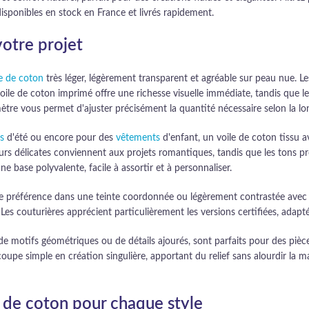
isponibles en stock en France et livrés rapidement.
votre projet
le de coton
très léger, légèrement transparent et agréable sur peau nue. Les
oile de coton imprimé offre une richesse visuelle immédiate, tandis que le
tre vous permet d'ajuster précisément la quantité nécessaire selon la lon
s
d'été ou encore pour des
vêtements
d'enfant, un voile de coton tissu 
fleurs délicates conviennent aux projets romantiques, tandis que les tons
ne base polyvalente, facile à assortir et à personnaliser.
de préférence dans une teinte coordonnée ou légèrement contrastée avec v
. Les couturières apprécient particulièrement les versions certifiées, adap
rs, de motifs géométriques ou de détails ajourés, sont parfaits pour des p
oupe simple en création singulière, apportant du relief sans alourdir la m
le de coton pour chaque style