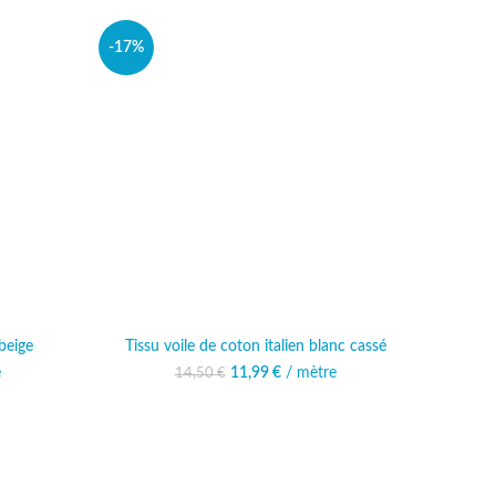
-17%
 beige
Tissu voile de coton italien blanc cassé
l était :
e
actuel est :
11,99
Le prix initial était :
€
/ mètre
Le prix actuel est :
14,50
€
€.
,99 €.
14,50 €.
11,99 €.