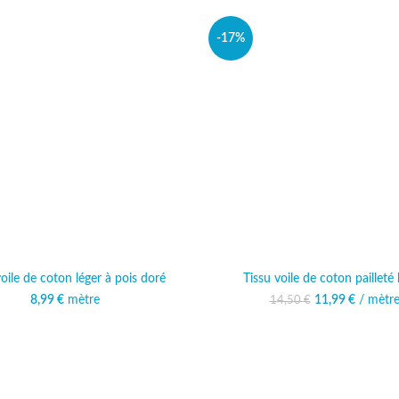
-17%
voile de coton léger à pois doré
Tissu voile de coton pailleté
8,99
€
mètre
11,99
Le prix initia
€
/ mètr
Le prix 
14,50
€
14,50 
11