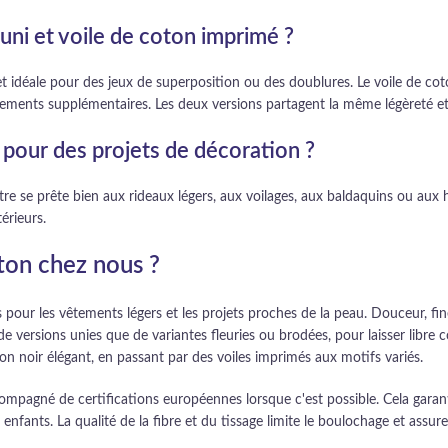
uni et voile de coton imprimé ?
r et idéale pour des jeux de superposition ou des doublures. Le voile de c
sements supplémentaires. Les deux versions partagent la même légèreté et 
n pour des projets de décoration ?
e se prête bien aux rideaux légers, aux voilages, aux baldaquins ou aux h
érieurs.
ton chez nous ?
our les vêtements légers et les projets proches de la peau. Douceur, fine
 de versions unies que de variantes fleuries ou brodées, pour laisser libre
ton noir élégant, en passant par des voiles imprimés aux motifs variés.
compagné de certifications européennes lorsque c'est possible. Cela garan
enfants. La qualité de la fibre et du tissage limite le boulochage et assure