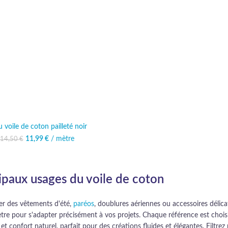
u voile de coton pailleté noir
11,99
Le prix initial était :
€
/ mètre
Le prix actuel est :
14,50
€
14,50 €.
11,99 €.
cipaux usages du voile de coton
réer des vêtements d'été,
paréos
, doublures aériennes ou accessoires délic
mètre pour s'adapter précisément à vos projets. Chaque référence est choi
et confort naturel, parfait pour des créations fluides et élégantes. Filtr