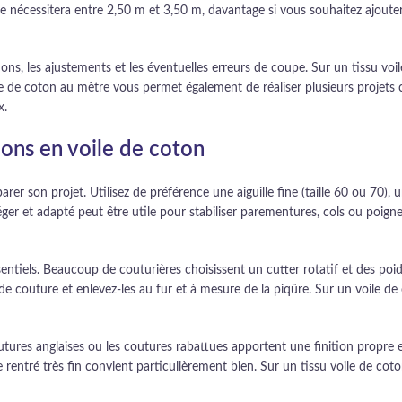
 nécessitera entre 2,50 m et 3,50 m, davantage si vous souhaitez ajoute
ons, les ajustements et les éventuelles erreurs de coupe. Sur un tissu vo
de coton au mètre vous permet également de réaliser plusieurs projets co
x.
tions en voile de coton
parer son projet. Utilisez de préférence une aiguille fine (taille 60 ou 70)
éger et adapté peut être utile pour stabiliser parementures, cols ou poign
tiels. Beaucoup de couturières choisissent un cutter rotatif et des poids p
ge de couture et enlevez-les au fur et à mesure de la piqûre. Sur un voile d
outures anglaises ou les coutures rabattues apportent une finition propre 
 rentré très fin convient particulièrement bien. Sur un tissu voile de coto