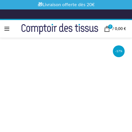
🎁Livraison offerte dès 20€
0
/
0,00
€
-17%