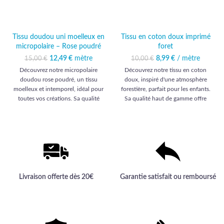
Tissu doudou uni moelleux en
Tissu en coton doux imprimé
micropolaire – Rose poudré
foret
12,49
Le prix initial était :
€
mètre
Le prix
8,99
Le prix initial était :
€
/ mètre
Le prix actuel
15,00
€
10,00
€
15,00 €.
actuel est :
10,00 €.
est : 8,99 €.
Découvrez notre micropolaire
Découvrez notre tissu en coton
12,49 €.
doudou rose poudré, un tissu
doux, inspiré d'une atmosphère
moelleux et intemporel, idéal pour
forestière, parfait pour les enfants.
toutes vos créations. Sa qualité
Sa qualité haut de gamme offre
haut de gamme assurera élégance
confort et élégance pour des
et confort à vos projets.
créations uniques et raffinées.
Livraison offerte dès 20€
Garantie satisfait ou remboursé