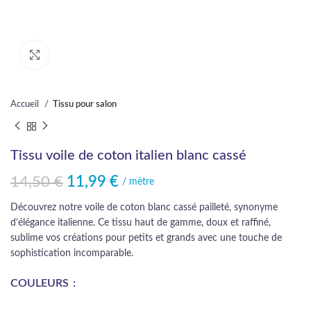
Cliquez pour agrandir
Accueil
Tissu pour salon
Tissu voile de coton italien blanc cassé
14,50
€
11,99
€
Le prix initial était : 14,50 €.
Le prix actuel est : 11,99 €.
/ mètre
Découvrez notre voile de coton blanc cassé pailleté, synonyme
d’élégance italienne. Ce tissu haut de gamme, doux et raffiné,
sublime vos créations pour petits et grands avec une touche de
sophistication incomparable.
COULEURS